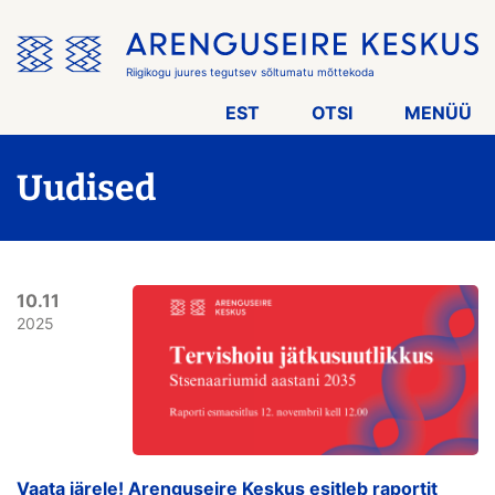
Jäta
menüü
vahele
Riigikogu juures tegutsev sõltumatu mõttekoda
EST
OTSI
MENÜÜ
Uudised
10.11
2025
Vaata järele! Arenguseire Keskus esitleb raportit