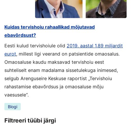
Kuidas tervishoiu rahaallikad mõjutavad
ebavõrdsust?
Eesti kulud tervishoiule olid
2019. aastal 1,89 miljardit
eurot
, millest ligi veerand on patsientide omaosalus.
Omaosaluse kaudu maksavad tervishoiu eest
suhteliselt enam madalama sissetulekuga inimesed,
selgub Arenguseire Keskuse raportist „Tervishoiu
rahastamise ebavõrdsus ja omaosaluse mõju
vaesusele“.
Blogi
Filtreeri tüübi järgi