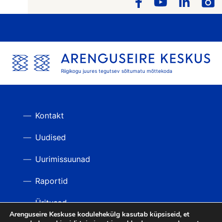
Riigikogu juures tegutsev sõltumatu mõttekoda
Kontakt
Uudised
Uurimissuunad
Raportid
Üritused
Arenguseire Keskuse kodulehekülg kasutab küpsiseid, et