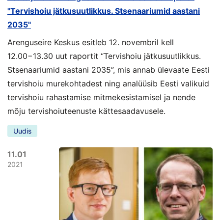
"Tervishoiu jätkusuutlikkus. Stsenaariumid aastani
2035"
Arenguseire Keskus esitleb 12. novembril kell
12.00−13.30 uut raportit “Tervishoiu jätkusuutlikkus.
Stsenaariumid aastani 2035”, mis annab ülevaate Eesti
tervishoiu murekohtadest ning analüüsib Eesti valikuid
tervishoiu rahastamise mitmekesistamisel ja nende
mõju tervishoiuteenuste kättesaadavusele.
Uudis
11.01
2021