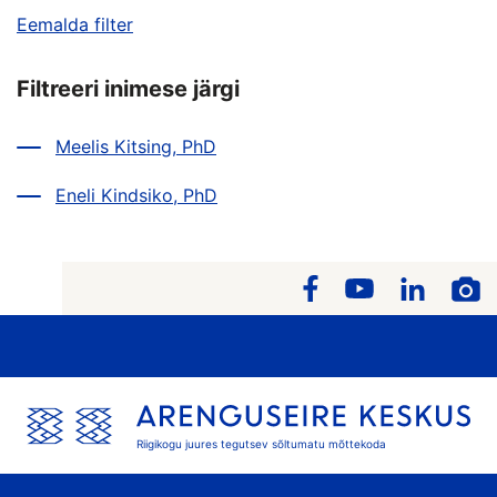
Eemalda filter
Filtreeri inimese järgi
Meelis Kitsing, PhD
Eneli Kindsiko, PhD
Riigikogu juures tegutsev sõltumatu mõttekoda