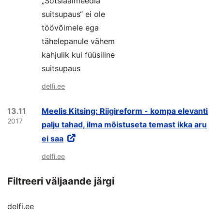
„Sotsiaalmeedia
suitsupaus“ ei ole
töövõimele ega
tähelepanule vähem
kahjulik kui füüsiline
suitsupaus
delfi.ee
13.11
Meelis Kitsing: Riigireform - kompa elevanti
2017
palju tahad, ilma mõistuseta temast ikka aru
ei saa
delfi.ee
Filtreeri väljaande järgi
delfi.ee