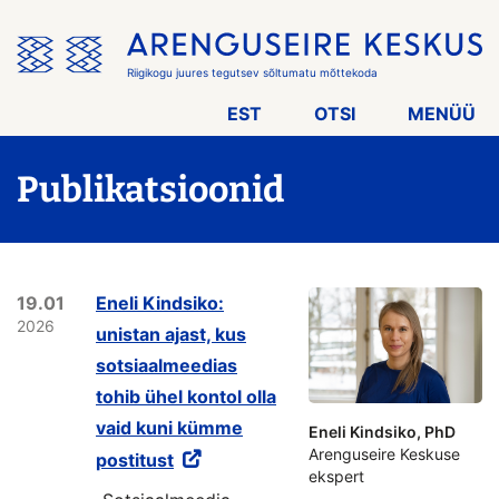
Jäta
menüü
vahele
Riigikogu juures tegutsev sõltumatu mõttekoda
EST
OTSI
MENÜÜ
Publikatsioonid
19.01
Eneli Kindsiko:
2026
unistan ajast, kus
sotsiaalmeedias
tohib ühel kontol olla
vaid kuni kümme
Eneli Kindsiko, PhD
Arenguseire Keskuse
postitust
ekspert