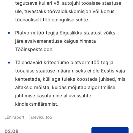
tegutseva kulleri või autojuhi tööalase staatuse
üle, tuvastaks töövaidluskomisjon või kohus
tõenäoliselt töölepingulise suhte.
Platvormitöö tegija õiguslikku staatust võiks
järelevalvemenetluse käigus hinnata
Tööinspektsioon.
Täiendavaid kriteeriume platvormitöö tegija
tööalase staatuse määramiseks ei ole Eestis vaja
kehtestada, küll aga tuleks koostada juhised, mis
aitaksid mõista, kuidas mõjutab algoritmilise
juhtimise kasutamine alluvussuhte
kindlaksmääramist.
,
Lühiraport
Tuleviku töö
02.08