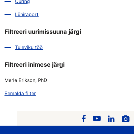
Uuring
Lühiraport
Filtreeri uurimissuuna järgi
Tuleviku töö
Filtreeri inimese järgi
Merle Erikson, PhD
Eemalda filter