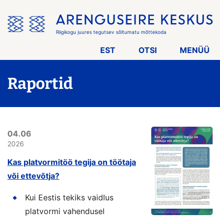
Jäta
menüü
vahele
Riigikogu juures tegutsev sõltumatu mõttekoda
EST
OTSI
MENÜÜ
Raportid
04.06
2026
Kas platvormitöö tegija on töötaja
või ettevõtja?
Kui Eestis tekiks vaidlus
platvormi vahendusel