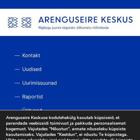
Riigikogu juures tegutsev sõltumatu mõttekoda
Kontakt
Uudised
Uurimissuunad
Raportid
Üritused
Arenguseire Keskuse kodulehekülg kasutab küpsiseid, et
parandada veebisaidi toimivust ja pakkuda personaalsemat
Videod
TAGASI ÜLES
kogemust. Vajutades "Nõustun", annate nõusoleku küpsiste
kasutamiseks. Vajutades "Keeldun", ei nõustu Te küpsistega.