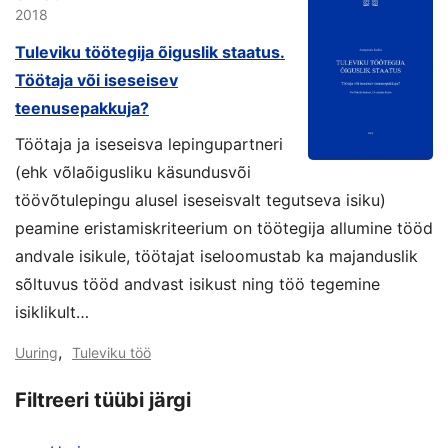
2018
Tuleviku töötegija õiguslik staatus.
Töötaja või iseseisev
teenusepakkuja?
Töötaja ja iseseisva lepingupartneri
(ehk võlaõigusliku käsundusvõi
töövõtulepingu alusel iseseisvalt tegutseva isiku)
peamine eristamiskriteerium on töötegija allumine tööd
andvale isikule, töötajat iseloomustab ka majanduslik
sõltuvus tööd andvast isikust ning töö tegemine
isiklikult…
,
Uuring
Tuleviku töö
Filtreeri tüübi järgi