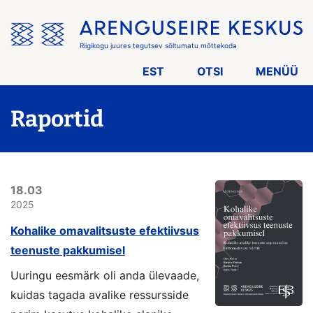
Jäta
menüü
vahele
Riigikogu juures tegutsev sõltumatu mõttekoda
EST
OTSI
MENÜÜ
Raportid
18.03
2025
Kohalike omavalitsuste efektiivsus
teenuste pakkumisel
Uuringu eesmärk oli anda ülevaade,
kuidas tagada avalike ressursside