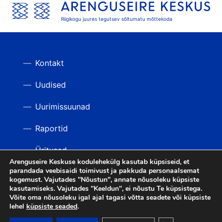
Riigikogu juures tegutsev sõltumatu mõttekoda
Kontakt
Uudised
Uurimissuunad
Raportid
Üritused
Arenguseire Keskuse kodulehekülg kasutab küpsiseid, et
parandada veebisaidi toimivust ja pakkuda personaalsemat
Videod
TAGASI ÜLES
kogemust. Vajutades "Nõustun", annate nõusoleku küpsiste
kasutamiseks. Vajutades "Keeldun", ei nõustu Te küpsistega.
Võite oma nõusoleku igal ajal tagasi võtta seadete või küpsiste
lehel
küpsiste seaded
.
LIITU UUDISKIRJAGA