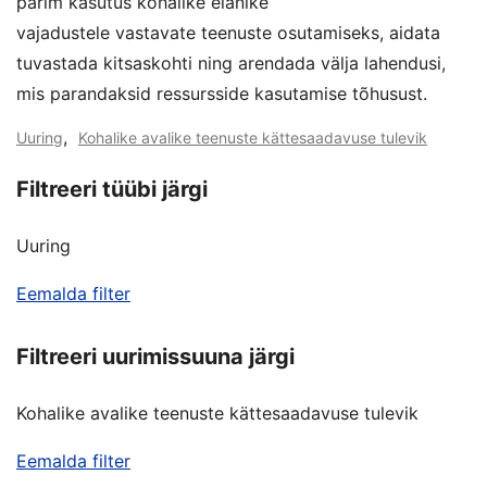
parim kasutus kohalike elanike
vajadustele vastavate teenuste osutamiseks, aidata
tuvastada kitsaskohti ning arendada välja lahendusi,
mis parandaksid ressursside kasutamise tõhusust.
,
Uuring
Kohalike avalike teenuste kättesaadavuse tulevik
Filtreeri tüübi järgi
Uuring
Eemalda filter
Filtreeri uurimissuuna järgi
Kohalike avalike teenuste kättesaadavuse tulevik
Eemalda filter