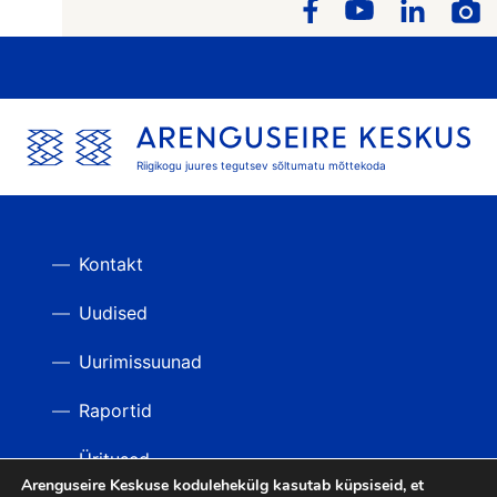
Riigikogu juures tegutsev sõltumatu mõttekoda
Kontakt
Uudised
Uurimissuunad
Raportid
Üritused
Arenguseire Keskuse kodulehekülg kasutab küpsiseid, et