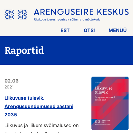
Jäta
menüü
vahele
Riigikogu juures tegutsev sõltumatu mõttekoda
EST
OTSI
MENÜÜ
Raportid
02.06
2021
Liikuvuse tulevik.
Arengusuundumused aastani
2035
Liikuvus ja liikumisvõimalused on