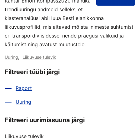
Kantar Emori Kompass2020 mahuka
trendiuuringu andmeid selleks, et
klasteranalüüsi abil luua Eesti elanikkonna
liikuvusprofiilid, mis aitavad mõista inimeste suhtumist
eri transpordiviisidesse, nende praegusi valikuid ja
käitumist ning avatust muutustele.
,
Uuring
Liikuvuse tulevik
Filtreeri tüübi järgi
Raport
Uuring
Filtreeri uurimissuuna järgi
Liikuvuse tulevik