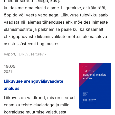
tihedalt seotud sellega, kus ja
kuidas me oma elusid elame. Liigutakse, et käia tööl,
õppida või veeta vaba aega. Liikuvuse tulevikku saab
vaadata nii laiemas tähenduses ehk mõeldes inimeste
elamismustrite ja paiknemise peale kui ka kitsamalt
ehk igapäevaste liikumisvalikute mõttes olemasoleva
asustussüsteemi tingimustes.
,
Raport
Liikuvuse tulevik
19.05
2021
Liikuvuse arenguväljavaadete
analüüs
Liikuvus on valdkond, mis on seotud
enamiku teiste elualadega ja mille
korralduse muutmise vajadusest