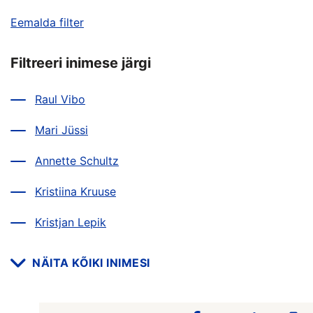
Eemalda filter
Filtreeri inimese järgi
Raul Vibo
Mari Jüssi
Annette Schultz
Kristiina Kruuse
Kristjan Lepik
NÄITA KÕIKI INIMESI