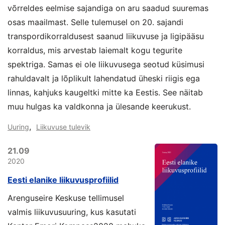
võrreldes eelmise sajandiga on aru saadud suuremas
osas maailmast. Selle tulemusel on 20. sajandi
transpordikorraldusest saanud liikuvuse ja ligipääsu
korraldus, mis arvestab laiemalt kogu tegurite
spektriga. Samas ei ole liikuvusega seotud küsimusi
rahuldavalt ja lõplikult lahendatud üheski riigis ega
linnas, kahjuks kaugeltki mitte ka Eestis. See näitab
muu hulgas ka valdkonna ja ülesande keerukust.
,
Uuring
Liikuvuse tulevik
21.09
2020
Eesti elanike liikuvusprofiilid
Arenguseire Keskuse tellimusel
valmis liikuvusuuring, kus kasutati