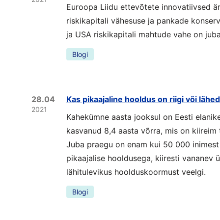
Euroopa Liidu ettevõtete innovatiivsed ä
riskikapitali vähesuse ja pankade konserv
ja USA riskikapitali mahtude vahe on ju
Blogi
28.04
Kas pikaajaline hooldus on riigi või läh
2021
Kahekümne aasta jooksul on Eesti elanike
kasvanud 8,4 aasta võrra, mis on kiireim
Juba praegu on enam kui 50 000 inimest
pikaajalise hooldusega, kiiresti vananev
lähitulevikus hoolduskoormust veelgi.
Blogi