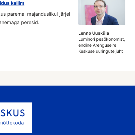
idus kallim
s paremal majanduslikul järjel
vanemaga peresid.
Lenno Uusküla
Luminori peaökonomist,
endine Arenguseire
Keskuse uuringute juht
 mõttekoda