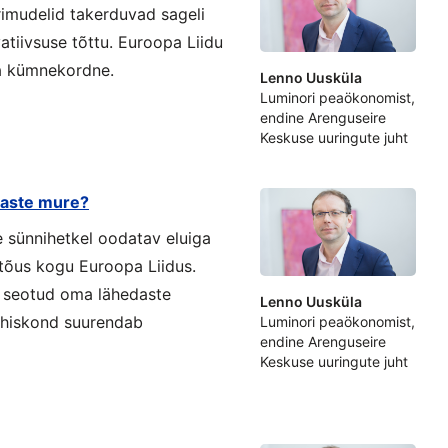
rimudelid takerduvad sageli
atiivsuse tõttu. Euroopa Liidu
ba kümnekordne.
Lenno Uusküla
Luminori peaökonomist,
endine Arenguseire
Keskuse uuringute juht
edaste mure?
 sünnihetkel oodatav eluiga
 tõus kogu Euroopa Liidus.
 seotud oma lähedaste
Lenno Uusküla
 ühiskond suurendab
Luminori peaökonomist,
endine Arenguseire
Keskuse uuringute juht