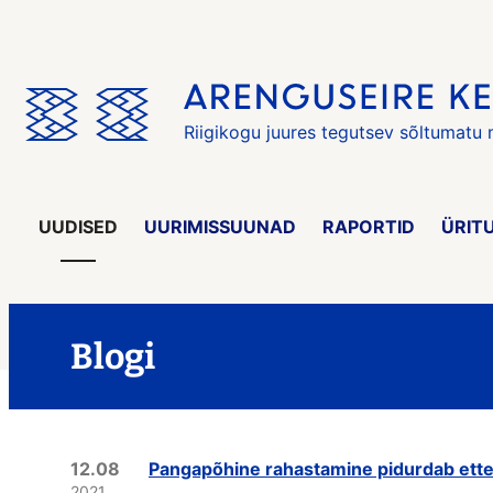
Jäta
menüü
vahele
Riigikogu juures tegutsev sõltumatu
UUDISED
UURIMISSUUNAD
RAPORTID
ÜRIT
Blogi
12.08
Pangapõhine rahastamine pidurdab ette
2021