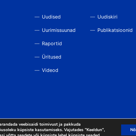
Uudised
Uudiskiri
Uurimissuunad
Publikatsioonid
Raportid
Üritused
Videod
arandada veebisaidi toimivust ja pakkuda
usoleku küpsiste kasutamiseks. Vajutades "Keeldun",
Nõ
asi võtta seadete või küpsiste lehel
küpsiste seaded
.