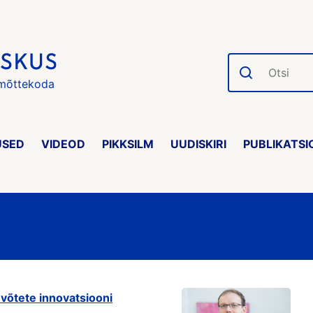
Otsi
 mõttekoda
USED
VIDEOD
PIKKSILM
UUDISKIRI
PUBLIKATSI
võtete innovatsiooni