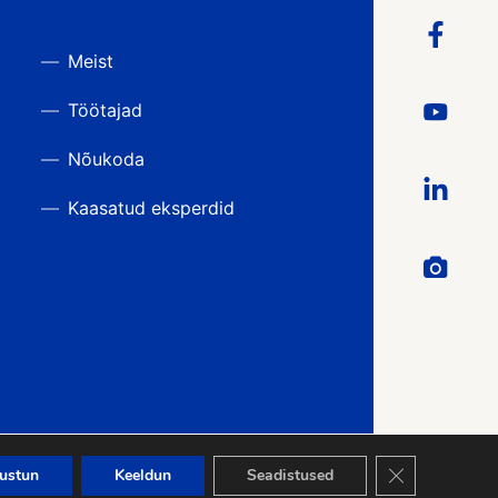
Meist
Töötajad
Nõukoda
Kaasatud eksperdid
Close GDPR Co
ustun
Keeldun
Seadistused