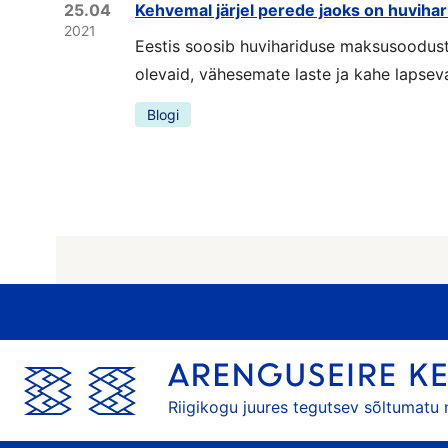
25.04
Kehvemal järjel perede jaoks on huvihar
2021
Eestis soosib huvihariduse maksusoodustu
olevaid, vähesemate laste ja kahe lapse
Blogi
Riigikogu juures tegutsev sõltumatu