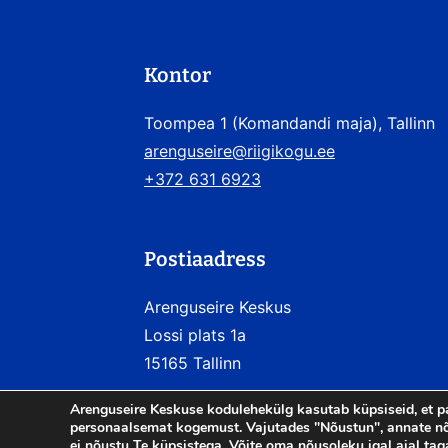
Kontor
Toompea 1 (Komandandi maja), Tallinn
arenguseire@riigikogu.ee
+372 631 6923
Postiaadress
Arenguseire Keskus
Lossi plats 1a
15165 Tallinn
Arenguseire Keskuse kodulehekülg kasutab küpsiseid, et p
personaalsemat kogemust. Vajutades "Nõustun", annate nõ
ei nõustu Te küpsistega. Võite oma nõusoleku igal ajal tag