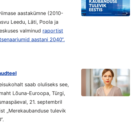
viimase aastakümne (2010-
vu Leedu, Läti, Poola ja
Keskuses valminud
raportist
tsenaariumid aastani 2040“.
udteel
isukohalt saab oluliseks see,
maht Lõuna-Euroopa, Türgi,
esmaspäeval, 21. septembril
ist „Merekaubanduse tulevik
“.