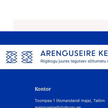
Riigikogu juures tegutsev sõltumatu
Kontor
Toompea 1 (Komandandi maja), Tallinn
arenguseire@riigikogu.ee