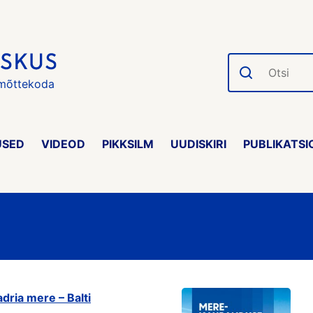
Otsi
 mõttekoda
USED
VIDEOD
PIKKSILM
UUDISKIRI
PUBLIKATSI
ria mere – Balti