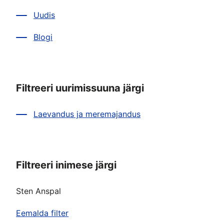
Uudis
Blogi
Filtreeri uurimissuuna järgi
Laevandus ja meremajandus
Filtreeri inimese järgi
Sten Anspal
Eemalda filter