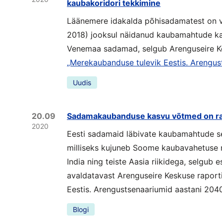
kaubakoridori tekkimine
Läänemere idakalda põhisadamatest on 
2018) jooksul näidanud kaubamahtude kas
Venemaa sadamad, selgub Arenguseire 
„Merekaubanduse tulevik Eestis. Arengus
Uudis
20.09
Sadamakaubanduse kasvu võtmed on ra
2020
Eesti sadamaid läbivate kaubamahtude se
milliseks kujuneb Soome kaubavahetuse 
India ning teiste Aasia riikidega, selgub 
avaldatavast Arenguseire Keskuse raport
Eestis. Arengustsenaariumid aastani 2040
Blogi