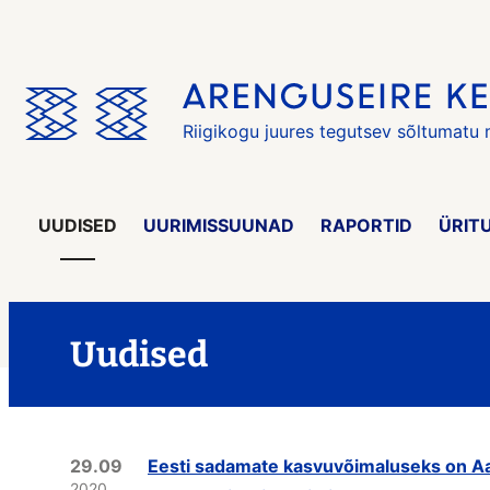
Jäta
menüü
vahele
Riigikogu juures tegutsev sõltumatu
UUDISED
UURIMISSUUNAD
RAPORTID
ÜRIT
Uudised
29.09
Eesti sadamate kasvuvõimaluseks on Aad
2020