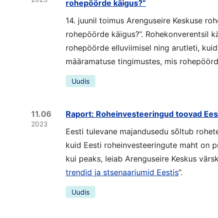
rohepöörde käigus?”
14. juunil toimus Arenguseire Keskuse ro
rohepöörde käigus?”. Rohekonverentsil käs
rohepöörde elluviimisel ning arutleti, ku
määramatuse tingimustes, mis rohepöör
Uudis
11.06
Raport: Roheinvesteeringud toovad Eest
2023
Eesti tulevane majandusedu sõltub rohet
kuid Eesti roheinvesteeringute maht on p
kui peaks, leiab Arenguseire Keskus värsk
trendid ja stsenaariumid Eestis
”.
Uudis