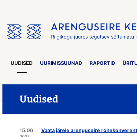
Jäta
menüü
vahele
Riigikogu juures tegutsev sõltumatu
UUDISED
UURIMISSUUNAD
RAPORTID
ÜRIT
Uudised
15.06
Vaata järele arenguseire rohekonverents
2023