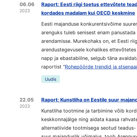
06.06
Raport: Eesti riigi toetus ettevõtete t
2023
kordades madalam kui OECD keskmine
Eesti majanduse konkurentsivõime suuren
arenguks tuleb senisest enam panustada
arendamisse. Murekohaks on, et Eesti riig
arendustegevusele kohalikes ettevõtetes
napp ja ebastabiilne, selgub täna avalda
raportist “
Rohepöörde trendid ja stsenaar
Uudis
22.05
Raport: Kunstliha on Eestile suur majan
2023
Kunstliha tootmine ja tarbimine võib ko
keskkonnajälge ning aidata kaasa rahvate
alternatiivide tootmisega seotud teadus-
suur majanduslik võimalus, toob Arengus