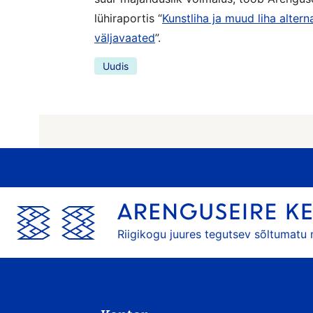
lühiraportis “
Kunstliha ja muud liha alterna
väljavaated
”.
Uudis
Riigikogu juures tegutsev sõltumatu