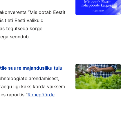
hekonverents “Mis ootab Eestit
itleti Eesti valikuid
idas tegutseda kõrge
dega seondub.
ile suure majandusliku tulu
ehnoloogiate arendamisest,
raegu ligi kaks korda väiksem
es raportis “
Rohepöörde