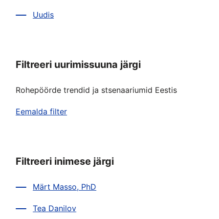
Uudis
Filtreeri uurimissuuna järgi
Rohepöörde trendid ja stsenaariumid Eestis
Eemalda filter
Filtreeri inimese järgi
Märt Masso, PhD
Tea Danilov