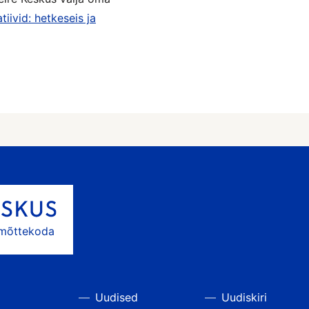
tiivid: hetkeseis ja
 mõttekoda
Uudised
Uudiskiri