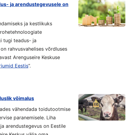
eadus- ja arendustegevusele on
damiseks ja kestlikuks
 rohetehnoloogiate
i tugi teadus- ja
 on rahvusvahelises võrdluses
tavast Arenguseire Keskuse
iumid Eestis
”.
duslik võimalus
rdades vähendada toidutootmise
rvise paranemisele. Liha
 ja arendustegevus on Eestile
eire Keskus välja oma