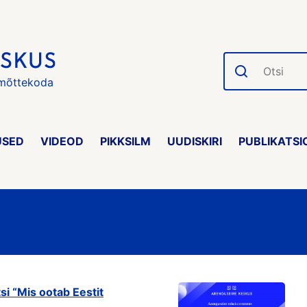
Otsi
 mõttekoda
USED
VIDEOD
PIKKSILM
UUDISKIRI
PUBLIKATSI
i “Mis ootab Eestit