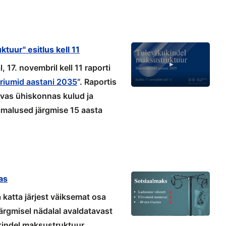
tuur" esitlus kell 11
17. novembril kell 11 raporti
riumid aastani 2035
“. Raportis
evas ühiskonnas kulud ja
malused järgmise 15 aasta
as
katta järjest väiksemat osa
ärgmisel nädalal avaldatavast
kindel maksustruktuur.