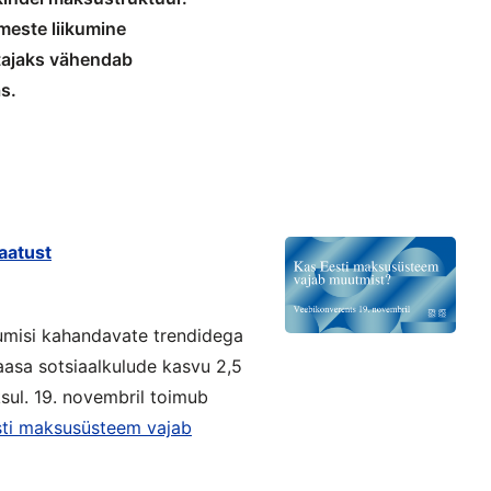
meste liikumine
tajaks vähendab
as.
aatust
kumisi kahandavate trendidega
asa sotsiaalkulude kasvu 2,5
ksul. 19. novembril toimub
sti maksusüsteem vajab