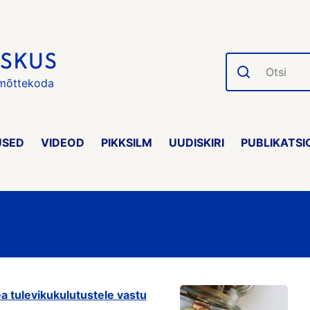
Otsi
 mõttekoda
USED
VIDEOD
PIKKSILM
UUDISKIRI
PUBLIKATSI
 tulevikukulutustele vastu