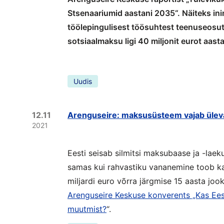
Stsenaariumid aastani 2035“. Näiteks ini
töölepingulisest töösuhtest teenuseosu
sotsiaalmaksu ligi 40 miljonit eurot aast
Uudis
12.11
Arenguseire: maksusüsteem vajab ülev
2021
Eesti seisab silmitsi maksubaase ja -lae
samas kui rahvastiku vananemine toob ka
miljardi euro võrra järgmise 15 aasta joo
Arenguseire Keskuse konverents „Kas Ee
muutmist?
“.