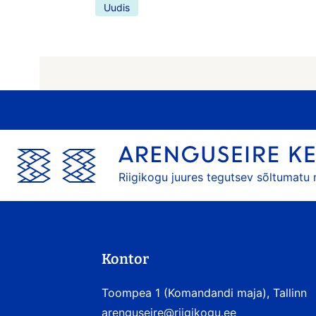
Uudis
Riigikogu juures tegutsev sõltumatu
Kontor
Toompea 1 (Komandandi maja), Tallinn
arenguseire@riigikogu.ee