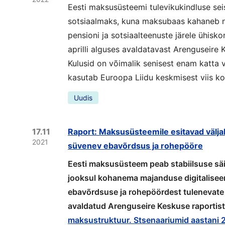
Eesti maksusüsteemi tulevikukindluse sei
sotsiaalmaks, kuna maksubaas kahaneb ni
pensioni ja sotsiaalteenuste järele ühis
aprilli alguses avaldatavast Arenguseire
Kulusid on võimalik senisest enam katta
kasutab Euroopa Liidu keskmisest viis k
Uudis
17.11
Raport: Maksusüsteemile esitavad välja
2021
süvenev ebavõrdsus ja rohepööre
Eesti maksusüsteem peab stabiilsuse säi
jooksul kohanema majanduse digitalise
ebavõrdsuse ja rohepöördest tulenevate
avaldatud Arenguseire Keskuse raportist
maksustruktuur. Stsenaariumid aastani