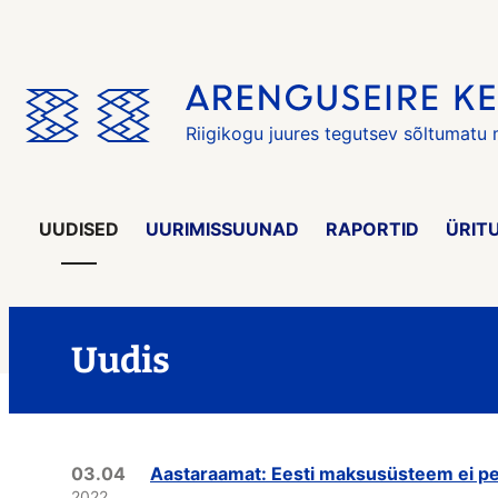
Jäta
menüü
vahele
Riigikogu juures tegutsev sõltumatu
UUDISED
UURIMISSUUNAD
RAPORTID
ÜRIT
Uudis
03.04
Aastaraamat: Eesti maksusüsteem ei pea
2022