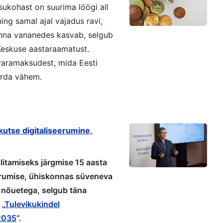
sukohast on suurima löögi all
ng samal ajal vajadus ravi,
konna vananedes kasvab, selgub
 Keskuse aastaraamatust.
 varamaksudest, mida Eesti
orda vähem.
kutse digitaliseerumine,
litamiseks järgmise 15 aasta
erumise, ühiskonnas süveneva
 nõuetega, selgub täna
 „
Tulevikukindel
 2035
“.