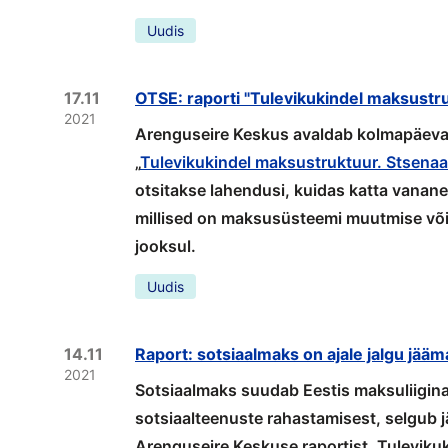
Uudis
17.11
OTSE: raporti "Tulevikukindel maksustruk
2021
Arenguseire Keskus avaldab kolmapäeval, 
„
Tulevikukindel maksustruktuur. Stsenaa
otsitakse lahendusi, kuidas katta vanan
millised on maksusüsteemi muutmise või
jooksul.
Uudis
14.11
Raport: sotsiaalmaks on ajale jalgu jääm
2021
Sotsiaalmaks suudab Eestis maksuliigina 
sotsiaalteenuste rahastamisest, selgub j
Arenguseire Keskuse raportist „Tuleviku