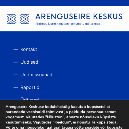
Riigikogu juures tegutsev sõltumatu mõttekoda
Kontakt
Uudised
Uurimissuunad
Raportid
Üritused
Arenguseire Keskuse kodulehekülg kasutab küpsiseid, et
parandada veebisaidi toimivust ja pakkuda personaalsemat
Videod
TAGASI ÜLES
kogemust. Vajutades "Nõustun", annate nõusoleku küpsiste
kasutamiseks. Vajutades "Keeldun", ei nõustu Te küpsistega.
Võite oma nõusoleku igal ajal tagasi võtta seadete või küpsiste