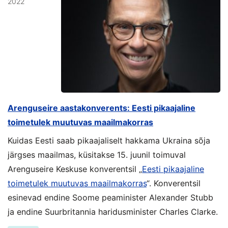
2022
Arenguseire aastakonverents: Eesti pikaajaline
toimetulek muutuvas maailmakorras
Kuidas Eesti saab pikaajaliselt hakkama Ukraina sõja
järgses maailmas, küsitakse 15. juunil toimuval
Arenguseire Keskuse konverentsil „
Eesti pikaajaline
toimetulek muutuvas maailmakorras
“. Konverentsil
esinevad endine Soome peaminister Alexander Stubb
ja endine Suurbritannia haridusminister Charles Clarke.