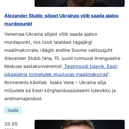
Alexander Stubb: sõjast Ukrainas võib saada ajaloo
murdepunkt
Venemaa-Ukraina sõjast võib saada ajaloo
murdepunkt, mis toob laialdasi tagajärgi
maailmakorrale, räägib endine Soome valitsusjuht
Alexander Stubb täna, 15. juunil toimuval Arenguseire
Keskuse aastakonverentsil „
Teistmoodi tulevik. Eesti
pikaajaline toimetulek muutuvas maailmakorras
“.
Konverents käsitleb lisaks Vene – Ukraina sõja
mõjudele ka Eesti kõrgharidussüsteemi tulevikku ja
andmemajandust.
Uudis
25.05