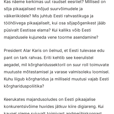
Kas näeme kerkimas uut raudset eesriiet? Millised on
sõja pikaajalised mõjud suurvõimudele ja
väikeriikidele? Mis juhtub Eesti rahvastikuga ja
tööhõivega pikaajaliselt, kui osa sõjapõgenikest jääb
püsivalt Eestisse elama? Kui kalliks võib Eesti
majandusele kujuneda vene toorme asendamine?
President Alar Karis on öelnud, et Eesti tulevase edu
pant on tark rahvas. Eriti kehtib see keerulistel
aegadel, mil kõrgharidussektoril on suur roll toimuvate
muutuste mõtestamisel ja varase valmisoleku loomisel.
Kuhu liigub kõrgharidus ja milliseid muutusi vajab Eesti
kõrghariduspoliitika?
Keerukates majandusoludes on Eesti pikaajalise
konkurentsivõime huvides jätkuv kiire digiareng. Kui
kaugel oleme sujuvalt toimivast andmeühiskonnast,