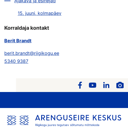
Ajakava ja esinejad
15. juuni, kolmapäev
Korraldaja kontakt
Berit Brandt
berit.brandt@riigikogu.ee
5340 9387
Riigikogu juures tegutsev sõltumatu mõttekoda