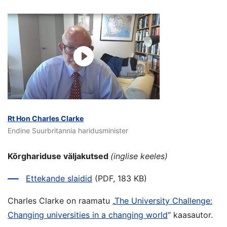
Rt Hon Charles Clarke
Endine Suurbritannia haridusminister
Kõrghariduse väljakutsed
(inglise keeles)
Ettekande slaidid
(PDF, 183 KB)
Charles Clarke on raamatu „
The University Challenge:
Changing universities in a changing world
“ kaasautor.