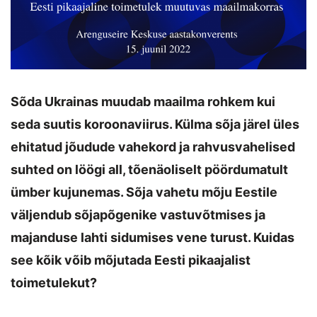
Sõda Ukrainas muudab maailma rohkem kui
seda suutis koroonaviirus. Külma sõja järel üles
ehitatud jõudude vahekord ja rahvusvahelised
suhted on löögi all, tõenäoliselt pöördumatult
ümber kujunemas. Sõja vahetu mõju Eestile
väljendub sõjapõgenike vastuvõtmises ja
majanduse lahti sidumises vene turust. Kuidas
see kõik võib mõjutada Eesti pikaajalist
toimetulekut?