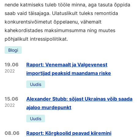
nende katmiseks tuleb tööle minna, aga tasuta õppida
saab vaid täisajaga. Ulatuslikult tuleks remontida
konkurentsivõimetut õppelaenu, vähemalt
kahekordistades maksimumsumma ning muutes
põhjalikult intressipoliitikat.
Blogi
19.06
Raport: Venemaalt ja Valgevenest
2022
importijad peaksid maandama riske
Uudis
15.06
Alexander Stubb: sõjast Ukrainas võib saada
2022
ajaloo murdepunkt
Uudis
08.06
Raport: Kõrgkoolid peavad kiiremini