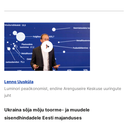
Lenno Uusküla
Luminori peaökonomist, endine Arenguseire Keskuse uuringute
juht
Ukraina sõja mõju toorme- ja muudele
sisendhindadele Eesti majanduses