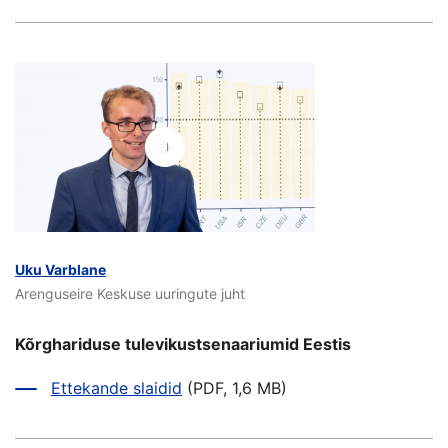
Uku Varblane
Arenguseire Keskuse uuringute juht
Kõrghariduse tulevikustsenaariumid Eestis
Ettekande slaidid
(PDF, 1,6 MB)