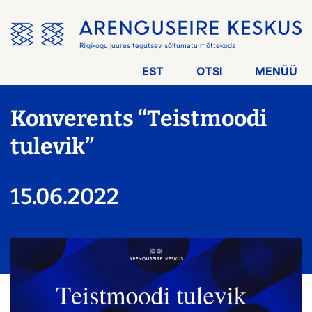
Jäta
menüü
vahele
Riigikogu juures tegutsev sõltumatu mõttekoda
EST
OTSI
MENÜÜ
Konverents “Teistmoodi
tulevik”
15.06.2022