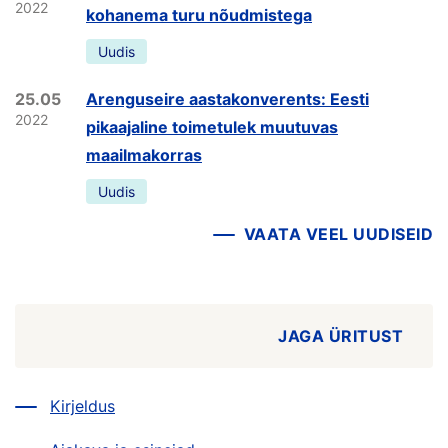
2022
kohanema turu nõudmistega
Uudis
25.05
Arenguseire aastakonverents: Eesti
2022
pikaajaline toimetulek muutuvas
maailmakorras
Uudis
VAATA VEEL UUDISEID
JAGA ÜRITUST
Kirjeldus