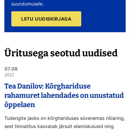
suundumusele.
LIITU UUDISKIRJAGA
Üritusega seotud uudised
07.08
2022
Tea Danilov: Kõrghariduse
rahamuret lahendades on unustatud
õppelaen
Tudengite jaoks on kõrghariduses süvenemas nõiaring,
sest hinnatõus kasvatab järsult elamiskulusid ning