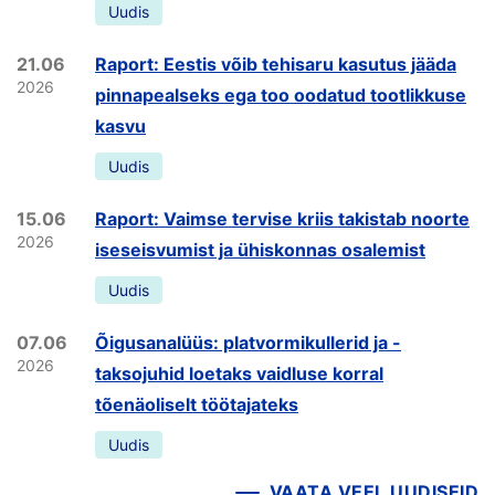
Uudis
21.06
Raport: Eestis võib tehisaru kasutus jääda
2026
pinnapealseks ega too oodatud tootlikkuse
kasvu
Uudis
15.06
Raport: Vaimse tervise kriis takistab noorte
2026
iseseisvumist ja ühiskonnas osalemist
Uudis
07.06
Õigusanalüüs: platvormikullerid ja -
2026
taksojuhid loetaks vaidluse korral
tõenäoliselt töötajateks
Uudis
VAATA VEEL UUDISEID