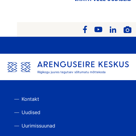
Riigikogu juures tegutsev sõltumatu mõttekoda
Kontakt
Uudised
Uurimissuunad