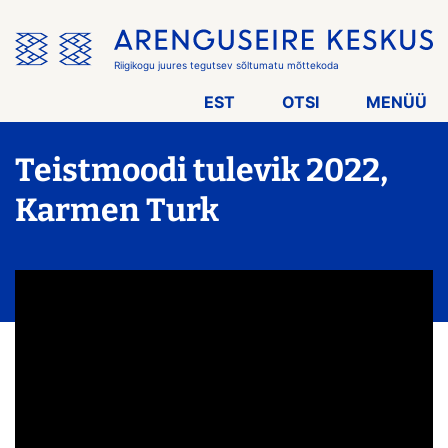
Jäta
menüü
vahele
Riigikogu juures tegutsev sõltumatu mõttekoda
EST
OTSI
MENÜÜ
Teistmoodi tulevik 2022,
Karmen Turk