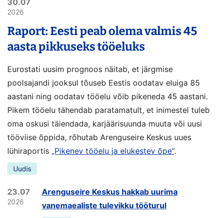
30.07
2026
Raport: Eesti peab olema valmis 45
aasta pikkuseks tööeluks
Eurostati uusim prognoos näitab, et järgmise
poolsajandi jooksul tõuseb Eestis oodatav eluiga 85
aastani ning oodatav tööelu võib pikeneda 45 aastani.
Pikem tööelu tähendab paratamatult, et inimestel tuleb
oma oskusi täiendada, karjäärisuunda muuta või uusi
tööviise õppida, rõhutab Arenguseire Keskus uues
lühiraportis
„Pikenev tööelu ja elukestev õpe“
.
Uudis
23.07
Arenguseire Keskus hakkab uurima
2026
vanemaealiste tulevikku tööturul