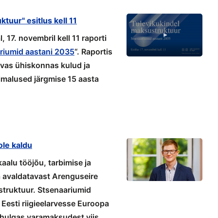
tuur" esitlus kell 11
17. novembril kell 11 raporti
riumid aastani 2035
“. Raportis
evas ühiskonnas kulud ja
malused järgmise 15 aasta
le kaldu
alu tööjõu, tarbimise ja
a avaldatavast Arenguseire
struktuur. Stsenaariumid
Eesti riigieelarvesse Euroopa
lhulgas varamaksudest viis