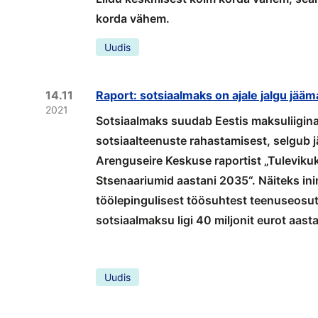
korda vähem.
Uudis
14.11
Raport: sotsiaalmaks on ajale jalgu jääm
2021
Sotsiaalmaks suudab Eestis maksuliigina 
sotsiaalteenuste rahastamisest, selgub j
Arenguseire Keskuse raportist „Tuleviku
Stsenaariumid aastani 2035“. Näiteks ini
töölepingulisest töösuhtest teenuseosu
sotsiaalmaksu ligi 40 miljonit eurot aast
Uudis