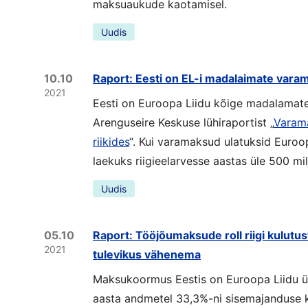
maksuaukude kaotamisel.
Uudis
10.10
Raport: Eesti on EL-i madalaimate vara
2021
Eesti on Euroopa Liidu kõige madalamate
Arenguseire Keskuse lühiraportist „
Varama
riikides
“. Kui varamaksud ulatuksid Euroo
laekuks riigieelarvesse aastas üle 500 mi
Uudis
05.10
Raport: Tööjõumaksude roll riigi kulutu
2021
tulevikus vähenema
Maksukoormus Eestis on Euroopa Liidu ü
aasta andmetel 33,3%-ni sisemajanduse 