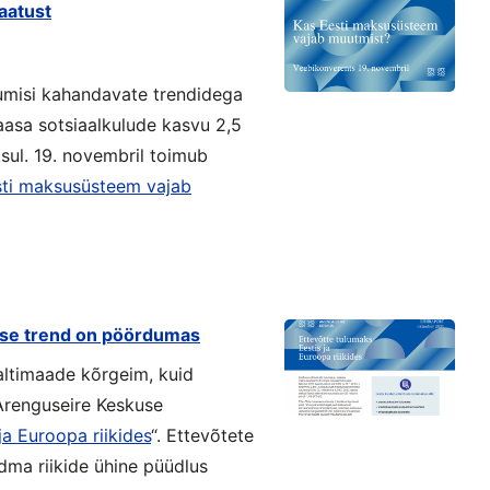
aatust
kumisi kahandavate trendidega
asa sotsiaalkulude kasvu 2,5
ksul. 19. novembril toimub
sti maksusüsteem vajab
ise trend on pöördumas
altimaade kõrgeim, kuid
Arenguseire Keskuse
ja Euroopa riikides
“. Ettevõtete
dma riikide ühine püüdlus