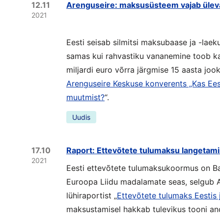
12.11
Arenguseire: maksusüsteem vajab ülev
2021
Eesti seisab silmitsi maksubaase ja -lae
samas kui rahvastiku vananemine toob ka
miljardi euro võrra järgmise 15 aasta joo
Arenguseire Keskuse konverents „Kas Ee
muutmist?
“.
Uudis
17.10
Raport: Ettevõtete tulumaksu langetam
2021
Eesti ettevõtete tulumaksukoormus on B
Euroopa Liidu madalamate seas, selgub 
lühiraportist „
Ettevõtete tulumaks Eestis 
maksustamisel hakkab tulevikus tooni an