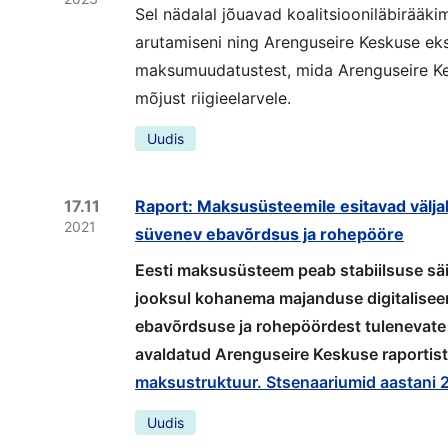
Sel nädalal jõuavad koalitsiooniläbirääkim
arutamiseni ning Arenguseire Keskuse ek
maksumuudatustest, mida Arenguseire Kes
mõjust riigieelarvele.
Uudis
17.11
Raport: Maksusüsteemile esitavad välja
2021
süvenev ebavõrdsus ja rohepööre
Eesti maksusüsteem peab stabiilsuse säi
jooksul kohanema majanduse digitalise
ebavõrdsuse ja rohepöördest tulenevate
avaldatud Arenguseire Keskuse raportist
maksustruktuur. Stsenaariumid aastani
Uudis