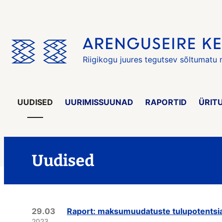
Jäta
menüü
vahele
Riigikogu juures tegutsev sõltumatu
UUDISED
UURIMISSUUNAD
RAPORTID
ÜRIT
Uudised
29.03
Raport: maksumuudatuste tulupotentsi
2023