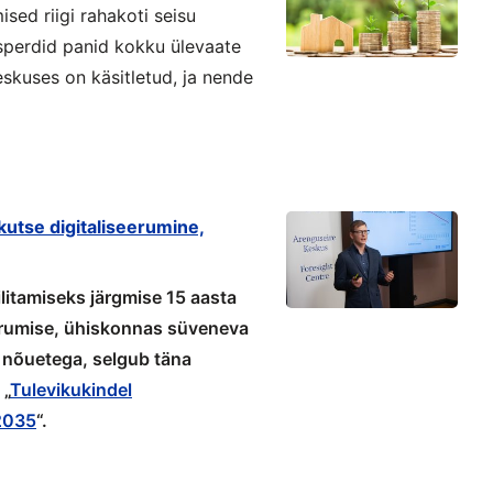
ised riigi rahakoti seisu
sperdid panid kokku ülevaate
kuses on käsitletud, ja nende
kutse digitaliseerumine,
litamiseks järgmise 15 aasta
erumise, ühiskonnas süveneva
 nõuetega, selgub täna
 „
Tulevikukindel
 2035
“.