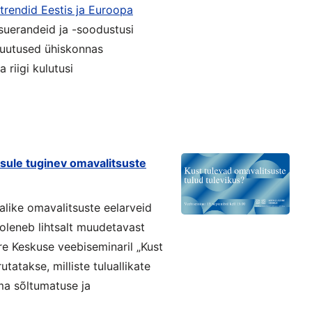
rendid Eestis ja Euroopa
suerandeid ja -soodustusi
 muutused ühiskonnas
riigi kulutusi
sule tuginev omavalitsuste
alike omavalitsuste eelarveid
 oleneb lihtsalt muudetavast
re Keskuse veebiseminaril „Kust
tatakse, milliste tuluallikate
ma sõltumatuse ja