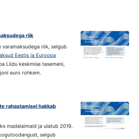
maksudega riik
 varamaksudega riik, selgub
ksud Eestis ja Euroopa
pa Liidu keskmise tasemeni,
ljoni euro rohkem.
ste rahastamisel hakkab
ks madalaimaid ja ulatub 2019.
kogutoodangust, selgub