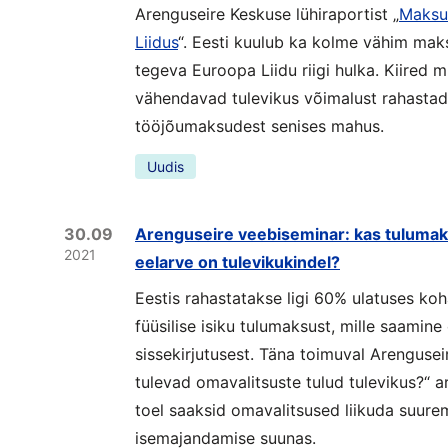
Arenguseire Keskuse lühiraportist „
Maksut
Liidus
“. Eesti kuulub ka kolme vähim mak
tegeva Euroopa Liidu riigi hulka. Kiired
vähendavad tulevikus võimalust rahastada 
tööjõumaksudest senises mahus.
Uudis
30.09
Arenguseire veebiseminar: kas tulumak
2021
eelarve on tulevikukindel?
Eestis rahastatakse ligi 60% ulatuses koh
füüsilise isiku tulumaksust, mille saamine
sissekirjutusest. Täna toimuval Arengusei
tulevad omavalitsuste tulud tulevikus?“ aru
toel saaksid omavalitsused liikuda suure
isemajandamise suunas.