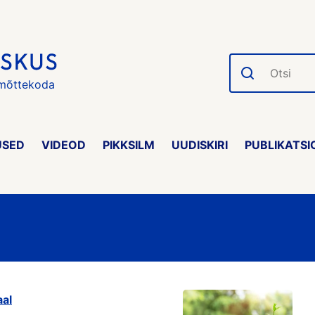
Otsi
 mõttekoda
USED
VIDEOD
PIKKSILM
UUDISKIRI
PUBLIKATSI
aal