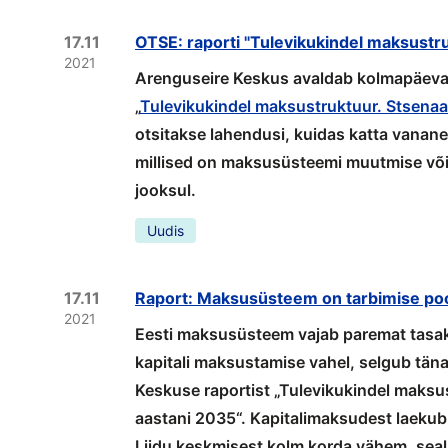
17.11
OTSE: raporti "Tulevikukindel maksustruk
2021
Arenguseire Keskus avaldab kolmapäeval, 
„
Tulevikukindel maksustruktuur. Stsenaa
otsitakse lahendusi, kuidas katta vanan
millised on maksusüsteemi muutmise või
jooksul.
Uudis
17.11
Raport: Maksusüsteem on tarbimise poo
2021
Eesti maksusüsteem vajab paremat tasaka
kapitali maksustamise vahel, selgub tän
Keskuse raportist „Tulevikukindel maksu
aastani 2035“. Kapitalimaksudest laekub 
Liidu keskmisest kolm korda vähem, sea