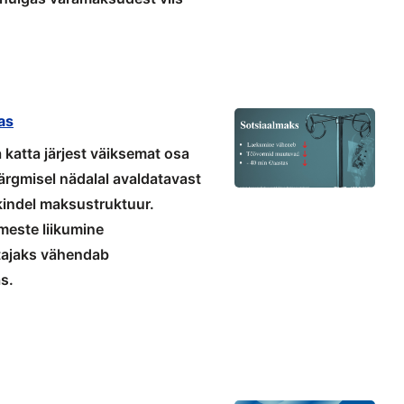
as
katta järjest väiksemat osa
ärgmisel nädalal avaldatavast
kindel maksustruktuur.
meste liikumine
tajaks vähendab
as.