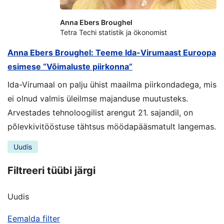
Anna Ebers Broughel
Tetra Techi statistik ja ökonomist
Anna Ebers Broughel: Teeme Ida-Virumaast Euroopa
esimese “Võimaluste piirkonna”
Ida-Virumaal on palju ühist maailma piirkondadega, mis
ei olnud valmis üleilmse majanduse muutusteks.
Arvestades tehnoloogilist arengut 21. sajandil, on
põlevkivitööstuse tähtsus möödapääsmatult langemas.
Uudis
Filtreeri tüübi järgi
Uudis
Eemalda filter