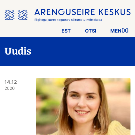
Jäta
menüü
vahele
Riigikogu juures tegutsev sõltumatu mõttekoda
EST
OTSI
MENÜÜ
Uudis
14.12
2020