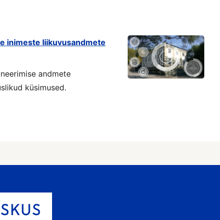
le inimeste liikuvusandmete
ioneerimise andmete
uslikud küsimused.