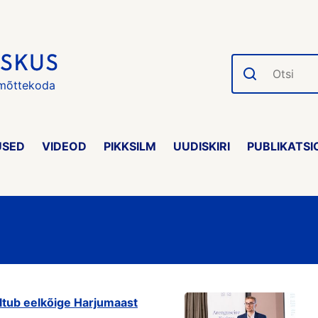
Otsi
 mõttekoda
USED
VIDEOD
PIKKSILM
UUDISKIRI
PUBLIKATSI
õltub eelkõige Harjumaast