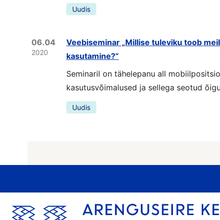
Uudis
06.04
Veebiseminar „Millise tuleviku toob mei
2020
kasutamine?”
Seminaril on tähelepanu all mobiilposits
kasutusvõimalused ja sellega seotud õig
Uudis