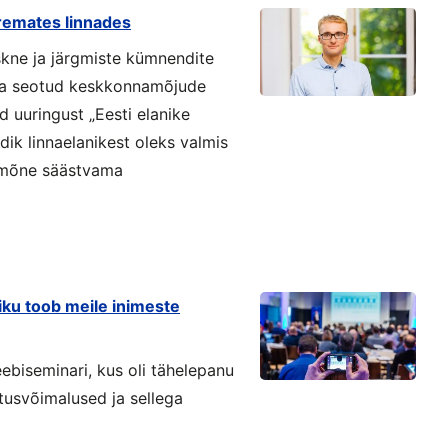
remates linnades
kne ja järgmiste kümnendite
ga seotud keskkonnamõjude
 uuringust „Eesti elanike
ndik linnaelanikest oleks valmis
 mõne säästvama
viku toob meile inimeste
eebiseminari, kus oli tähelepanu
tusvõimalused ja sellega