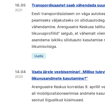
16.05
Transpordisaastet saab vähendada suu
2021
Eesti transpordisüsteem on väga autokes
peamiseks väljakutseks on sõiduautode
vähendamine. Arenguseire Keskuse tellitud
liikuvusprofiilid“ selgub, et vähemalt viie
asendama isikliku sõiduauto kasutamise
liikumisviisiga.
Uudis
14.04
Vaata järele veebiseminari „Millise tule
2020
liikuvusandmete kasutamine?”
Arenguseire Keskus korraldas 9. aprillil v
all mobiilpositsioneerimise andmete kasu
seotud õiguslikud küsimused.