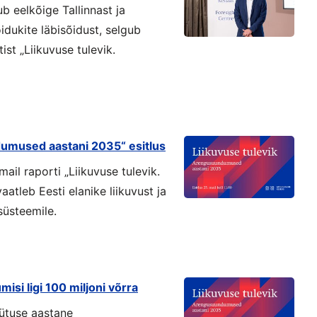
b eelkõige Tallinnast ja
idukite läbisõidust, selgub
st „Liikuvuse tulevik.
dumused aastani 2035“ esitlus
il raporti „Liikuvuse tulevik.
tleb Eesti elanike liikuvust ja
süsteemile.
isi ligi 100 miljoni võrra
kütuse aastane