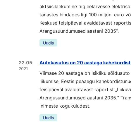
aktsiisilaekumine riigieelarvesse elektrisõ
tänastes hindades ligi 100 miljoni euro v
Keskuse teisipäeval avaldatavast raportist
Arengusuundumused aastani 2035“.
Uudis
22.05
Autokasutus on 20 aastaga kahekordis
2021
Viimase 20 aastaga on isikliku sõiduaut
liikumisel Eestis peaaegu kahekordistun
teisipäeval avaldatavast raportist „Liikuv
Arengusuundumused aastani 2035.“ Tra
inimeste kogukuludest.
Uudis