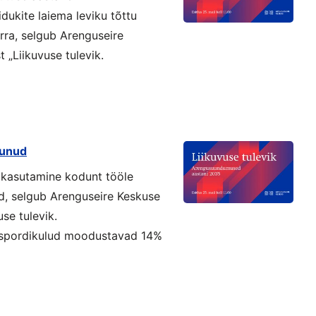
idukite laiema leviku tõttu
õrra, selgub Arenguseire
 „Liikuvuse tulevik.
tunud
o kasutamine kodunt tööle
ud, selgub Arenguseire Keskuse
use tulevik.
nspordikulud moodustavad 14%