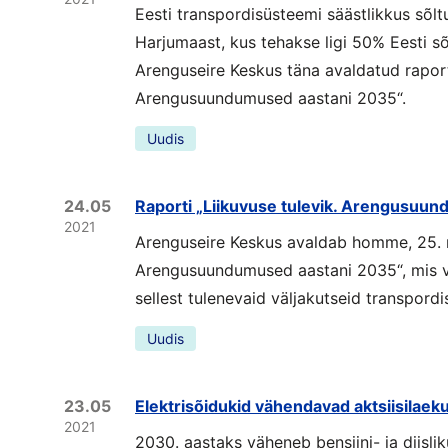
Eesti transpordisüsteemi säästlikkus sõltu
Harjumaast, kus tehakse ligi 50% Eesti sõ
Arenguseire Keskus täna avaldatud raporti
Arengusuundumused aastani 2035“.
Uudis
24.05
Raporti „Liikuvuse tulevik. Arengusuun
2021
Arenguseire Keskus avaldab homme, 25. ma
Arengusuundumused aastani 2035“, mis vaa
sellest tulenevaid väljakutseid transpordi
Uudis
23.05
Elektrisõidukid vähendavad aktsiisilaekum
2021
2030. aastaks väheneb bensiini- ja diisli