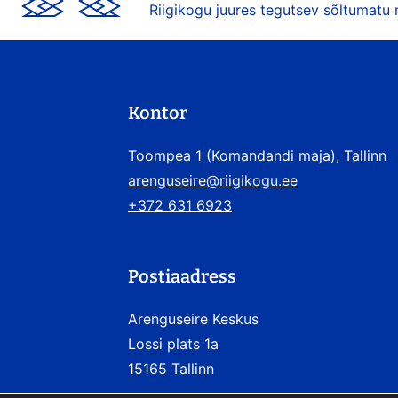
Riigikogu juures tegutsev sõltumatu
Kontor
Toompea 1 (Komandandi maja), Tallinn
arenguseire@riigikogu.ee
+372 631 6923
Postiaadress
Arenguseire Keskus
Lossi plats 1a
15165 Tallinn