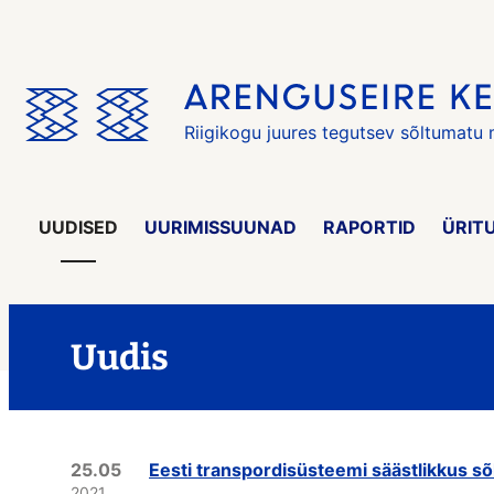
Jäta
menüü
vahele
Riigikogu juures tegutsev sõltumatu
UUDISED
UURIMISSUUNAD
RAPORTID
ÜRIT
Uudis
25.05
Eesti transpordisüsteemi säästlikkus s
2021