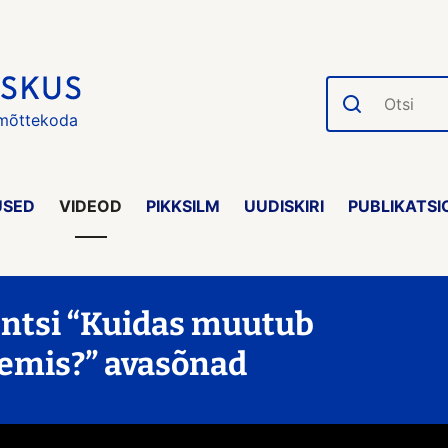
Otsi
 mõttekoda
USED
VIDEOD
PIKKSILM
UUDISKIRI
PUBLIKATSI
entsi “Kuidas muutub
teemis?” avasõnad