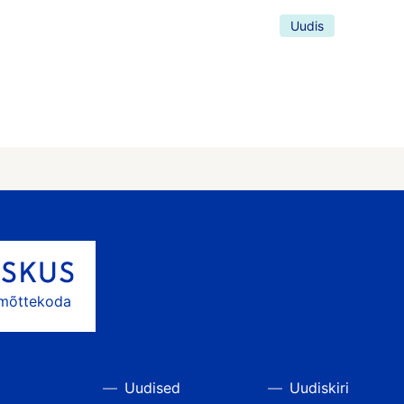
Uudis
 mõttekoda
Uudised
Uudiskiri