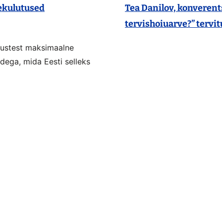
ekulutused
Tea Danilov, konverent
tervishoiuarve?” tervi
utustest maksimaalne
dega, mida Eesti selleks