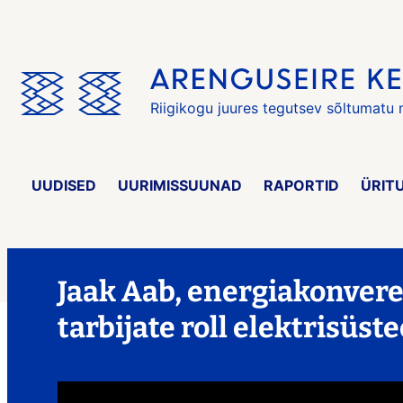
Jäta
menüü
vahele
Riigikogu juures tegutsev sõltumatu
UUDISED
UURIMISSUUNAD
RAPORTID
ÜRIT
Jaak Aab, energiakonver
tarbijate roll elektrisüs