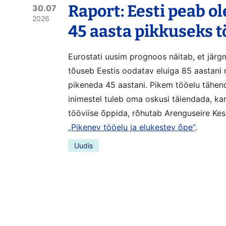
Raport: Eesti peab o
30.07
2026
45 aasta pikkuseks 
Eurostati uusim prognoos näitab, et järg
tõuseb Eestis oodatav eluiga 85 aastani 
pikeneda 45 aastani. Pikem tööelu tähen
inimestel tuleb oma oskusi täiendada, ka
tööviise õppida, rõhutab Arenguseire Kes
„Pikenev tööelu ja elukestev õpe“
.
Uudis