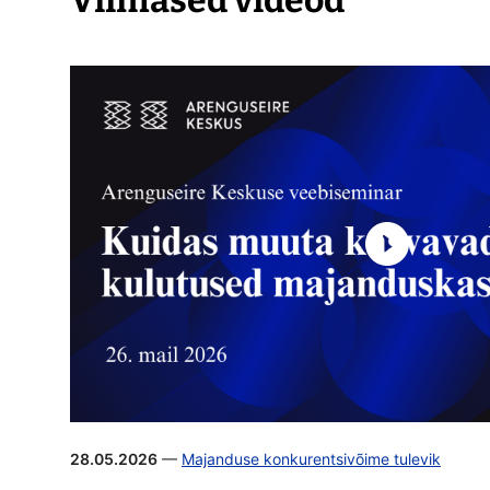
Viimased videod
28.05.2026
—
Majanduse konkurentsivõime tulevik