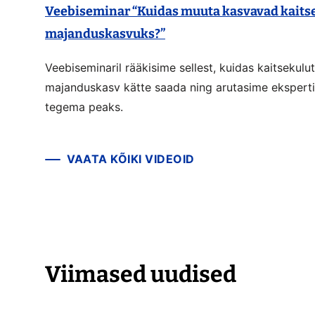
Veebiseminar “Kuidas muuta kasvavad kaits
majanduskasvuks?”
Veebiseminaril rääkisime sellest, kuidas kaitsekul
majanduskasv kätte saada ning arutasime eksperti
tegema peaks.
VAATA KÕIKI VIDEOID
Viimased uudised