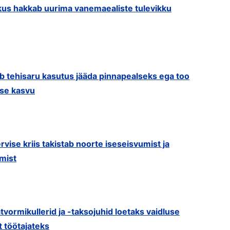
us hakkab uurima vanemaealiste tulevikku
ib tehisaru kasutus jääda pinnapealseks ega too
use kasvu
rvise kriis takistab noorte iseseisvumist ja
mist
tvormikullerid ja -taksojuhid loetaks vaidluse
t töötajateks