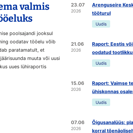
lema valmis
23.07
Arenguseire Kesk
2026
tööturul
tööeluks
Uudis
mise poolsajandi jooksul
ning oodatav tööelu võib
21.06
Raport: Eestis võ
dab paratamatult, et
2026
oodatud tootlikk
rjäärisuunda muuta või uusi
Uudis
kus uues lühiraportis
15.06
Raport: Vaimse te
2026
ühiskonnas osale
Uudis
07.06
Õigusanalüüs: pla
2026
korral tõenäolisel