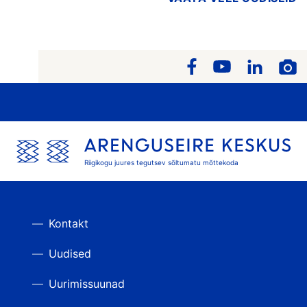
Riigikogu juures tegutsev sõltumatu mõttekoda
Kontakt
Uudised
Uurimissuunad