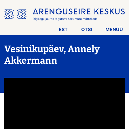
Jäta
menüü
vahele
Riigikogu juures tegutsev sõltumatu mõttekoda
EST
OTSI
MENÜÜ
Vesinikupäev, Annely
Akkermann