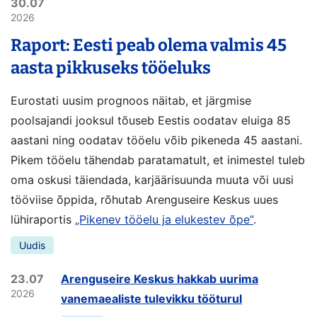
30.07
2026
Raport: Eesti peab olema valmis 45
aasta pikkuseks tööeluks
Eurostati uusim prognoos näitab, et järgmise
poolsajandi jooksul tõuseb Eestis oodatav eluiga 85
aastani ning oodatav tööelu võib pikeneda 45 aastani.
Pikem tööelu tähendab paratamatult, et inimestel tuleb
oma oskusi täiendada, karjäärisuunda muuta või uusi
tööviise õppida, rõhutab Arenguseire Keskus uues
lühiraportis
„Pikenev tööelu ja elukestev õpe“
.
Uudis
23.07
Arenguseire Keskus hakkab uurima
2026
vanemaealiste tulevikku tööturul