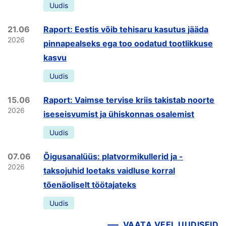
Uudis
21.06
Raport: Eestis võib tehisaru kasutus jääda
2026
pinnapealseks ega too oodatud tootlikkuse
kasvu
Uudis
15.06
Raport: Vaimse tervise kriis takistab noorte
2026
iseseisvumist ja ühiskonnas osalemist
Uudis
07.06
Õigusanalüüs: platvormikullerid ja -
2026
taksojuhid loetaks vaidluse korral
tõenäoliselt töötajateks
Uudis
VAATA VEEL UUDISEID