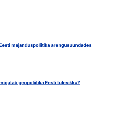
Eesti majanduspoliitika arengusuundades
mõjutab geopoliitika Eesti tulevikku?