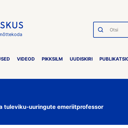
Otsi
 mõttekoda
USED
VIDEOD
PIKKSILM
UUDISKIRI
PUBLIKATSI
 ja tuleviku-uuringute emeriitprofessor