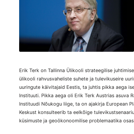
Erik Terk on Tallinna Ülikooli strateegilise juhtimi
ülikooli rahvusvaheliste suhete ja tulevikuseire uur
uuringute käivitajaid Eestis, ta juhtis pikka aega i
Instituuti. Pikka aega oli Erik Terk Austrias asuv
Instituudi Nõukogu liige, ta on ajakirja European P
Keskust konsulteerib ta eelkõige tulevikustsenaar
küsimuste ja geoökonoomilise problemaatika osas