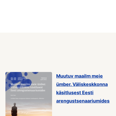
Muutuv maailm meie
ümber. Väliskeskkonna
käsitlusest Eesti
arengustsenaariumides