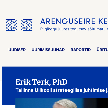
Jäta
menüü
vahele
Riigikogu juures tegutsev sõltumatu
UUDISED
UURIMISSUUNAD
RAPORTID
ÜRIT
Erik Terk, PhD
Tallinna Ülikooli strateegilise juhtimise