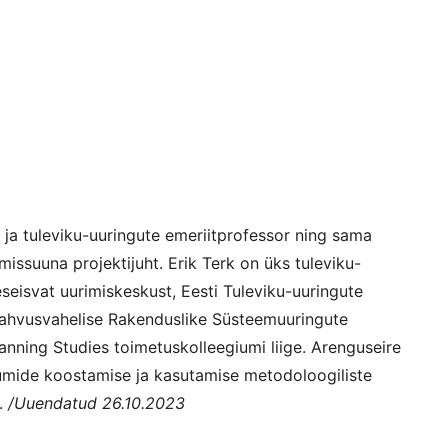
se ja tuleviku-uuringute emeriitprofessor ning sama
imissuuna projektijuht. Erik Terk on üks tuleviku-
seseisvat uurimiskeskust, Eesti Tuleviku-uuringute
a Rahvusvahelise Rakenduslike Süsteemuuringute
lanning Studies toimetuskolleegiumi liige. Arenguseire
iumide koostamise ja kasutamise metodoloogiliste
.
/Uuendatud 26.10.2023