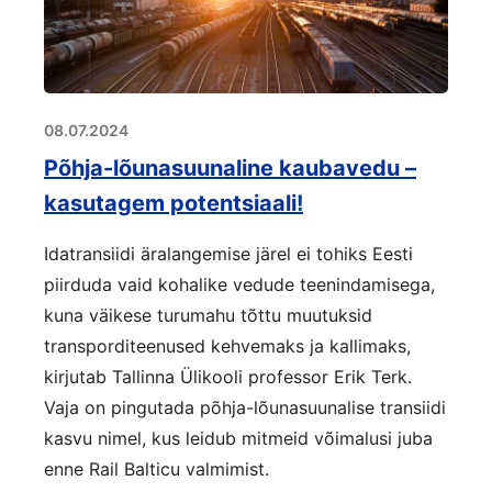
08.07.2024
Põhja-lõunasuunaline kaubavedu –
kasutagem potentsiaali!
Idatransiidi äralangemise järel ei tohiks Eesti
piirduda vaid kohalike vedude teenindamisega,
kuna väikese turumahu tõttu muutuksid
transporditeenused kehvemaks ja kallimaks,
kirjutab Tallinna Ülikooli professor Erik Terk.
Vaja on pingutada põhja-lõunasuunalise transiidi
kasvu nimel, kus leidub mitmeid võimalusi juba
enne Rail Balticu valmimist.