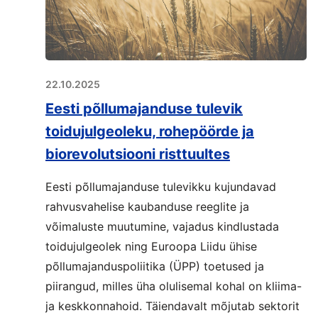
22.10.2025
Eesti põllumajanduse tulevik
toidujulgeoleku, rohepöörde ja
biorevolutsiooni risttuultes
Eesti põllumajanduse tulevikku kujundavad
rahvusvahelise kaubanduse reeglite ja
võimaluste muutumine, vajadus kindlustada
toidujulgeolek ning Euroopa Liidu ühise
põllumajanduspoliitika (ÜPP) toetused ja
piirangud, milles üha olulisemal kohal on kliima-
ja keskkonnahoid. Täiendavalt mõjutab sektorit