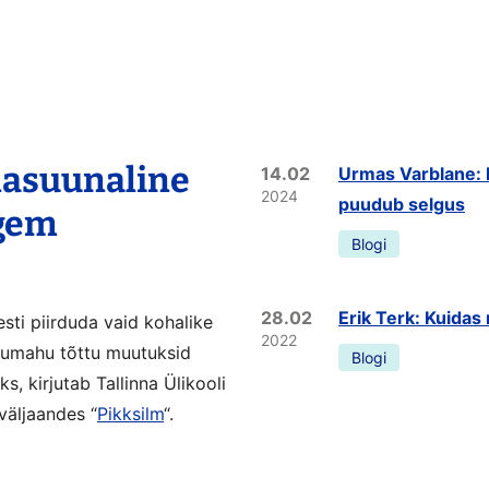
nasuunaline
14.02
Urmas Varblane: 
2024
puudub selgus
agem
Blogi
28.02
Erik Terk: Kuidas 
esti piirduda vaid kohalike
2022
rumahu tõttu muutuksid
Blogi
, kirjutab Tallinna Ülikooli
väljaandes “
Pikksilm
“.