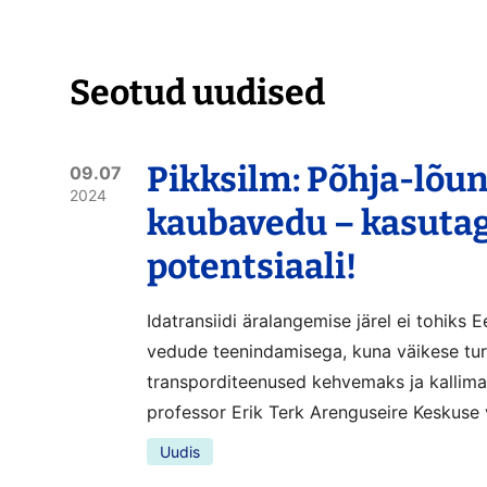
Seotud uudised
Pikksilm: Põhja-lõu
09.07
2024
kaubavedu – kasut
potentsiaali!
Idatransiidi äralangemise järel ei tohiks E
vedude teenindamisega, kuna väikese tu
transporditeenused kehvemaks ja kallimaks
professor Erik Terk Arenguseire Keskuse 
Uudis