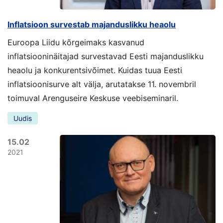
Inflatsioon survestab majanduslikku heaolu
Euroopa Liidu kõrgeimaks kasvanud
inflatsiooninäitajad survestavad Eesti majanduslikku
heaolu ja konkurentsivõimet. Kuidas tuua Eesti
inflatsioonisurve alt välja, arutatakse 11. novembril
toimuval Arenguseire Keskuse veebiseminaril.
Uudis
15.02
2021