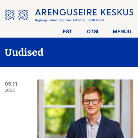
Jäta
menüü
vahele
Riigikogu juures tegutsev sõltumatu mõttekoda
EST
OTSI
MENÜÜ
Uudised
05.11
2022