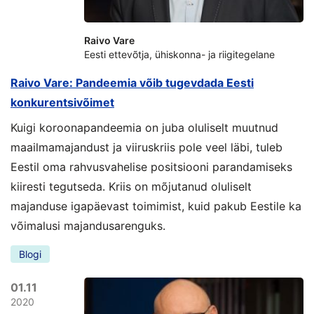
Raivo Vare
Eesti ettevõtja, ühiskonna- ja riigitegelane
Raivo Vare: Pandeemia võib tugevdada Eesti
konkurentsivõimet
Kuigi koroonapandeemia on juba oluliselt muutnud
maailmamajandust ja viiruskriis pole veel läbi, tuleb
Eestil oma rahvusvahelise positsiooni parandamiseks
kiiresti tegutseda. Kriis on mõjutanud oluliselt
majanduse igapäevast toimimist, kuid pakub Eestile ka
võimalusi majandusarenguks.
Blogi
01.11
2020