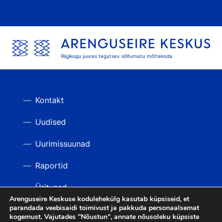
Riigikogu juures tegutsev sõltumatu mõttekoda
Kontakt
Uudised
Uurimissuunad
Raportid
Üritused
Arenguseire Keskuse kodulehekülg kasutab küpsiseid, et
parandada veebisaidi toimivust ja pakkuda personaalsemat
Videod
TAGASI ÜLES
kogemust. Vajutades "Nõustun", annate nõusoleku küpsiste