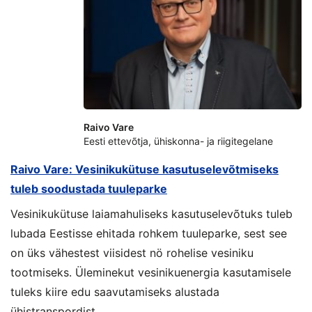
Raivo Vare
Eesti ettevõtja, ühiskonna- ja riigitegelane
Raivo Vare: Vesinikukütuse kasutuselevõtmiseks
tuleb soodustada tuuleparke
Vesinikukütuse laiamahuliseks kasutuselevõtuks tuleb
lubada Eestisse ehitada rohkem tuuleparke, sest see
on üks vähestest viisidest nö rohelise vesiniku
tootmiseks. Üleminekut vesinikuenergia kasutamisele
tuleks kiire edu saavutamiseks alustada
ühistranspordist.