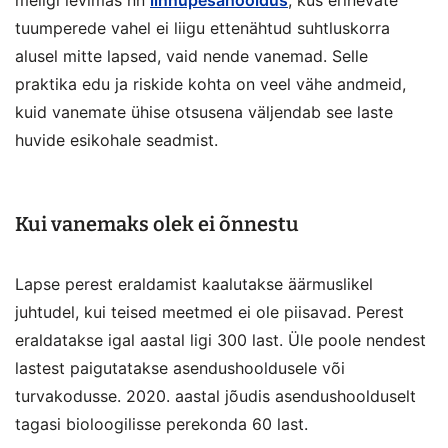
meilgi levimas nn
linnupesahooldus
, kus erinevate
tuumperede vahel ei liigu ettenähtud suhtluskorra
alusel mitte lapsed, vaid nende vanemad. Selle
praktika edu ja riskide kohta on veel vähe andmeid,
kuid vanemate ühise otsusena väljendab see laste
huvide esikohale seadmist.
Kui vanemaks olek ei õnnestu
Lapse perest eraldamist kaalutakse äärmuslikel
juhtudel, kui teised meetmed ei ole piisavad. Perest
eraldatakse igal aastal ligi 300 last. Üle poole nendest
lastest paigutatakse asendushooldusele või
turvakodusse. 2020. aastal jõudis asendushoolduselt
tagasi bioloogilisse perekonda 60 last.