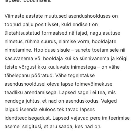
lapsest loobumiseni.
Viimaste aastate muutused asendushoolduses on
toonud palju positiivset, kuid endiselt on
ületähtsustatud formaalsed näitajad, nagu asutuse
nimetus, rühma suurus, elamise vorm, hooldajate
nimetamine. Hoolduse sisule – suhete toetamisele nii
kasuvanema või hooldaja kui ka sünnivanema ja kõigi
teiste võrgustikku kuuluvate inimestega – on vähe
tähelepanu pööratud. Vähe tegeletakse
asendushooldusel oleva lapse toimevõimekuse
teadliku arendamisega. Lapsed sageli ei tea, mis
nendega juhtus, et nad on asenduskodus. Valged
laigud iseenda eluloos tekitavad lapses
identiteedisegadust. Lapsed vajavad pere imiteerimise
asemel selgitusi, et aru saada, kes nad on.