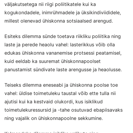
väljakutsetega nii riigi poliitikatele kui ka
kogukondadele, inimrühmadele ja üksikindiviididele,
millest olenevad ühiskonna sotsiaalsed arengud.
Esiteks dilemma sünde toetava riikliku poliitika ning
laste ja perede heaolu vahel: lasterikkus võib olla
edukas ühiskonna vananemise protsessi peatamisel,
kuid eeldab ka suuremat ühiskonnapoolset
panustamist sündivate laste arengusse ja heaolusse.
Teiseks dilemma eneseabi ja ühiskonna poolse toe
vahel: üldise toimetuleku taustal võib ette tulla nii
ajutisi kui ka kestvaid olukordi, kus isiklikud
toimetulekuressursid ja -tahe osutuvad ebapiisavaks
ning vajalik on ühiskonnapoolne sekkumine.