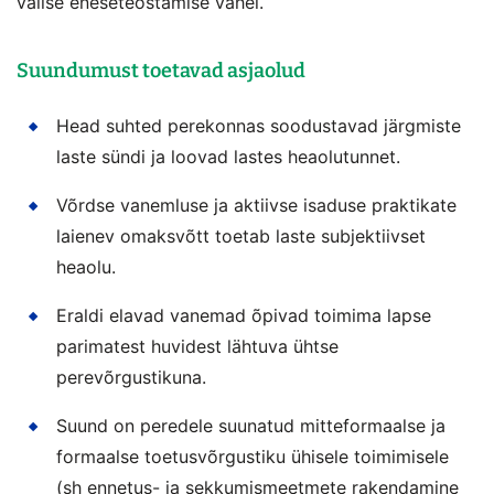
välise eneseteostamise vahel.
Suundumust toetavad asjaolud
Head suhted perekonnas soodustavad järgmiste
laste sündi ja loovad lastes heaolutunnet.
Võrdse vanemluse ja aktiivse isaduse praktikate
laienev omaksvõtt toetab laste subjektiivset
heaolu.
Eraldi elavad vanemad õpivad toimima lapse
parimatest huvidest lähtuva ühtse
perevõrgustikuna.
Suund on peredele suunatud mitteformaalse ja
formaalse toetusvõrgustiku ühisele toimimisele
(sh ennetus- ja sekkumismeetmete rakendamine