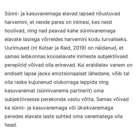
Sünni- ja kasuvanemaga elavad lapsed nõustuvad
harvemini, et nende peres on inimesi, kes neist
hoolivad, ning nad peavad kahe sünnivanemaga
elavate lastega võrreldes harvemini kodu turvaliseks.
Uurimused (nt Kutsar ja Raid, 2019) on näidanud, et
samas leibkonnas kooselavate inimeste subjektiivsed
perepiirid võivad olla erinevad. Kui eraldielav vanem on
endiselt lapse jaoks emotsionaalset lähedane, võib tal
olla raske kujunenud olukorraga leppida ning
kasuvanemat (sünnivanema partnerit) oma
subjektiivsesse perekonda vastu võtta. Samas võivad
ka sünni- ja kasuvanemaga või üksikvanemaga
peredes elavate laste suhted oma vanematega olla
head.