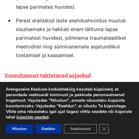
lapse parimates huvides).
Perest eraldatud laste asendushooldus muutub
sisulisemaks ja hakkab enam lähtuma lapse
parimatest huvidest, põhinema traumateadlikel
meetoditel ning sünnivanemate asjatundlikul
toetamisel ja kaasamisel.
Suundumust takistavad asjaolud
Arenguseire Keskuse kodulehekülg kasutab küpsiseid, et
Sünde lükatakse edasi ja sünnitatud laste arv jääb
parandada veebisaidi toimivust ja pakkuda personaalsemat
soovitust madalamaks.
kogemust. Vajutades "Nõustun", annate nõusoleku küpsiste
kasutamiseks. Vajutades "Keeldun", ei nõustu Te küpsistega.
Võite oma nõusoleku igal ajal tagasi võtta seadete või küpsiste
Võrdse vanemluse, sh isade aktiivse rolli ja
lehel
küpsiste seaded
.
vastutuse põhimõtte omaksvõtt ühiskonnas on
Close GDPR Cooki
Nõustun
Keeldun
Seadistused
aeglane.