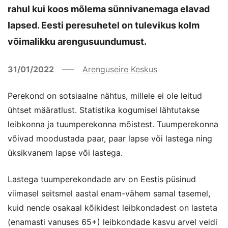
rahul kui koos mõlema sünnivanemaga elavad
lapsed. Eesti peresuhetel on tulevikus kolm
võimalikku arengusuundumust.
31/01/2022
Arenguseire Keskus
Perekond on sotsiaalne nähtus, millele ei ole leitud
ühtset määratlust. Statistika kogumisel lähtutakse
leibkonna ja tuumperekonna mõistest. Tuumperekonna
võivad moodustada paar, paar lapse või lastega ning
üksikvanem lapse või lastega.
Lastega tuumperekondade arv on Eestis püsinud
viimasel seitsmel aastal enam-vähem samal tasemel,
kuid nende osakaal kõikidest leibkondadest on lasteta
(enamasti vanuses 65+) leibkondade kasvu arvel veidi