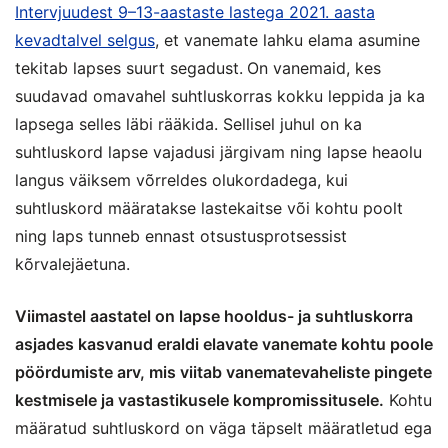
Intervjuudest 9–13-aastaste lastega 2021. aasta
kevadtalvel selgus
, et vanemate lahku elama asumine
tekitab lapses suurt segadust.
On vanemaid, kes
suudavad omavahel suhtluskorras kokku leppida ja ka
lapsega selles läbi rääkida. Sellisel juhul on ka
suhtluskord lapse vajadusi järgivam ning lapse heaolu
langus väiksem võrreldes olukordadega, kui
suhtluskord määratakse lastekaitse või kohtu poolt
ning laps tunneb ennast otsustusprotsessist
kõrvalejäetuna.
Viimastel aastatel on lapse hooldus- ja suhtluskorra
asjades kasvanud eraldi elavate vanemate kohtu poole
pöördumiste arv, mis viitab vanematevaheliste pingete
kestmisele ja vastastikusele kompromissitusele.
Kohtu
määratud suhtluskord on väga täpselt määratletud ega