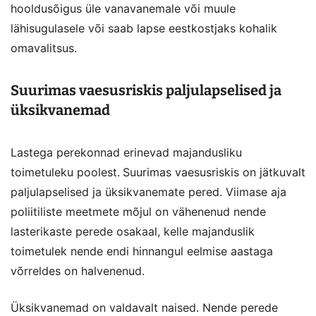
hooldusõigus üle vanavanemale või muule
lähisugulasele või saab lapse eestkostjaks kohalik
omavalitsus.
Suurimas vaesusriskis paljulapselised ja
üksikvanemad
Lastega perekonnad erinevad majandusliku
toimetuleku poolest.
Suurimas vaesusriskis on jätkuvalt
paljulapselised ja üksikvanemate pered. Viimase aja
poliitiliste meetmete mõjul on vähenenud nende
lasterikaste perede osakaal, kelle majanduslik
toimetulek nende endi hinnangul eelmise aastaga
võrreldes on halvenenud.
Üksikvanemad on valdavalt naised. Nende perede