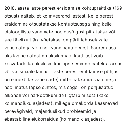
2018. aasta laste perest eraldamise kohtupraktika (169
otsust) näitab, et kolmveerand lastest, kelle perest
eraldamine otsustatakse kohtuotsusega ning kelle
bioloogiliste vanemate hooldusõigust piiratakse või
see täielikult ära võetakse, on pärit lahuselavate
vanematega või üksikvanemaga perest. Suurem osa
üksikvanematest on üksikemad, kuid last võib
kasvatada ka üksikisa, kui lapse ema on näiteks surnud
või välismaale läinud. Laste perest eraldamise põhjus
on ennekõike vanema(te) mitte hakkama saamine ja
hoolimatus lapse suhtes, mis sageli on põhjustatud
alkoholi või narkootikumide liigtarbimisest (kaks
kolmandikku asjadest), millega omakorda kaasnevad
perevägivald, majanduslikud probleemid ja
ebastabiilne elukorraldus (kolmandik asjadest).