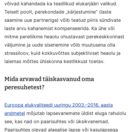
võivad kahandada ka teadlikud elukarjääri valikud.
Teiselt poolt, perekondade „kärjestumine“ (laste
saamine uue partneriga) võib teatud piiris sündivate
laste arvu kahanemist kompenseerida. Ka ühe või
mitme pereliikme heaolu ohustavast perekeskkonnast
väljumine ja uude sisenemine võib muutusena olla
stressiloov, kuid kokkuvõttes subjektiivset heaolu ja
laiemas mõttes ühiskonna kestlikkust toetav.
Mida arvavad täiskasvanud oma
peresuhetest?
Euroopa elukvaliteedi uuringu 2003.–2016. aasta
andmetel
mõjutab lapsevanemate üldist eluga rahulolu
see, kas nad on paarisuhtes või üksikvanemad.
Paarisuhtes olevad alaealise lapse või kasulapsega