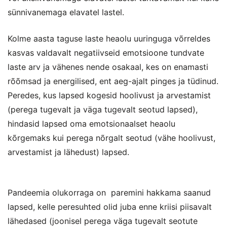
sünnivanemaga elavatel lastel.
Kolme aasta taguse laste heaolu uuringuga võrreldes
kasvas valdavalt negatiivseid emotsioone tundvate
laste arv ja vähenes nende osakaal, kes on enamasti
rõõmsad ja energilised, ent aeg-ajalt pinges ja tüdinud.
Peredes, kus lapsed kogesid hoolivust ja arvestamist
(perega tugevalt ja väga tugevalt seotud lapsed),
hindasid lapsed oma emotsionaalset heaolu
kõrgemaks kui perega nõrgalt seotud (vähe hoolivust,
arvestamist ja lähedust) lapsed.
Pandeemia olukorraga on paremini hakkama saanud
lapsed, kelle peresuhted olid juba enne kriisi piisavalt
lähedased (joonisel perega väga tugevalt seotute