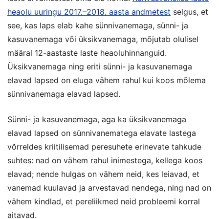
heaolu uuringu 2017.–2018. aasta andmetest
selgus, et
see, kas laps elab kahe sünnivanemaga, sünni- ja
kasuvanemaga või üksikvanemaga, mõjutab olulisel
määral 12-aastaste laste heaoluhinnanguid.
Üksikvanemaga ning eriti sünni- ja kasuvanemaga
elavad lapsed on eluga vähem rahul kui koos mõlema
sünnivanemaga elavad lapsed.
Sünni- ja kasuvanemaga, aga ka üksikvanemaga
elavad lapsed on sünnivanematega elavate lastega
võrreldes kriitilisemad peresuhete erinevate tahkude
suhtes: nad on vähem rahul inimestega, kellega koos
elavad; nende hulgas on vähem neid, kes leiavad, et
vanemad kuulavad ja arvestavad nendega, ning nad on
vähem kindlad, et pereliikmed neid probleemi korral
aitavad.