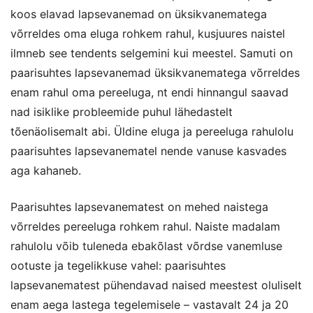
koos elavad lapsevanemad on üksikvanematega
võrreldes oma eluga rohkem rahul, kusjuures naistel
ilmneb see tendents selgemini kui meestel. Samuti on
paarisuhtes lapsevanemad üksikvanematega võrreldes
enam rahul oma pereeluga, nt endi hinnangul saavad
nad isiklike probleemide puhul lähedastelt
tõenäolisemalt abi. Üldine eluga ja pereeluga rahulolu
paarisuhtes lapsevanematel nende vanuse kasvades
aga kahaneb.
Paarisuhtes lapsevanematest on mehed naistega
võrreldes pereeluga rohkem rahul. Naiste madalam
rahulolu võib tuleneda ebakõlast võrdse vanemluse
ootuste ja tegelikkuse vahel: paarisuhtes
lapsevanematest pühendavad naised meestest oluliselt
enam aega lastega tegelemisele – vastavalt 24 ja 20