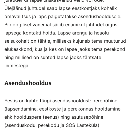
juhtudel ka lapse täiskasvanud vend või õde.
Ülejäänud juhtudel saab lapse eestkostjaks kohalik
omavalitsus ja laps paigutatakse asendushooldusele.
Bioloogilisel vanemal säilib enamikul juhtudel õigus
lapsega kontakti hoida. Lapse arengu ja heaolu
seisukohalt on tähtis, milliseks kujuneb tema muutunud
elukeskkond, kus ja kes on lapse jaoks tema perekond
ning millised on suhted lapse jaoks tähtsate
inimestega.
Asendushooldus
Eestis on kahte tüüpi asendushooldust: perepõhine
(lapsendamine, eestkoste ja perekonnas hooldamine
ehk hoolduspere teenus) ning asutusepõhine
(asenduskodu, perekodu ja SOS Lasteküla).