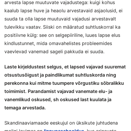
arvesta lapse muutuvate vajadustega: kuigi kohus
kaalub lapse huve ja heaolu arvestavaid asjaolusid, ei
suuda ta olla lapse muutuvaid vajadusi arvestavalt
tulevikku vaatav. Siiski on määratud suhtluskorral ka
positiivne külg: see on selgepiiriline, luues lapse elus
kindlustunnet, mida omavahelistes probleemides
vaevlevad vanemad sageli pakkuda ei suuda.
Laste kirjeldustest selgus, et lapsed vajavad suuremat
otsustusõigust ja paindlikumat suhtluskorda ning
perekonna kui mitme tuumpere võrgustiku sõbralikku
toimimist. Parandamist vajavad vanemate elu- ja
vanemlikud oskused, sh oskused last kuulata ja
temaga arvestada.
Skandinaaviamaade eeskujul on üksikute juhtudena