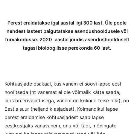
Perest eraldatakse igal aastal ligi 300 last. Üle poole
nendest lastest paigutatakse asendushooldusele või
turvakodusse. 2020. aastal jõudis asendushoolduselt
tagasi bioloogilisse perekonda 60 last.
Kohtuasjade osakaal, kus vanem ei soovi lapse eest
hoolitseda (nt vanemat ei ole võimalik kätte saada,
laps on erivajadusega, vanem on kolinud teise riiki), on
Eestis suur (neljandik asjadest). Kolmandikul lapse
perest eraldamise kohtuasjadest saab lapse
eestkostjaks vanavanem, onu või tädi, mõningatel