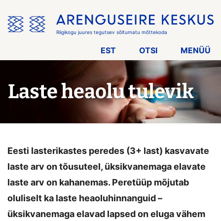
Jäta
menüü
vahele
Riigikogu juures tegutsev sõltumatu mõttekoda
EST
OTSI
MENÜÜ
Laste heaolu tulevik
Eesti lasterikastes peredes (3+ last) kasvavate
laste arv on tõusuteel, üksikvanemaga elavate
laste arv on kahanemas. Peretüüp mõjutab
oluliselt ka laste heaoluhinnanguid –
üksikvanemaga elavad lapsed on eluga vähem