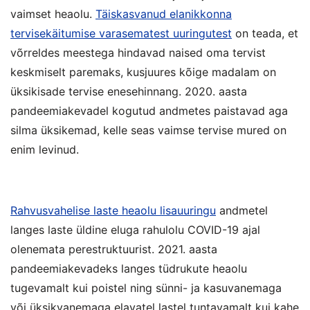
vaimset heaolu.
Täiskasvanud elanikkonna
tervisekäitumise varasematest uuringutest
on teada, et
võrreldes meestega hindavad naised oma tervist
keskmiselt paremaks, kusjuures kõige madalam on
üksikisade tervise enesehinnang. 2020. aasta
pandeemiakevadel kogutud andmetes paistavad aga
silma üksikemad, kelle seas vaimse tervise mured on
enim levinud.
Rahvusvahelise laste heaolu lisauuringu
andmetel
langes laste üldine eluga rahulolu COVID-19 ajal
olenemata perestruktuurist. 2021. aasta
pandeemiakevadeks langes tüdrukute heaolu
tugevamalt kui poistel ning sünni- ja kasuvanemaga
või üksikvanemaga elavatel lastel tuntavamalt kui kahe