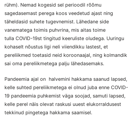
rühm). Nemad kogesid sel perioodil rõõmu
sagedasemast perega koos veedetud ajast ning
täheldasid suhete tugevnemist. Lähedane side
vanematega toimis puhvrina, mis aitas toime
tulla COVID-19st tingitud keeruliste oludega. Uuringu
kohaselt nõustus ligi neli viiendikku lastest, et
pereliikmed toetasid neid koroonaajal, ning kolmandik
sai oma pereliikmetega palju lähedasemaks.
Pandeemia ajal on halvemini hakkama saanud lapsed,
kelle suhted pereliikmetega ei olnud juba enne COVID-
19 pandeemia puhkemist väga soojad, samuti lapsed,
kelle perel näis olevat raskusi uuest elukorraldusest
tekkinud pingetega hakkama saamisel.