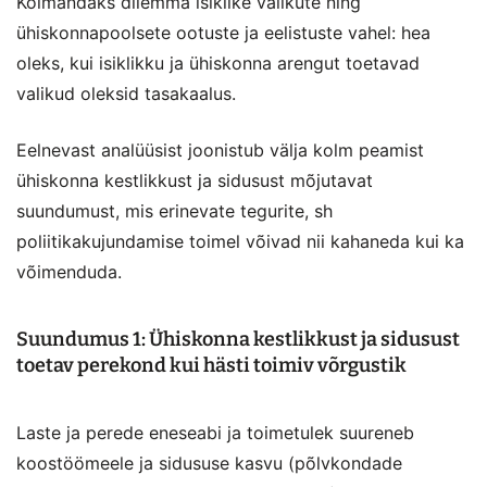
Kolmandaks dilemma isiklike valikute ning
ühiskonnapoolsete ootuste ja eelistuste vahel: hea
oleks, kui isiklikku ja ühiskonna arengut toetavad
valikud oleksid tasakaalus.
Eelnevast analüüsist joonistub välja kolm peamist
ühiskonna kestlikkust ja sidusust mõjutavat
suundumust, mis erinevate tegurite, sh
poliitikakujundamise toimel võivad nii kahaneda kui ka
võimenduda.
Suundumus 1: Ühiskonna kestlikkust ja sidusust
toetav perekond kui hästi toimiv võrgustik
Laste ja perede eneseabi ja toimetulek suureneb
koostöömeele ja sidususe kasvu (põlvkondade