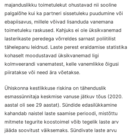
majanduslikku toimetulekut ohustavad nii sooline
palgalõhe kui ka partneri sissetuleku puudumine või
ebapiisavus, millele võivad lisanduda vanemana
toimetuleku raskused. Kahjuks ei ole üksikvanemad
lasterikaste peredega võrreldes sarnast poliitilist
tähelepanu leidnud. Laste perest eraldamise statistika
kohaselt moodustavad üksikvanemad ligi
kolmveerandi vanematest, kelle vanemlikke õigusi
piiratakse või need ära võetakse.
Ühiskonna kestlikkuse riskina on tähenduslik
esmassünnitaja keskmise vanuse jätkuv tõus (2020.
aastal oli see 29 aastat). Sündide edasilükkamine
kahandab naistel laste saamise perioodi, mistõttu
mitmete tegurite koostoimel võib tegelik laste arv
jääda soovitust väiksemaks. Sündivate laste arvu