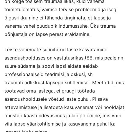
on kõige tõsisem traumaallikas, kuid vanema
toimetulematus, vaimse tervise probleemid ja isegi
õigusrikkumine ei tähenda tingimata, et lapse ja
vanema vahel puudub kiindumussuhe. Üks trauma
põhjustaja on lapse perest eraldamine.
Teiste vanemate sünnitatud laste kasvatamine
asendushoolduses on vastutusrikas töö, mis peale nn
suure südame ja soovi lapsi aidata eeldab
professionaalseid teadmisi ja oskusi, sh
traumateadlikkust lapsega suhtlemisel. Meetodid, mis
töötavad oma lastega, ei pruugi töötada
asendushooldusele võetud laste puhul. Piisava
ettevalmistuse ja lisatoeta kasuvanemat või hooldajat
ohustab kaastundeväsimus ja läbipõlemine, mis võib
viia lapse väärkohtlemise ja kasuvanema puhul ka