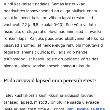
tundi keskmiselt nädalas. Samas lasterikkad
paarisuhtes lapsevanemad on eluga oluliselt enam
rahul kui need, kellel on vähem lapsi (keskmised
vastavalt 7,2 ja 6,8 skaalal 0–10). See võib viidata
asjaolule, et eluga rahulolevamad inimesed saavadki
rohkem lapsi. Kahjuks puuduvad üksikvanemate kohta
piisavad andmed, et nende eluga rahulolu mõjutavaid
tegureid lähemalt uurida; küll aga võib nende
psühholoogilist heaolu teiste gruppidega võrreldes
hinnata vaimse tervise enesehinnangute kaudu.
Mida arvavad lapsed oma peresuhetest?
Tulevikuühiskonna kestlikkust ja sidusust loovad
tänased lapsed, mistõttu on oluline saada ülevaade
laste arvamustest oma elu kohta.
Rahvusvahelise laste