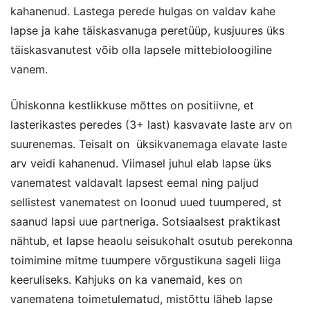
kahanenud. Lastega perede hulgas on valdav kahe
lapse ja kahe täiskasvanuga peretüüp, kusjuures üks
täiskasvanutest võib olla lapsele mittebioloogiline
vanem.
Ühiskonna kestlikkuse mõttes on positiivne, et
lasterikastes peredes (3+ last) kasvavate laste arv on
suurenemas. Teisalt on üksikvanemaga elavate laste
arv veidi kahanenud. Viimasel juhul elab lapse üks
vanematest valdavalt lapsest eemal ning paljud
sellistest vanematest on loonud uued tuumpered, st
saanud lapsi uue partneriga. Sotsiaalsest praktikast
nähtub, et lapse heaolu seisukohalt osutub perekonna
toimimine mitme tuumpere võrgustikuna sageli liiga
keeruliseks. Kahjuks on ka vanemaid, kes on
vanematena toimetulematud, mistõttu läheb lapse