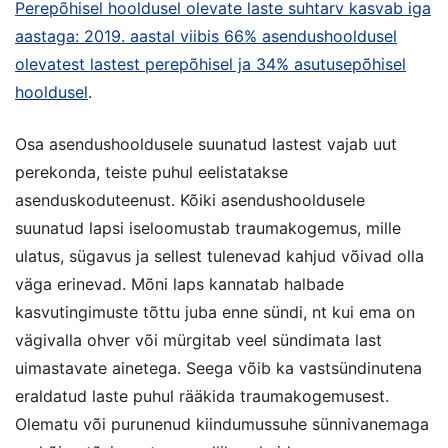
Perepõhisel hooldusel olevate laste suhtarv kasvab iga
aastaga: 2019. aastal viibis 66% asendushooldusel
olevatest lastest perepõhisel ja 34% asutusepõhisel
hooldusel
.
Osa asendushooldusele suunatud lastest vajab uut
perekonda, teiste puhul eelistatakse
asenduskoduteenust. Kõiki asendushooldusele
suunatud lapsi iseloomustab traumakogemus, mille
ulatus, sügavus ja sellest tulenevad kahjud võivad olla
väga erinevad. Mõni laps kannatab halbade
kasvutingimuste tõttu juba enne sündi, nt kui ema on
vägivalla ohver või mürgitab veel sündimata last
uimastavate ainetega. Seega võib ka vastsündinutena
eraldatud laste puhul rääkida traumakogemusest.
Olematu või purunenud kiindumussuhe sünnivanemaga