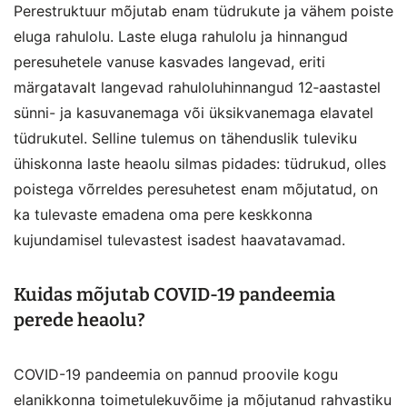
Perestruktuur mõjutab enam tüdrukute ja vähem poiste
eluga rahulolu. Laste eluga rahulolu ja hinnangud
peresuhetele vanuse kasvades langevad, eriti
märgatavalt langevad rahuloluhinnangud 12‑aastastel
sünni- ja kasuvanemaga või üksikvanemaga elavatel
tüdrukutel. Selline tulemus on tähenduslik tuleviku
ühiskonna laste heaolu silmas pidades: tüdrukud, olles
poistega võrreldes peresuhetest enam mõjutatud, on
ka tulevaste emadena oma pere keskkonna
kujundamisel tulevastest isadest haavatavamad.
Kuidas mõjutab COVID-19 pandeemia
perede heaolu?
COVID-19 pandeemia on pannud proovile kogu
elanikkonna toimetulekuvõime ja mõjutanud rahvastiku