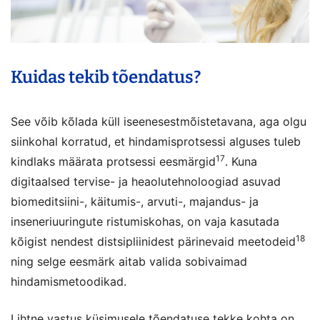
Kuidas tekib tõendatus?
See võib kõlada küll iseenesestmõistetavana, aga olgu
siinkohal korratud, et hindamisprotsessi alguses tuleb
17
kindlaks määrata protsessi eesmärgid
. Kuna
digitaalsed tervise- ja heaolutehnoloogiad asuvad
biomeditsiini-, käitumis-, arvuti-, majandus- ja
inseneriuuringute ristumiskohas, on vaja kasutada
18
kõigist nendest distsipliinidest pärinevaid meetodeid
ning selge eesmärk aitab valida sobivaimad
hindamismetoodikad.
Lihtne vastus küsimusele tõendatuse tekke kohta on