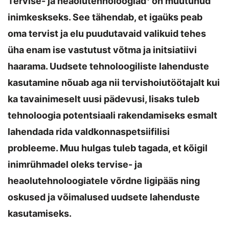
Tervise- ja heaolutehnoloogiad
on muutunud
inimkeskseks. See tähendab, et igaüks peab
oma tervist ja elu puudutavaid valikuid tehes
üha enam ise vastutust võtma ja initsiatiivi
haarama. Uudsete tehnoloogiliste lahenduste
kasutamine nõuab aga nii tervishoiutöötajalt kui
ka tavainimeselt uusi pädevusi, lisaks tuleb
tehnoloogia potentsiaali rakendamiseks esmalt
lahendada rida valdkonnaspetsiifilisi
probleeme. Muu hulgas tuleb tagada, et kõigil
inimrühmadel oleks tervise- ja
heaolutehnoloogiatele võrdne ligipääs ning
oskused ja võimalused uudsete lahenduste
kasutamiseks.