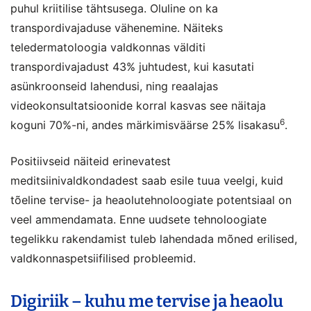
puhul kriitilise tähtsusega. Oluline on ka
transpordivajaduse vähenemine. Näiteks
teledermatoloogia valdkonnas välditi
transpordivajadust 43% juhtudest, kui kasutati
asünkroonseid lahendusi, ning reaalajas
videokonsultatsioonide korral kasvas see näitaja
6
koguni 70%-ni, andes märkimisväärse 25% lisakasu
.
Positiivseid näiteid erinevatest
meditsiinivaldkondadest saab esile tuua veelgi, kuid
tõeline tervise- ja heaolutehnoloogiate potentsiaal on
veel ammendamata. Enne uudsete tehnoloogiate
tegelikku rakendamist tuleb lahendada mõned erilised,
valdkonnaspetsiifilised probleemid.
Digiriik – kuhu me tervise ja heaolu