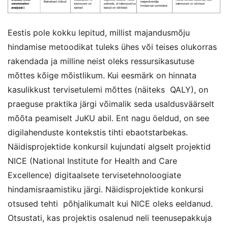
Eestis pole kokku lepitud, millist majandusmõju
hindamise metoodikat tuleks ühes või teises olukorras
rakendada ja milline neist oleks ressursikasutuse
mõttes kõige mõistlikum. Kui eesmärk on hinnata
kasulikkust tervisetulemi mõttes (näiteks QALY), on
praeguse praktika järgi võimalik seda usaldusväärselt
mõõta peamiselt JuKU abil. Ent nagu öeldud, on see
digilahenduste kontekstis tihti ebaotstarbekas.
Näidisprojektide konkursil kujundati algselt projektid
NICE (National Institute for Health and Care
Excellence) digitaalsete tervisetehnoloogiate
hindamisraamistiku järgi. Näidisprojektide konkursi
otsused tehti põhjalikumalt kui NICE oleks eeldanud.
Otsustati, kas projektis osalenud neli teenusepakkuja