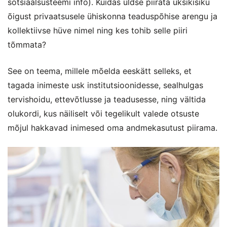
sotsiaalsüsteemi info). Kuidas üldse piirata üksikisiku
õigust privaatsusele ühiskonna teaduspõhise arengu ja
kollektiivse hüve nimel ning kes tohib selle piiri
tõmmata?
See on teema, millele mõelda eeskätt selleks, et
tagada inimeste usk institutsioonidesse, sealhulgas
tervishoidu, ettevõtlusse ja teadusesse, ning vältida
olukordi, kus näiliselt või tegelikult valede otsuste
mõjul hakkavad inimesed oma andmekasutust piirama.