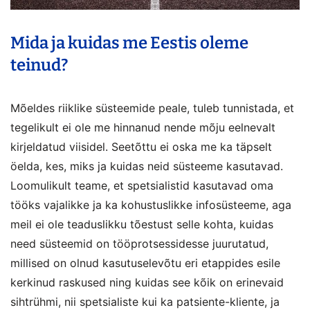
Mida ja kuidas me Eestis oleme
teinud?
Mõeldes riiklike süsteemide peale, tuleb tunnistada, et
tegelikult ei ole me hinnanud nende mõju eelnevalt
kirjeldatud viisidel. Seetõttu ei oska me ka täpselt
öelda, kes, miks ja kuidas neid süsteeme kasutavad.
Loomulikult teame, et spetsialistid kasutavad oma
tööks vajalikke ja ka kohustuslikke infosüsteeme, aga
meil ei ole teaduslikku tõestust selle kohta, kuidas
need süsteemid on tööprotsessidesse juurutatud,
millised on olnud kasutuselevõtu eri etappides esile
kerkinud raskused ning kuidas see kõik on erinevaid
sihtrühmi, nii spetsialiste kui ka patsiente-kliente, ja