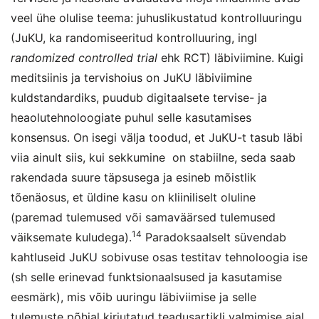
veel ühe olulise teema: juhuslikustatud kontrolluuringu
(JuKU, ka randomiseeritud kontrolluuring, ingl
randomized controlled trial
ehk RCT) läbiviimine. Kuigi
meditsiinis ja tervishoius on JuKU läbiviimine
kuldstandardiks, puudub digitaalsete tervise- ja
heaolutehnoloogiate puhul selle kasutamises
konsensus. On isegi välja toodud, et JuKU-t tasub läbi
viia ainult siis, kui sekkumine on stabiilne, seda saab
rakendada suure täpsusega ja esineb mõistlik
tõenäosus, et üldine kasu on kliiniliselt oluline
(paremad tulemused või samaväärsed tulemused
14
väiksemate kuludega).
Paradoksaalselt süvendab
kahtluseid JuKU sobivuse osas testitav tehnoloogia ise
(sh selle erinevad funktsionaalsused ja kasutamise
eesmärk), mis võib uuringu läbiviimise ja selle
tulemuste põhjal kirjutatud teadusartikli valmimise ajal