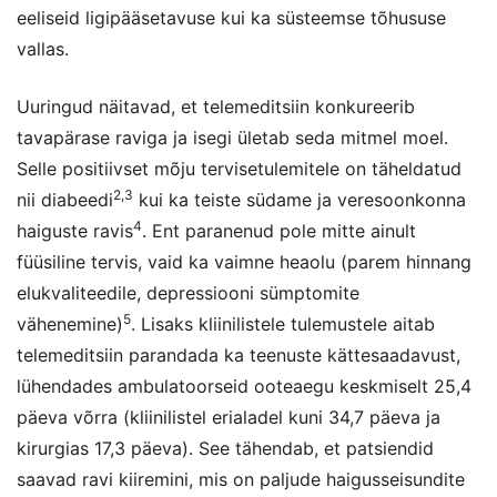
eeliseid ligipääsetavuse kui ka süsteemse tõhususe
vallas.
Uuringud näitavad, et telemeditsiin konkureerib
tavapärase raviga ja isegi ületab seda mitmel moel.
Selle positiivset mõju tervisetulemitele on täheldatud
2,3
nii diabeedi
kui ka teiste südame ja veresoonkonna
4
haiguste ravis
. Ent paranenud pole mitte ainult
füüsiline tervis, vaid ka vaimne heaolu (parem hinnang
elukvaliteedile, depressiooni sümptomite
5
vähenemine)
. Lisaks kliinilistele tulemustele aitab
telemeditsiin parandada ka teenuste kättesaadavust,
lühendades ambulatoorseid ooteaegu keskmiselt 25,4
päeva võrra (kliinilistel erialadel kuni 34,7 päeva ja
kirurgias 17,3 päeva). See tähendab, et patsiendid
saavad ravi kiiremini, mis on paljude haigusseisundite