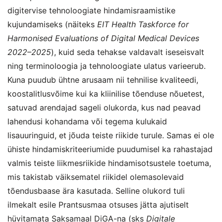
digitervise tehnoloogiate hindamisraamistike
kujundamiseks (näiteks
EIT Health Taskforce for
Harmonised Evaluations of Digital Medical Devices
2022–2025
), kuid seda tehakse valdavalt iseseisvalt
ning terminoloogia ja tehnoloogiate ulatus varieerub.
Kuna puudub ühtne arusaam nii tehnilise kvaliteedi,
koostalitlusvõime kui ka kliinilise tõenduse nõuetest,
satuvad arendajad sageli olukorda, kus nad peavad
lahendusi kohandama või tegema kulukaid
lisauuringuid, et jõuda teiste riikide turule. Samas ei ole
ühiste hindamiskriteeriumide puudumisel ka rahastajad
valmis teiste liikmesriikide hindamisotsustele toetuma,
mis takistab väiksematel riikidel olemasolevaid
tõendusbaase ära kasutada. Selline olukord tuli
ilmekalt esile Prantsusmaa otsuses jätta ajutiselt
hüvitamata Saksamaal DiGA-na (sks
Digitale