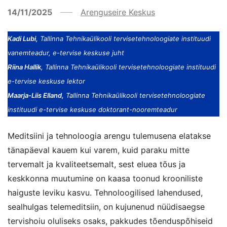
14/11/2025
Arenguseire Keskus
Kadi Lubi,
Tallinna Tehnikaülikooli tervisetehnoloogiate instituudi
vanemteadur, e-tervise keskuse juht
Riina Hallik
, Tallinna Tehnikaülikooli tervisetehnoloogiate instituudi
e-tervise keskuse lektor
Maarja-Liis Elland,
Tallinna Tehnikaülikooli tervisetehnoloogiate
instituudi e-tervise keskuse doktorant-nooremteadur
Meditsiini ja tehnoloogia arengu tulemusena elatakse
tänapäeval kauem kui varem, kuid paraku mitte
tervemalt ja kvaliteetsemalt, sest eluea tõus ja
keskkonna muutumine on kaasa toonud krooniliste
haiguste leviku kasvu. Tehnoloogilised lahendused,
sealhulgas telemeditsiin, on kujunenud nüüdisaegse
tervishoiu oluliseks osaks, pakkudes tõenduspõhiseid