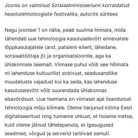
Joonis on valminud Sotsiaalministeeriumi korraldatud
heaolutehnoloogiate festivaliks, autorite süntees
Nagu joonisel 1 on näha, peab suutma hinnata, mida
tähendab uue tehnoloogia kasutuselevõtt erinevatele
lõppkasutajatele (arst, patsient-klient, lähedane,
sotsiaaltöötaja jt) ja organisatsioonile, aga ka
ühiskonnale laiemalt. Viimase puhul võib see hõlmata
nii lahenduse kultuurilist sobivust, seadusandlike
muudatuste vajadust kui ka seda, kas lahenduse
kasutuselevõtt võib suurendada ühiskonnas
ebavõrdsust. Uue teemana on viimasel ajal lisandunud
tehnoloogia mõju kliimale. Oleme harjunud kiitma Eesti
digitaliseeritust ning tunneme uhkust, et hoiame metsa,
kuid oleme jätnud tähelepanuta, et igasugused
seadmed, võrgud ja serverid tarbivad samuti