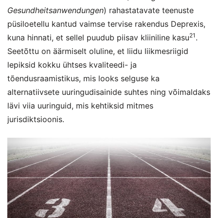
Gesundheitsanwendungen
) rahastatavate teenuste
püsiloetellu kantud vaimse tervise rakendus Deprexis,
21
kuna hinnati, et sellel puudub piisav kliiniline kasu
.
Seetõttu on äärmiselt oluline, et liidu liikmesriigid
lepiksid kokku ühtses kvaliteedi- ja
tõendusraamistikus, mis looks selguse ka
alternatiivsete uuringudisainide suhtes ning võimaldaks
lävi viia uuringuid, mis kehtiksid mitmes
jurisdiktsioonis.