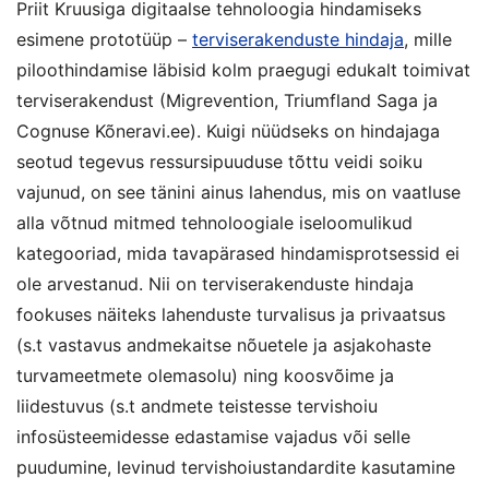
Priit Kruusiga digitaalse tehnoloogia hindamiseks
esimene prototüüp –
terviserakenduste hindaja
, mille
piloothindamise läbisid kolm praegugi edukalt toimivat
terviserakendust (Migrevention, Triumfland Saga ja
Cognuse Kõneravi.ee). Kuigi nüüdseks on hindajaga
seotud tegevus ressursipuuduse tõttu veidi soiku
vajunud, on see tänini ainus lahendus, mis on vaatluse
alla võtnud mitmed tehnoloogiale iseloomulikud
kategooriad, mida tavapärased hindamisprotsessid ei
ole arvestanud. Nii on terviserakenduste hindaja
fookuses näiteks lahenduste turvalisus ja privaatsus
(s.t vastavus andmekaitse nõuetele ja asjakohaste
turvameetmete olemasolu) ning koosvõime ja
liidestuvus (s.t andmete teistesse tervishoiu
infosüsteemidesse edastamise vajadus või selle
puudumine, levinud tervishoiustandardite kasutamine