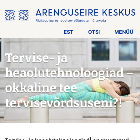
Jäta
menüü
vahele
Riigikogu juures tegutsev sõltumatu mõttekoda
EST
OTSI
MENÜÜ
Tervise- ja
heaolutehnoloogiad –
okkaline tee
tervisevõrdsuseni?!
1