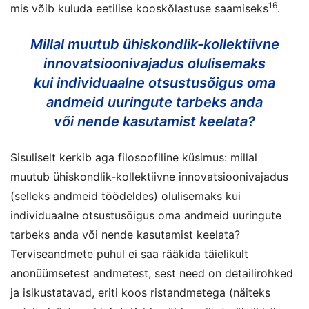
16
mis võib kuluda eetilise kooskõlastuse saamiseks
.
Millal muutub ühiskondlik-kollektiivne
innovatsioonivajadus olulisemaks
kui individuaalne otsustusõigus oma
andmeid uuringute tarbeks anda
või nende kasutamist keelata?
Sisuliselt kerkib aga filosoofiline küsimus: millal
muutub ühiskondlik-kollektiivne innovatsioonivajadus
(selleks andmeid töödeldes) olulisemaks kui
individuaalne otsustusõigus oma andmeid uuringute
tarbeks anda või nende kasutamist keelata?
Terviseandmete puhul ei saa rääkida täielikult
anonüümsetest andmetest, sest need on detailirohked
ja isikustatavad, eriti koos ristandmetega (näiteks