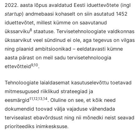
2022. aasta lõpus avaldatud Eesti iduettevõtete (ingl
startup
) andmebaasi kohaselt on siin asutatud 1452
iduettevõtet, millest kümme on saavutanud
8
ükssarviku
staatuse. Tervisetehnoloogiate valdkonnas
ükssarvikut veel sündinud ei ole, aga tegevus on vilgas
ning plaanid ambitsioonikad – eeldatavasti kümne
aasta pärast on meil sadu tervisetehnoloogia
9,10
ettevõtteid
.
Tehnoloogiate laialdasemat kasutuselevõttu toetavad
mitmesugused riiklikud strateegiad ja
11,12,13,14
eesmärgid
. Oluline on see, et kõik need
dokumendid toovad välja vajaduse vähendada
tervisealast ebavõrdsust ning nii mõnedki neist seavad
prioriteediks inimkesksuse.