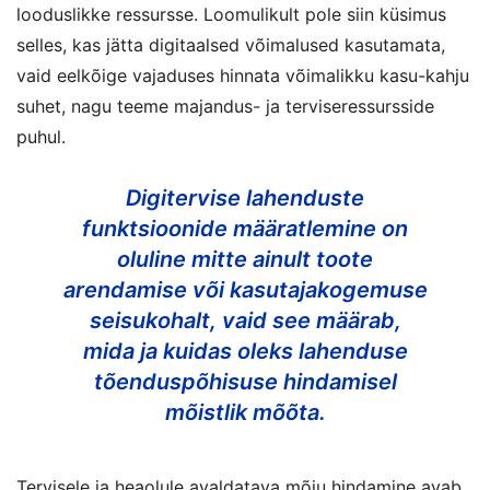
looduslikke ressursse. Loomulikult pole siin küsimus
selles, kas jätta digitaalsed võimalused kasutamata,
vaid eelkõige vajaduses hinnata võimalikku kasu-kahju
suhet, nagu teeme majandus- ja terviseressursside
puhul.
Digitervise lahenduste
funktsioonide määratlemine on
oluline mitte ainult toote
arendamise või kasutajakogemuse
seisukohalt, vaid see määrab,
mida ja kuidas oleks lahenduse
tõenduspõhisuse hindamisel
mõistlik mõõta.
Tervisele ja heaolule avaldatava mõju hindamine avab