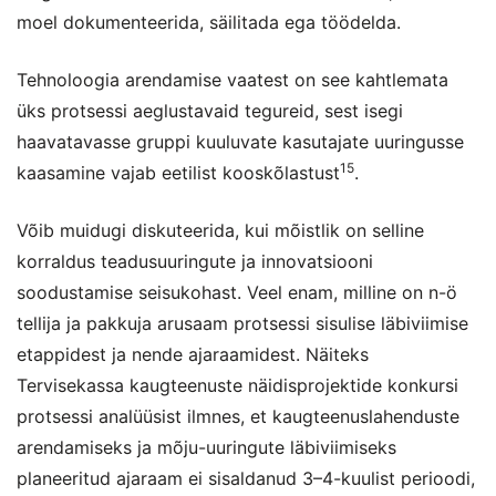
moel dokumenteerida, säilitada ega töödelda.
Tehnoloogia arendamise vaatest on see kahtlemata
üks protsessi aeglustavaid tegureid, sest isegi
haavatavasse gruppi kuuluvate kasutajate uuringusse
15
kaasamine vajab eetilist kooskõlastust
.
Võib muidugi diskuteerida, kui mõistlik on selline
korraldus teadusuuringute ja innovatsiooni
soodustamise seisukohast. Veel enam, milline on n-ö
tellija ja pakkuja arusaam protsessi sisulise läbiviimise
etappidest ja nende ajaraamidest. Näiteks
Tervisekassa kaugteenuste näidisprojektide konkursi
protsessi analüüsist ilmnes, et kaugteenuslahenduste
arendamiseks ja mõju-uuringute läbiviimiseks
planeeritud ajaraam ei sisaldanud 3–4-kuulist perioodi,