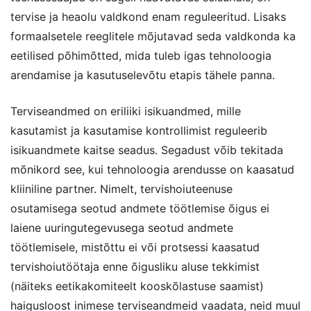
tervise ja heaolu valdkond enam reguleeritud. Lisaks
formaalsetele reeglitele mõjutavad seda valdkonda ka
eetilised põhimõtted, mida tuleb igas tehnoloogia
arendamise ja kasutuselevõtu etapis tähele panna.
Terviseandmed on eriliiki isikuandmed, mille
kasutamist ja kasutamise kontrollimist reguleerib
isikuandmete kaitse seadus. Segadust võib tekitada
mõnikord see, kui tehnoloogia arendusse on kaasatud
kliiniline partner. Nimelt, tervishoiuteenuse
osutamisega seotud andmete töötlemise õigus ei
laiene uuringutegevusega seotud andmete
töötlemisele, mistõttu ei või protsessi kaasatud
tervishoiutöötaja enne õigusliku aluse tekkimist
(näiteks eetikakomiteelt kooskõlastuse saamist)
haigusloost inimese terviseandmeid vaadata, neid muul