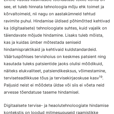
see, et tuleb hinnata tehnoloogia mõju ehk toimet ja
kõrvaltoimeid, nii nagu on aastakümneid tehtud
ravimite puhul. Hindamise üldised põhimõtted kehtivad
ka (digitaalsete) tehnoloogiate suhtes, kuid vajalik on
täiendavate mõjude hindamine. Lisaks tuleb mõista,
kas ja kuidas ümber mõtestada seniseid
hindamispraktikaid ja kehtivaid kuldstandardeid.
Väärtuspõhises tervishoius on keskmes patsient ning
kasutada tuleks patsientide jaoks olulisi mõõdikuid,
näiteks elukvaliteet, patsiendikesksus, võimestamine,
19
terviseteadlikkuse tõus ja tervisekirjaoskuse kasv
.
Paljusid neist ei mõõdeta üldse või siis ei võeta neid
arvesse tõendatuse taseme hindamisel.
Digitaalsete tervise- ja heaolutehnoloogiate hindamise
kontekstis on loodud mitmesuguseid raamistikke