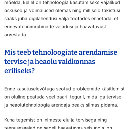
mõelda, kellel on tehnoloogia kasutamiseks vajalikud
oskused ja võimalused olemas ning milliseid takistusi
saaks juba digilahendusi välja töötades ennetada, et
erinevate inimrühmade vajadusi ja haavatavust
arvestada.
Mis teeb tehnoloogiate arendamise
tervise ja heaolu valdkonnas
eriliseks?
Enne kasutuselevõtuga seotud probleemide käsitlemist
on oluline peatuda veel paaril teguril, mida iga tervise-
ja heaolutehnoloogia arendaja peaks silmas pidama.
Kuna tegemist on inimeste elu ja tervisega ning
teenusesaajad on sageli haavatavas seisundis, on