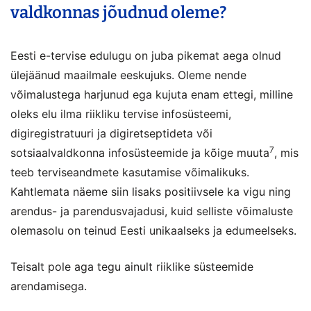
valdkonnas jõudnud oleme?
Eesti e-tervise edulugu on juba pikemat aega olnud
ülejäänud maailmale eeskujuks. Oleme nende
võimalustega harjunud ega kujuta enam ettegi, milline
oleks elu ilma riikliku tervise infosüsteemi,
digiregistratuuri ja digiretseptideta või
7
sotsiaalvaldkonna infosüsteemide ja kõige muuta
, mis
teeb terviseandmete kasutamise võimalikuks.
Kahtlemata näeme siin lisaks positiivsele ka vigu ning
arendus- ja parendusvajadusi, kuid selliste võimaluste
olemasolu on teinud Eesti unikaalseks ja edumeelseks.
Teisalt pole aga tegu ainult riiklike süsteemide
arendamisega.