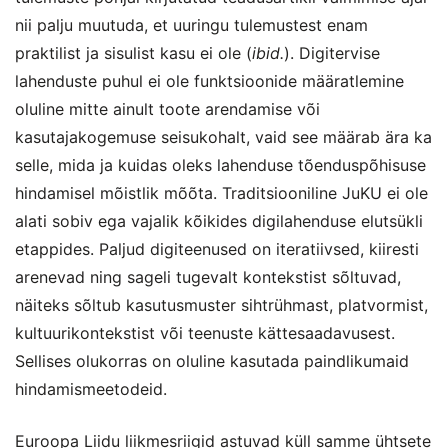
nii palju muutuda, et uuringu tulemustest enam
praktilist ja sisulist kasu ei ole (
ibid.
). Digitervise
lahenduste puhul ei ole funktsioonide määratlemine
oluline mitte ainult toote arendamise või
kasutajakogemuse seisukohalt, vaid see määrab ära ka
selle, mida ja kuidas oleks lahenduse tõenduspõhisuse
hindamisel mõistlik mõõta. Traditsiooniline JuKU ei ole
alati sobiv ega vajalik kõikides digilahenduse elutsükli
etappides. Paljud digiteenused on iteratiivsed, kiiresti
arenevad ning sageli tugevalt kontekstist sõltuvad,
näiteks sõltub kasutusmuster sihtrühmast, platvormist,
kultuurikontekstist või teenuste kättesaadavusest.
Sellises olukorras on oluline kasutada paindlikumaid
hindamismeetodeid.
Euroopa Liidu liikmesriigid astuvad küll samme ühtsete