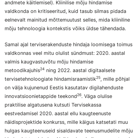
andmete käitlemisel). Kliinilise mõju hindamise
valdkonda on kritiseeritud, kuid tasub silmas pidada
eelnevalt mainitud mõttemuutust selles, mida kliiniline
mõju tehnoloogia kontekstis võiks üldse tähendada.
Samal ajal terviserakenduste hindaja loomisega toimus
valdkonnas veel mitu olulist sündmust: 2020. aastal
valmis kaugvastuvõtu mõju hindamise
24
metoodikajuhis
ning 2022. aastal digitaalsete
25
tervisetehnoloogiate hindamisraamistik
, mille põhjal
on välja kujunenud Eestis kasutatav digilahenduste
26
innovatsioonietappide teekond
. Väga olulise
praktilise algatusena kutsuti Tervisekassa
eestvedamisel 2020. aastal ellu kaugteenuste
näidisprojektide konkurss, mille käigus katsetati muu
hulgas kaugteenuseid sisaldavate teenusmudelite mõju