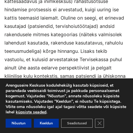
kättesaadavus ja inimkesksus) rahastusotsuse
hindamise protsessis ei arvestatud, kuigi uuring ise
kattis teemasid laiemalt. Oluline on seegi, et erinevad
kasutajad (patsiendid, tervishoiutöötajad) andsid
rakendusele mitmes kategoorias (näiteks valmisolek
lahendust kasutada, rakenduse kasutatavus, rahulolu
teenusmudeliga) kõrge hinnangu. Lisaks tekib
vastuolu, et kulusid arvestatakse Tervisekassa puhul
ainult ühe aasta eelarve perspektiivist ja pelgalt
kliinilise kulu kontekstis, samas patsiendi ja ühiskonna
saadavat kulude kokkuhoiuga seotud kasu ei
Arenguseire Keskuse kodulehekülg kasutab küpsiseid, et
parandada veebisaidi toimivust ja pakkuda personaalsemat
arvestata.
kogemust. Vajutades "Nõustun", annate nõusoleku küpsiste
kasutamiseks. Vajutades "Keeldun", ei nõustu Te küpsistega.
Võite oma nõusoleku igal ajal tagasi võtta seadete või küpsiste
Paljude uuenduslike lahenduste
lehel
küpsiste seaded
.
majanduslik väärtus võib jääda
Close GDPR Cooki
Nõustun
Keeldun
Seadistused
ebamääraseks või alahinnatuks –