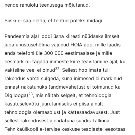
nende rahulolu teenusega mõjutanud.
Siiski ei saa öelda, et tehtud poleks midagi.
Pandeemia ajal loodi üsna kiiresti nüüdseks ilmselt
juba unustusehõlma vajunud HOIA äpp, mille laadis
enda telefoni üle 300 000 eestimaalase ja mille
eesmärk oli tagada inimeste kiire teavitamine ajal, kui
22
vaktsiine veel ei olnud
. Sellest hoolimata tuli
rakendus varsti sulgeda, kuna inimesed ei märkinud
ennast nakatunuks (andmevahetust ei toimunud ka
23
Digilooga)
, mis näitab selgelt, et tehnoloogia
kasutuselevõtu juurutamiseks ei piisa ainult
tehnoloogia olemasolust ja kättesaadavusest. Just
sellest rakendusest ajendatuna sündis Tallinna
Tehnikaülikooli e-tervise keskuse teadlastel eesotsas