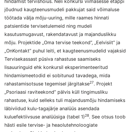
hindamist tervishoius. Neli konkursi viimasesse etappi
jõudnud kaugteenusmudeli pakkujat said võimaluse
töötada välja mõju-uuring, mille raames hinnati
patsientide tervisetulemeid ning mudeli
kasutusmugavust, rakendatavust ja majanduslikku
mõju. Projektide „Oma tervise teekond”, „Eelvisiit” ja
„OnKontakt” puhul leiti, et kaugteenusmudelid vajaksid
Tervisekassast püsiva rahastuse saamiseks
lisauuringuid ehk konkursil eksperimenteeritud
hindamismeetodid ei sobitunud tavadega, mida
27
rahastamisotsuse tegemisel järgitakse
. Projekt
„Psoriaasi raviteekond” pälvis küll tingimusliku
rahastuse, kuid selleks tuli majandusmõju hindamiseks
läbiviidud kulu-tagajärje analüüs asendada
28
kuluefektiivsuse analüüsiga (tabel 1)
. See otsus toob
hästi esile tervise- ja heaolutehnoloogiate