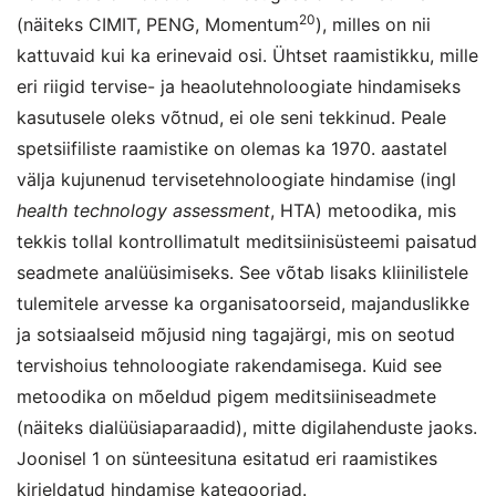
20
(näiteks CIMIT, PENG, Momentum
), milles on nii
kattuvaid kui ka erinevaid osi. Ühtset raamistikku, mille
eri riigid tervise- ja heaolutehnoloogiate hindamiseks
kasutusele oleks võtnud, ei ole seni tekkinud. Peale
spetsiifiliste raamistike on olemas ka 1970. aastatel
välja kujunenud tervisetehnoloogiate hindamise (ingl
health technology assessment
, HTA) metoodika, mis
tekkis tollal kontrollimatult meditsiinisüsteemi paisatud
seadmete analüüsimiseks. See võtab lisaks kliinilistele
tulemitele arvesse ka organisatoorseid, majanduslikke
ja sotsiaalseid mõjusid ning tagajärgi, mis on seotud
tervishoius tehnoloogiate rakendamisega. Kuid see
metoodika on mõeldud pigem meditsiiniseadmete
(näiteks dialüüsiaparaadid), mitte digilahenduste jaoks.
Joonisel 1 on sünteesituna esitatud eri raamistikes
kirjeldatud hindamise kategooriad.