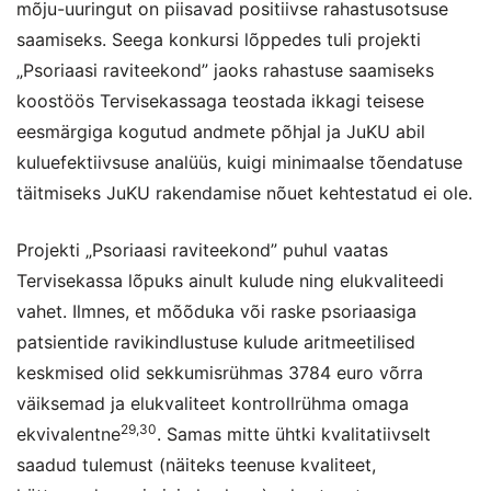
mõju-uuringut on piisavad positiivse rahastusotsuse
saamiseks. Seega konkursi lõppedes tuli projekti
„Psoriaasi raviteekond” jaoks rahastuse saamiseks
koostöös Tervisekassaga teostada ikkagi teisese
eesmärgiga kogutud andmete põhjal ja JuKU abil
kuluefektiivsuse analüüs, kuigi minimaalse tõendatuse
täitmiseks JuKU rakendamise nõuet kehtestatud ei ole.
Projekti „Psoriaasi raviteekond” puhul vaatas
Tervisekassa lõpuks ainult kulude ning elukvaliteedi
vahet. Ilmnes, et mõõduka või raske psoriaasiga
patsientide ravikindlustuse kulude aritmeetilised
keskmised olid sekkumisrühmas 3784 euro võrra
väiksemad ja elukvaliteet kontrollrühma omaga
29,30
ekvivalentne
. Samas mitte ühtki kvalitatiivselt
saadud tulemust (näiteks teenuse kvaliteet,