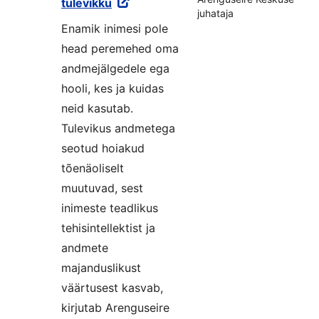
tulevikku
juhataja
Enamik inimesi pole
head peremehed oma
andmejälgedele ega
hooli, kes ja kuidas
neid kasutab.
Tulevikus andmetega
seotud hoiakud
tõenäoliselt
muutuvad, sest
inimeste teadlikus
tehisintellektist ja
andmete
majanduslikust
väärtusest kasvab,
kirjutab Arenguseire