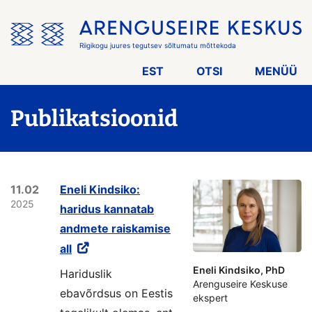
Jäta
menüü
vahele
Riigikogu juures tegutsev sõltumatu mõttekoda
EST
OTSI
MENÜÜ
Publikatsioonid
11.02
Eneli Kindsiko:
2025
haridus kannatab
andmete raiskamise
all
Eneli Kindsiko, PhD
Hariduslik
Arenguseire Keskuse
ebavõrdsus on Eestis
ekspert