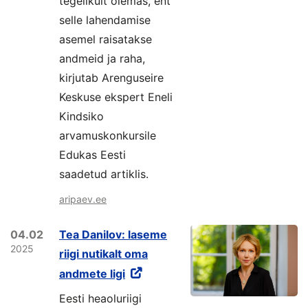
tegelikult olemas, ent
selle lahendamise
asemel raisatakse
andmeid ja raha,
kirjutab Arenguseire
Keskuse ekspert Eneli
Kindsiko
arvamuskonkursile
Edukas Eesti
saadetud artiklis.
aripaev.ee
04.02
Tea Danilov: laseme
2025
riigi nutikalt oma
andmete ligi
Eesti heaoluriigi