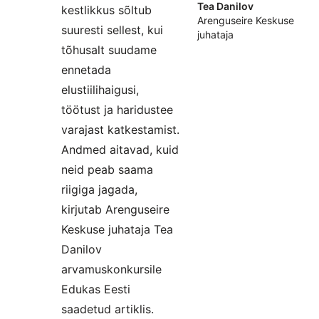
Tea Danilov
kestlikkus sõltub
Arenguseire Keskuse
suuresti sellest, kui
juhataja
tõhusalt suudame
ennetada
elustiilihaigusi,
töötust ja haridustee
varajast katkestamist.
Andmed aitavad, kuid
neid peab saama
riigiga jagada,
kirjutab Arenguseire
Keskuse juhataja Tea
Danilov
arvamuskonkursile
Edukas Eesti
saadetud artiklis.