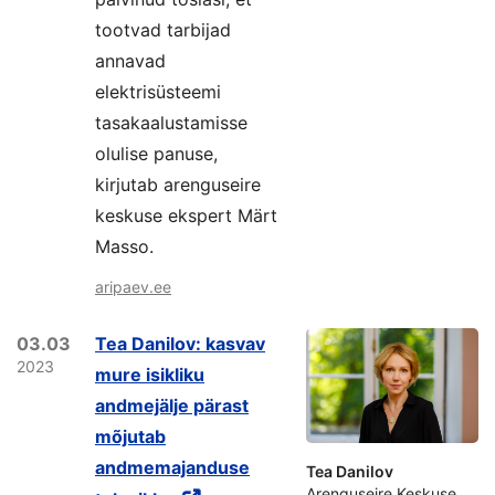
tootvad tarbijad
annavad
elektrisüsteemi
tasakaalustamisse
olulise panuse,
kirjutab arenguseire
keskuse ekspert Märt
Masso.
aripaev.ee
03.03
Tea Danilov: kasvav
2023
mure isikliku
andmejälje pärast
mõjutab
andmemajanduse
Tea Danilov
Arenguseire Keskuse