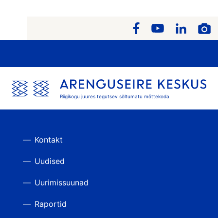
Riigikogu juures tegutsev sõltumatu mõttekoda
Kontakt
Uudised
Uurimissuunad
Raportid