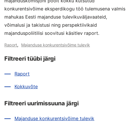
majanduskomisjoni poolt kokku kutsutud
konkurentsivõime eksperdikogu töö tulemusena valmis
mahukas Eesti majanduse tulevikuväljavaateid,
võimalusi ja takistusi ning perspektiivikaid
majanduspoliitilisi soovitusi käsitlev raport.
,
Raport
Majanduse konkurentsivõime tulevik
Filtreeri tüübi järgi
Raport
Kokkuvõte
Filtreeri uurimissuuna järgi
Majanduse konkurentsivõime tulevik