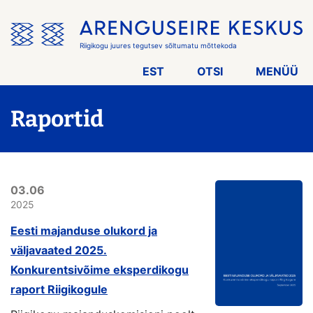
Jäta
menüü
vahele
Riigikogu juures tegutsev sõltumatu mõttekoda
EST
OTSI
MENÜÜ
Raportid
03.06
2025
Eesti majanduse olukord ja
väljavaated 2025.
Konkurentsivõime eksperdikogu
raport Riigikogule