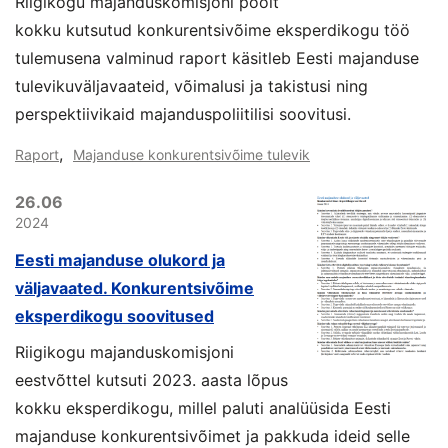
Riigikogu majanduskomisjoni poolt
kokku kutsutud konkurentsivõime eksperdikogu töö
tulemusena valminud raport käsitleb Eesti majanduse
tulevikuväljavaateid, võimalusi ja takistusi ning
perspektiivikaid majanduspoliitilisi soovitusi.
,
Raport
Majanduse konkurentsivõime tulevik
26.06
2024
Eesti majanduse olukord ja
väljavaated. Konkurentsivõime
eksperdikogu soovitused
Riigikogu majanduskomisjoni
eestvõttel kutsuti 2023. aasta lõpus
kokku eksperdikogu, millel paluti analüüsida Eesti
majanduse konkurentsivõimet ja pakkuda ideid selle