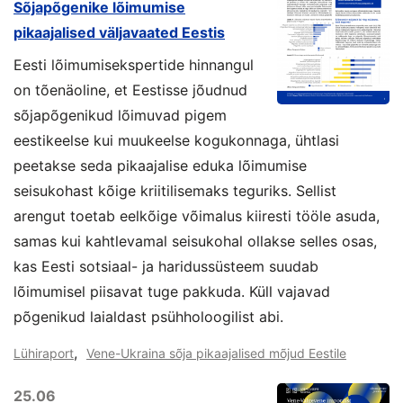
Sõjapõgenike lõimumise
pikaajalised väljavaated Eestis
Eesti lõimumisekspertide hinnangul
on tõenäoline, et Eestisse jõudnud
sõjapõgenikud lõimuvad pigem
eestikeelse kui muukeelse kogukonnaga, ühtlasi
peetakse seda pikaajalise eduka lõimumise
seisukohast kõige kriitilisemaks teguriks. Sellist
arengut toetab eelkõige võimalus kiiresti tööle asuda,
samas kui kahtlevamal seisukohal ollakse selles osas,
kas Eesti sotsiaal- ja haridussüsteem suudab
lõimumisel piisavat tuge pakkuda. Küll vajavad
põgenikud laialdast psühholoogilist abi.
,
Lühiraport
Vene-Ukraina sõja pikaajalised mõjud Eestile
25.06