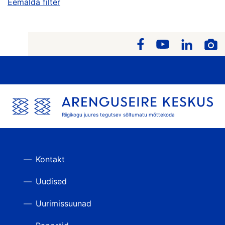
Eemalda filter
Riigikogu juures tegutsev sõltumatu mõttekoda
Kontakt
Uudised
Uurimissuunad