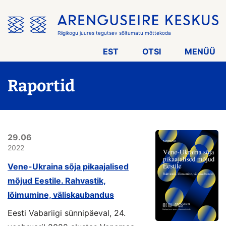
Jäta
menüü
vahele
Riigikogu juures tegutsev sõltumatu mõttekoda
EST
OTSI
MENÜÜ
Raportid
29.06
2022
Vene-Ukraina sõja pikaajalised
mõjud Eestile. Rahvastik,
lõimumine, väliskaubandus
Eesti Vabariigi sünnipäeval, 24.