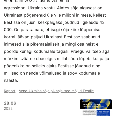
veebruaril 2022 alustas Venemaa
agressiooni Ukraina vastu. Alates sõja algusest on
Ukrainast põgenenud üle viie miljoni inimese, kellest
Eestisse on juuni keskpaigaks jõudnud ligikaudu 43
000. On paratamatu, et isegi sõja kiire lõppemise
korral jäävad paljud Ukrainast Eestisse saabunud
inimesed siia pikemaajaliselt ja mingi osa neist ei
pöördu kunagi kodumaale tagasi. Praegu valitseb aga
märkimisväärne ebaselgus millal sõda lõpeb, kui palju
põgenikke on selleks ajaks Eestisse jõudnud ning
millised on nende võimalused ja soov kodumaale
naasta.
,
Raport
Vene-Ukraina sõja pikaajalised mõjud Eestile
28.06
2022