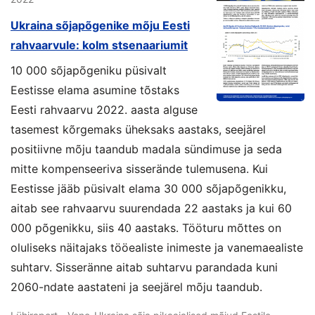
Ukraina sõjapõgenike mõju Eesti
rahvaarvule: kolm stsenaariumit
10 000 sõjapõgeniku püsivalt
Eestisse elama asumine tõstaks
Eesti rahvaarvu 2022. aasta alguse
tasemest kõrgemaks üheksaks aastaks, seejärel
positiivne mõju taandub madala sündimuse ja seda
mitte kompenseeriva sisserände tulemusena. Kui
Eestisse jääb püsivalt elama 30 000 sõjapõgenikku,
aitab see rahvaarvu suurendada 22 aastaks ja kui 60
000 põgenikku, siis 40 aastaks. Tööturu mõttes on
oluliseks näitajaks tööealiste inimeste ja vanemaealiste
suhtarv. Sisseränne aitab suhtarvu parandada kuni
2060-ndate aastateni ja seejärel mõju taandub.