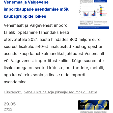
Venemaa ja Valgevene
importkaupade asendamise mõju
kaubagruppide lõikes
Venemaalt ja Valgevenest impordi
täielik lõpetamine tähendaks Eesti
ettevõtetele 2021. aasta hindades 860 miljoni euro
suurust lisakulu. 540-st analüüsitud kaubagrupist on
asenduskaup kahel kolmandikul juhtudest Venemaalt
või Valgevenest imporditust kallim. Kõige suuremate
lisakuludega on seotud kütuste, puittoodete, metalli,
aga ka näiteks soola ja linase riide impordi
asendamine.
,
Lühiraport
Vene-Ukraina sõja pikaajalised mõjud Eestile
29.05
2022