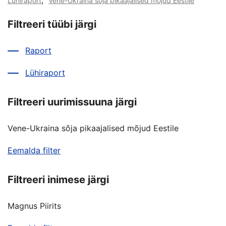
,
Lühiraport
Vene-Ukraina sõja pikaajalised mõjud Eestile
Filtreeri tüübi järgi
Raport
Lühiraport
Filtreeri uurimissuuna järgi
Vene-Ukraina sõja pikaajalised mõjud Eestile
Eemalda filter
Filtreeri inimese järgi
Magnus Piirits