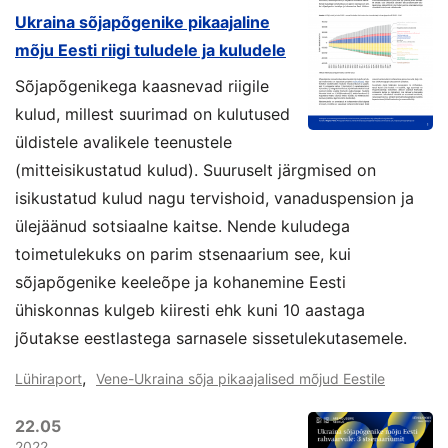
Ukraina sõjapõgenike pikaajaline
mõju Eesti riigi tuludele ja kuludele
Sõjapõgenikega kaasnevad riigile
kulud, millest suurimad on kulutused
üldistele avalikele teenustele
(mitteisikustatud kulud). Suuruselt järgmised on
isikustatud kulud nagu tervishoid, vanaduspension ja
ülejäänud sotsiaalne kaitse. Nende kuludega
toimetulekuks on parim stsenaarium see, kui
sõjapõgenike keeleõpe ja kohanemine Eesti
ühiskonnas kulgeb kiiresti ehk kuni 10 aastaga
jõutakse eestlastega sarnasele sissetulekutasemele.
,
Lühiraport
Vene-Ukraina sõja pikaajalised mõjud Eestile
22.05
2022