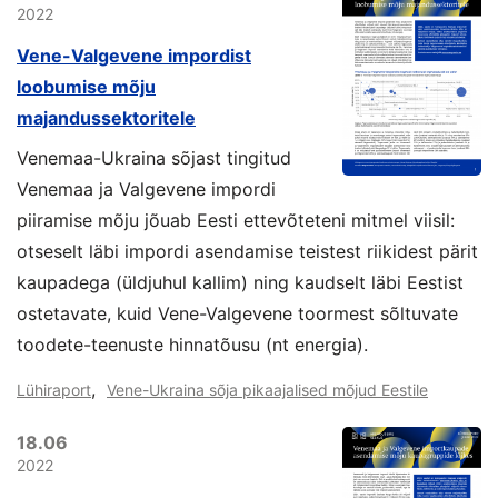
2022
Vene-Valgevene impordist
loobumise mõju
majandussektoritele
Venemaa-Ukraina sõjast tingitud
Venemaa ja Valgevene impordi
piiramise mõju jõuab Eesti ettevõteteni mitmel viisil:
otseselt läbi impordi asendamise teistest riikidest pärit
kaupadega (üldjuhul kallim) ning kaudselt läbi Eestist
ostetavate, kuid Vene-Valgevene toormest sõltuvate
toodete-teenuste hinnatõusu (nt energia).
,
Lühiraport
Vene-Ukraina sõja pikaajalised mõjud Eestile
18.06
2022