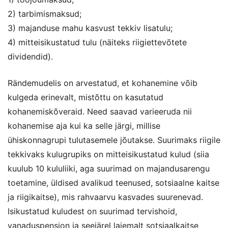
2) tarbimismaksud;
3) majanduse mahu kasvust tekkiv lisatulu;
4) mitteisikustatud tulu (näiteks riigiettevõtete
dividendid).
Rändemudelis on arvestatud, et kohanemine võib
kulgeda erinevalt, mistõttu on kasutatud
kohanemiskõveraid. Need saavad varieeruda nii
kohanemise aja kui ka selle järgi, millise
ühiskonnagrupi tulutasemele jõutakse. Suurimaks riigile
tekkivaks kulugrupiks on mitteisikustatud kulud (siia
kuulub 10 kululiiki, aga suurimad on majandusarengu
toetamine, üldised avalikud teenused, sotsiaalne kaitse
ja riigikaitse), mis rahvaarvu kasvades suurenevad.
Isikustatud kuludest on suurimad tervishoid,
vanaduspension ja seejärel laiemalt sotsiaalkaitse