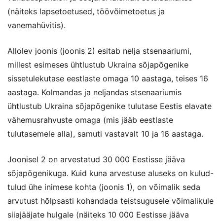
(näiteks lapsetoetused, töövõimetoetus ja
vanemahüvitis).
Allolev joonis (joonis 2) esitab nelja stsenaariumi,
millest esimeses ühtlustub Ukraina sõjapõgenike
sissetulekutase eestlaste omaga 10 aastaga, teises 16
aastaga. Kolmandas ja neljandas stsenaariumis
ühtlustub Ukraina sõjapõgenike tulutase Eestis elavate
vähemusrahvuste omaga (mis jääb eestlaste
tulutasemele alla), samuti vastavalt 10 ja 16 aastaga.
Joonisel 2 on arvestatud 30 000 Eestisse jääva
sõjapõgenikuga. Kuid kuna arvestuse aluseks on kulud-
tulud ühe inimese kohta (joonis 1), on võimalik seda
arvutust hõlpsasti kohandada teistsugusele võimalikule
siiajääjate hulgale (näiteks 10 000 Eestisse jääva