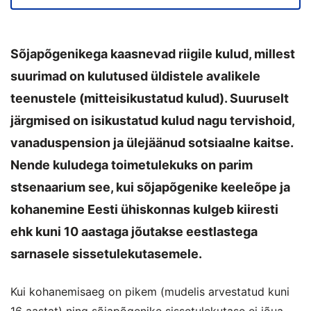
Sõjapõgenikega kaasnevad riigile kulud, millest
suurimad on kulutused üldistele avalikele
teenustele (mitteisikustatud kulud). Suuruselt
järgmised on isikustatud kulud nagu tervishoid,
vanaduspension ja ülejäänud sotsiaalne kaitse.
Nende kuludega toimetulekuks on parim
stsenaarium see, kui sõjapõgenike keeleõpe ja
kohanemine Eesti ühiskonnas kulgeb kiiresti
ehk kuni 10 aastaga jõutakse eestlastega
sarnasele sissetulekutasemele.
Kui kohanemisaeg on pikem (mudelis arvestatud kuni