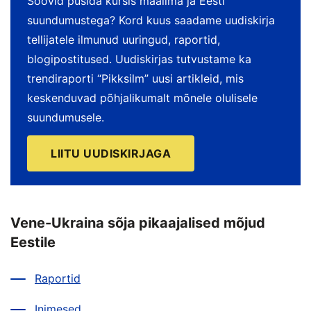
Soovid püsida kursis maailma ja Eesti
suundumustega? Kord kuus saadame uudiskirja
tellijatele ilmunud uuringud, raportid,
blogipostitused. Uudiskirjas tutvustame ka
trendiraporti “Pikksilm” uusi artikleid, mis
keskenduvad põhjalikumalt mõnele olulisele
suundumusele.
LIITU UUDISKIRJAGA
Vene-Ukraina sõja pikaajalised mõjud
Eestile
Raportid
Inimesed