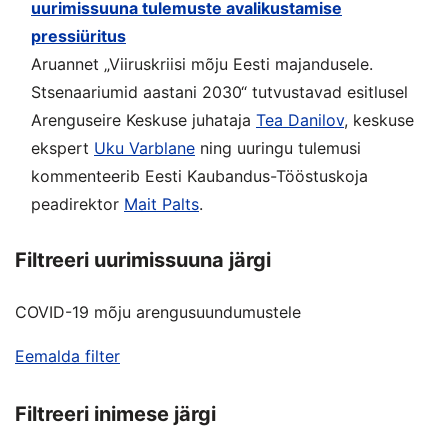
uurimissuuna tulemuste avalikustamise
pressiüritus
Aruannet „Viiruskriisi mõju Eesti majandusele.
Stsenaariumid aastani 2030“ tutvustavad esitlusel
Arenguseire Keskuse juhataja
Tea Danilov
, keskuse
ekspert
Uku Varblane
ning uuringu tulemusi
kommenteerib Eesti Kaubandus-Tööstuskoja
peadirektor
Mait Palts
.
Filtreeri uurimissuuna järgi
COVID-19 mõju arengusuundumustele
Eemalda filter
Filtreeri inimese järgi