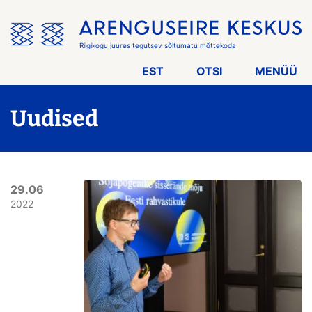
Jäta
menüü
vahele
Riigikogu juures tegutsev sõltumatu mõttekoda
EST
OTSI
MENÜÜ
Uudised
29.06
2022