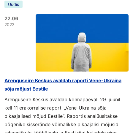
Uudis
22.06
2022
Arenguseire Keskus avaldab raporti Vene-Ukraina
sõja mõjust Eestile
Arenguseire Keskus avaldab kolmapäeval, 29. juunil
kell 11 erakorralise raporti „Vene-Ukraina sõja
pikaajalised mõjud Eestile“. Raportis analüüsitakse
põgenike sisserände võimalikke pikaajalisi mõjusid
rahvastikule, tööhõivele ja Eesti riigi kuludele ning