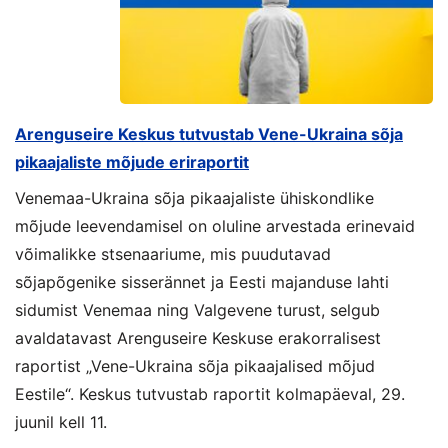
Arenguseire Keskus tutvustab Vene-Ukraina sõja
pikaajaliste mõjude eriraportit
Venemaa-Ukraina sõja pikaajaliste ühiskondlike
mõjude leevendamisel on oluline arvestada erinevaid
võimalikke stsenaariume, mis puudutavad
sõjapõgenike sisserännet ja Eesti majanduse lahti
sidumist Venemaa ning Valgevene turust, selgub
avaldatavast Arenguseire Keskuse erakorralisest
raportist „Vene-Ukraina sõja pikaajalised mõjud
Eestile“. Keskus tutvustab raportit kolmapäeval, 29.
juunil kell 11.