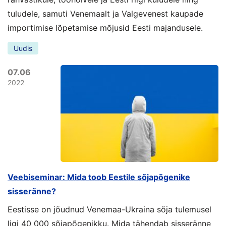
tuludele, samuti Venemaalt ja Valgevenest kaupade
importimise lõpetamise mõjusid Eesti majandusele.
Uudis
07.06
2022
Veebiseminar: Mida toob Eestile sõjapõgenike
sisseränne?
Eestisse on jõudnud Venemaa-Ukraina sõja tulemusel
ligi 40 000 sõjapõgenikku. Mida tähendab sisseränne