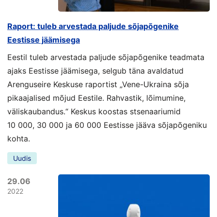
Raport: tuleb arvestada paljude sõjapõgenike
Eestisse jäämisega
Eestil tuleb arvestada paljude sõjapõgenike teadmata
ajaks Eestisse jäämisega, selgub täna avaldatud
Arenguseire Keskuse raportist „Vene-Ukraina sõja
pikaajalised mõjud Eestile. Rahvastik, lõimumine,
väliskaubandus.“ Keskus koostas stsenaariumid
10 000, 30 000 ja 60 000 Eestisse jääva sõjapõgeniku
kohta.
Uudis
29.06
2022