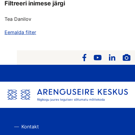
Filtreeri inimese järgi
Tea Danilov
Eemalda filter
Riigikogu juures tegutsev sõltumatu mõttekoda
Kontakt