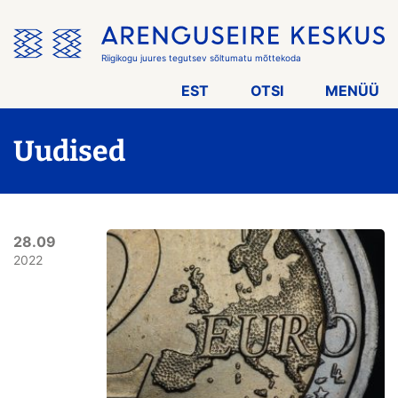
Jäta
menüü
vahele
Riigikogu juures tegutsev sõltumatu mõttekoda
EST
OTSI
MENÜÜ
Uudised
28.09
2022