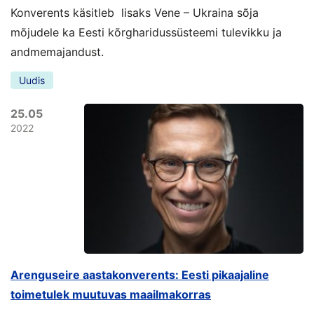
Konverents käsitleb lisaks Vene – Ukraina sõja
mõjudele ka Eesti kõrgharidussüsteemi tulevikku ja
andmemajandust.
Uudis
25.05
2022
Arenguseire aastakonverents: Eesti pikaajaline
toimetulek muutuvas maailmakorras