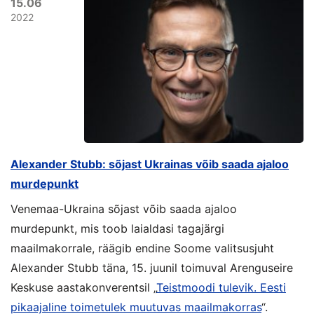
15.06
2022
Alexander Stubb: sõjast Ukrainas võib saada ajaloo
murdepunkt
Venemaa-Ukraina sõjast võib saada ajaloo
murdepunkt, mis toob laialdasi tagajärgi
maailmakorrale, räägib endine Soome valitsusjuht
Alexander Stubb täna, 15. juunil toimuval Arenguseire
Keskuse aastakonverentsil „
Teistmoodi tulevik. Eesti
pikaajaline toimetulek muutuvas maailmakorras
“.