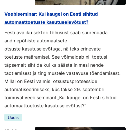
Veebiseminar: Kui kaugel on Eesti sihitud
automaattoetuste kasutuselevõtust?
Eesti avaliku sektori tõhusust saab suurendada
andmepõhiste automaatsete
otsuste kasutuselevõtuga, näiteks erinevate
toetuste määramisel. See võimaldab nii toetusi
täpsemalt sihtida kui ka säästa inimesi nende
taotlemisest ja tingimustele vastavuse tõendamisest.
Millal on Eesti valmis otsustusprotsesside
automatiseerimiseks, küsitakse 29. septembril
toimuval veebiseminaril „Kui kaugel on Eesti sihitud
automaattoetuste kasutuselevõtust?“
Uudis