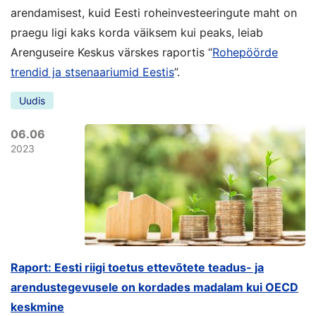
arendamisest, kuid Eesti roheinvesteeringute maht on
praegu ligi kaks korda väiksem kui peaks, leiab
Arenguseire Keskus värskes raportis “
Rohepöörde
trendid ja stsenaariumid Eestis
”.
Uudis
06.06
2023
Raport: Eesti riigi toetus ettevõtete teadus- ja
arendustegevusele on kordades madalam kui OECD
keskmine