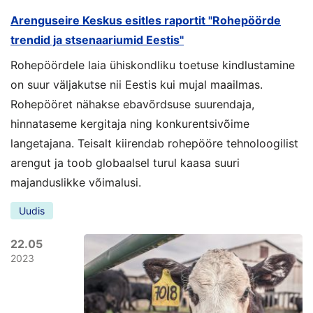
Arenguseire Keskus esitles raportit "Rohepöörde
trendid ja stsenaariumid Eestis"
Rohepöördele laia ühiskondliku toetuse kindlustamine
on suur väljakutse nii Eestis kui mujal maailmas.
Rohepööret nähakse ebavõrdsuse suurendaja,
hinnataseme kergitaja ning konkurentsivõime
langetajana. Teisalt kiirendab rohepööre tehnoloogilist
arengut ja toob globaalsel turul kaasa suuri
majanduslikke võimalusi.
Uudis
22.05
2023