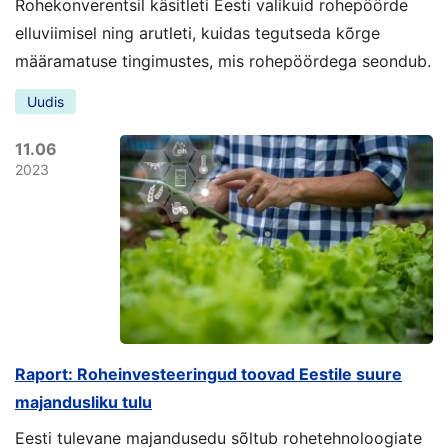
Rohekonverentsil käsitleti Eesti valikuid rohepöörde
elluviimisel ning arutleti, kuidas tegutseda kõrge
määramatuse tingimustes, mis rohepöördega seondub.
Uudis
11.06
2023
Raport: Roheinvesteeringud toovad Eestile suure
majandusliku tulu
Eesti tulevane majandusedu sõltub rohetehnoloogiate