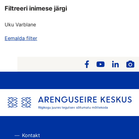
Filtreeri inimese järgi
Uku Varblane
Eemalda filter
Riigikogu juures tegutsev sõltumatu mõttekoda
Kontakt