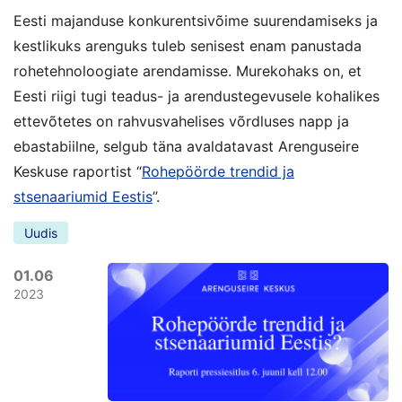
Eesti majanduse konkurentsivõime suurendamiseks ja
kestlikuks arenguks tuleb senisest enam panustada
rohetehnoloogiate arendamisse. Murekohaks on, et
Eesti riigi tugi teadus- ja arendustegevusele kohalikes
ettevõtetes on rahvusvahelises võrdluses napp ja
ebastabiilne, selgub täna avaldatavast Arenguseire
Keskuse raportist “
Rohepöörde trendid ja
stsenaariumid Eestis
”.
Uudis
01.06
2023