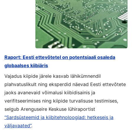
Raport: Eesti ettevõtetel on potentsiaali osaleda
globaalses kiibiäris
Vajadus kiipide järele kasvab lähikümnendil
plahvatuslikult ning eksperdid näevad Eesti ettevõtete
jaoks avanevaid võimalusi kiibidisainis ja
verifitseerimises ning kiipide turvalisuse testimises,
selgub Arenguseire Keskuse lühiraportist
“Sardsüsteemid ja kiibitehnoloogiad: hetkeseis ja
väljavaated”
.