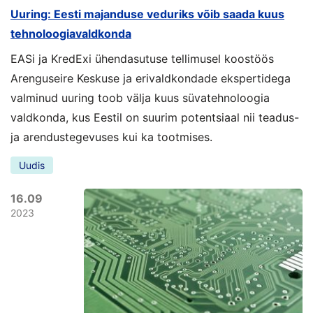
Uuring: Eesti majanduse veduriks võib saada kuus
tehnoloogiavaldkonda
EASi ja KredExi ühendasutuse tellimusel koostöös
Arenguseire Keskuse ja erivaldkondade ekspertidega
valminud uuring toob välja kuus süvatehnoloogia
valdkonda, kus Eestil on suurim potentsiaal nii teadus-
ja arendustegevuses kui ka tootmises.
Uudis
16.09
2023