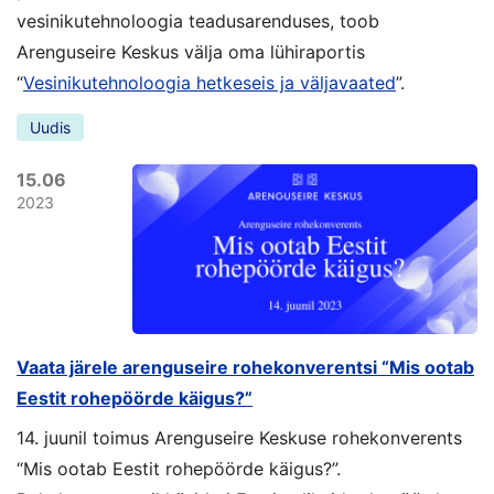
vesinikutehnoloogia teadusarenduses, toob
Arenguseire Keskus välja oma lühiraportis
“
Vesinikutehnoloogia hetkeseis ja väljavaated
”.
Uudis
15.06
2023
Vaata järele arenguseire rohekonverentsi “Mis ootab
Eestit rohepöörde käigus?”
14. juunil toimus Arenguseire Keskuse rohekonverents
“Mis ootab Eestit rohepöörde käigus?”.