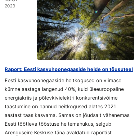
2023
Raport: Eesti kasvuhoonegaaside heide on tõusuteel
Eesti kasvuhoonegaaside heitkogused on viimase
kümne aastaga langenud 40%, kuid üleeuroopaline
energiakriis ja põlevkivielektri konkurentsivõime
taastumine on pannud heitkogused alates 2021.
aastast taas kasvama. Samas on jõudsalt vähenemas
Eesti töötleva tööstuse heitemahukus, selgub
Arenguseire Keskuse täna avaldatud raportist