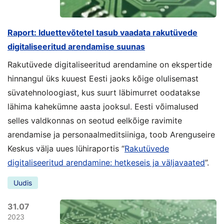
Raport: Iduettevõtetel tasub vaadata rakutüvede
digitaliseeritud arendamise suunas
Rakutüvede digitaliseeritud arendamine on ekspertide
hinnangul üks kuuest Eesti jaoks kõige olulisemast
süvatehnoloogiast, kus suurt läbimurret oodatakse
lähima kahekümne aasta jooksul. Eesti võimalused
selles valdkonnas on seotud eelkõige ravimite
arendamise ja personaalmeditsiiniga, toob Arenguseire
Keskus välja uues lühiraportis “
Rakutüvede
digitaliseeritud arendamine: hetkeseis ja väljavaated
”.
Uudis
31.07
2023