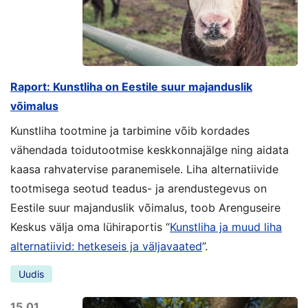
Raport: Kunstliha on Eestile suur majanduslik
võimalus
Kunstliha tootmine ja tarbimine võib kordades
vähendada toidutootmise keskkonnajälge ning aidata
kaasa rahvatervise paranemisele. Liha alternatiivide
tootmisega seotud teadus- ja arendustegevus on
Eestile suur majanduslik võimalus, toob Arenguseire
Keskus välja oma lühiraportis “
Kunstliha ja muud liha
alternatiivid: hetkeseis ja väljavaated
”.
Uudis
15.01