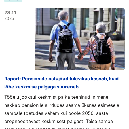
23.11
2025
Raport: Pensionide ostujõud tulevikus kasvab, kuid
lõhe keskmise palgaga suureneb
Tööelu jooksul keskmist palka teeninud inimene
hakkab pensionile siirdudes saama üksnes esimesele
sambale toetudes vähem kui poole 2050. aasta
prognoositavast keskmisest palgast. Teise samba