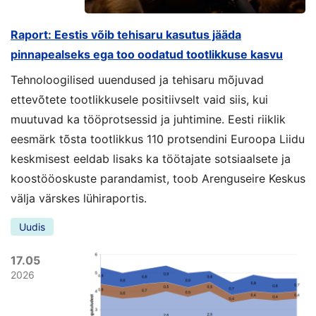
Raport: Eestis võib tehisaru kasutus jääda
pinnapealseks ega too oodatud tootlikkuse kasvu
Tehnoloogilised uuendused ja tehisaru mõjuvad
ettevõtete tootlikkusele positiivselt vaid siis, kui
muutuvad ka tööprotsessid ja juhtimine. Eesti riiklik
eesmärk tõsta tootlikkus 110 protsendini Euroopa Liidu
keskmisest eeldab lisaks ka töötajate sotsiaalsete ja
koostööoskuste parandamist, toob Arenguseire Keskus
välja värskes lühiraportis.
Uudis
17.05
2026