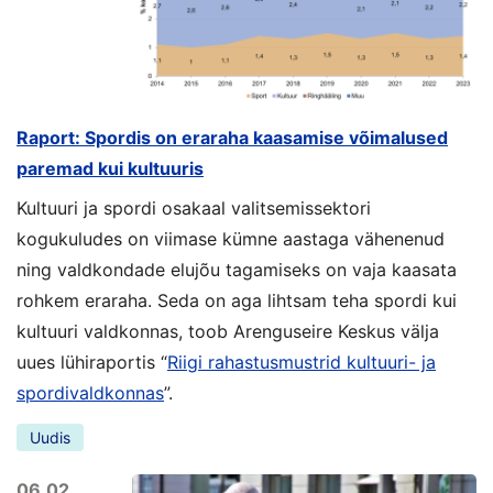
Raport: Spordis on eraraha kaasamise võimalused
paremad kui kultuuris
Kultuuri ja spordi osakaal valitsemissektori
kogukuludes on viimase kümne aastaga vähenenud
ning valdkondade elujõu tagamiseks on vaja kaasata
rohkem eraraha. Seda on aga lihtsam teha spordi kui
kultuuri valdkonnas, toob Arenguseire Keskus välja
uues lühiraportis “
Riigi rahastusmustrid kultuuri- ja
spordivaldkonnas
”.
Uudis
06.02