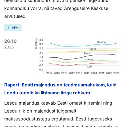
olemasolu suurendab tulevast pensioni ligikaudu
kolmandiku võrra, näitavad Arenguseire Keskuse
arvutused.
Uudis
26.10
2025
Raport: Eesti majandus on teadmusmahukam, kuid
Leedu teenib ka lihtsama äriga rohkem
Leedu majandus kasvab Eesti omast kiiremini ning
Leedu riik on majandust julgemalt
maksusoodustustega ergutanud. Eesti tugevuseks
peetakse teadmusmahukust, samas Leedu suudab ka