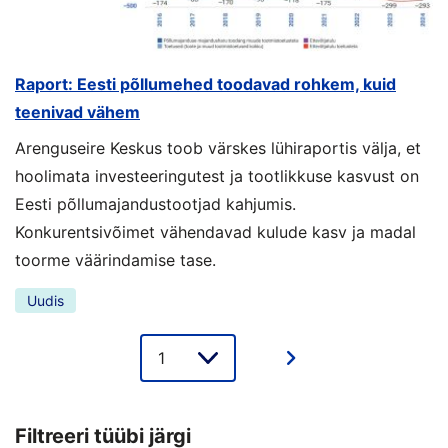
Raport: Eesti põllumehed toodavad rohkem, kuid
teenivad vähem
Arenguseire Keskus toob värskes lühiraportis välja, et
hoolimata investeeringutest ja tootlikkuse kasvust on
Eesti põllumajandustootjad kahjumis.
Konkurentsivõimet vähendavad kulude kasv ja madal
toorme väärindamise tase.
Uudis
Lehe
valik
Filtreeri tüübi järgi