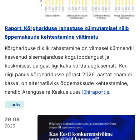
Raport: Kõrghariduse rahastuse külmutamisel näib
õppemaksude kehtestamine vältimatu
Kõrghariduse riiklik rahastamine on viimasel kümnendil
kasvanud sisemajanduse kogutoodangust ja
keskmisest palgast ligi kaks korda aeglasemalt. Kui
riigi panus kõrgharidusse pärast 2026. aastat enam ei
kasva, on alternatiiviks õppemaksude kehtestamine,
nendib Arenguseire Keskus uues
lühiraportis
.
Uudis
29.08
2025