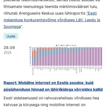
lihtsamate teenustega teenida märkimisväärset tulu,
rõhutab Arenguseire Keskus uues lühiraportis
“Eesti
majanduse konkurentsivõime võrdluses Läti, Leedu ja
Soomega
”.
Uudis
28.09
2025
Raport: Mobiilne internet on Eestis soodne, kuid
püsiühenduse hinnad on lähiriikidega võrreldes kallid
Eesti sideteenused on rahvusvahelises võrdluses hea
katvuse ja kiirusega ning mobiilne internet on