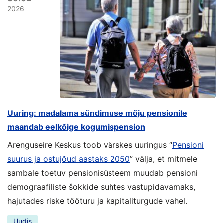
2026
Uuring: madalama sündimuse mõju pensionile
maandab eelkõige kogumispension
Arenguseire Keskus toob värskes uuringus “
Pensioni
suurus ja ostujõud aastaks 2050
” välja, et mitmele
sambale toetuv pensionisüsteem muudab pensioni
demograafiliste šokkide suhtes vastupidavamaks,
hajutades riske tööturu ja kapitaliturgude vahel.
Uudis