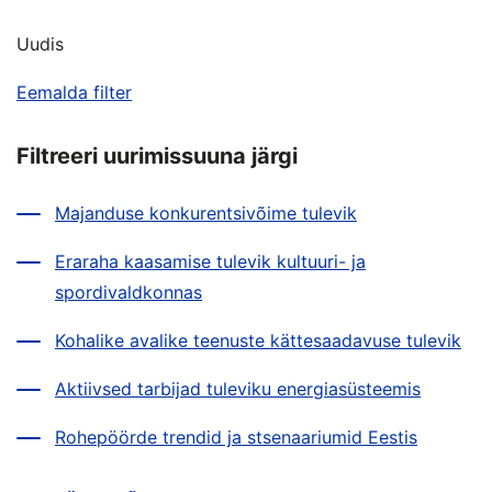
Uudis
Eemalda filter
Filtreeri uurimissuuna järgi
Majanduse konkurentsivõime tulevik
Eraraha kaasamise tulevik kultuuri- ja
spordivaldkonnas
Kohalike avalike teenuste kättesaadavuse tulevik
Aktiivsed tarbijad tuleviku energiasüsteemis
Rohepöörde trendid ja stsenaariumid Eestis