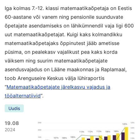
Iga kolmas 7.-12. klassi matemaatikaõpetaja on Eestis
60-aastane või vanem ning pensionile suunduvate
õpetajate asendamiseks on lähikümnendil vaja ligi 600
uut matemaatikaõpetajat. Kuigi kaks kolmandikku
matemaatikaõpetajaks õppinutest jääb ametisse
püsima, on pealekasv vajalikust pea kaks korda
väiksem ning suurim matemaatikaõpetajate
asendusvajadus on Lääne maakonnas ja Raplamaal,
toob Arenguseire Keskus välja lühiraportis
“
Matemaatikaõpetajate järelkasvu vajadus ja
tööalternatiivid
“.
Uudis
19.08
2024