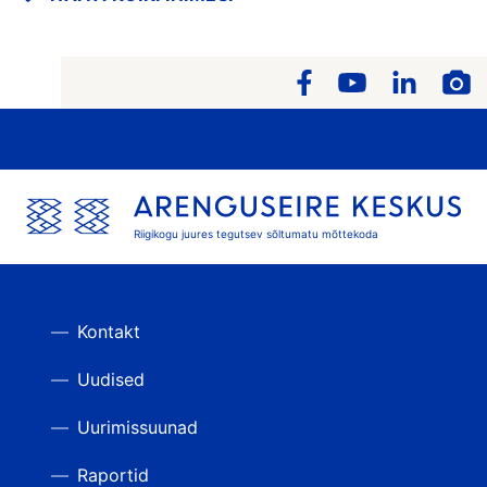
Riigikogu juures tegutsev sõltumatu mõttekoda
Kontakt
Uudised
Uurimissuunad
Raportid