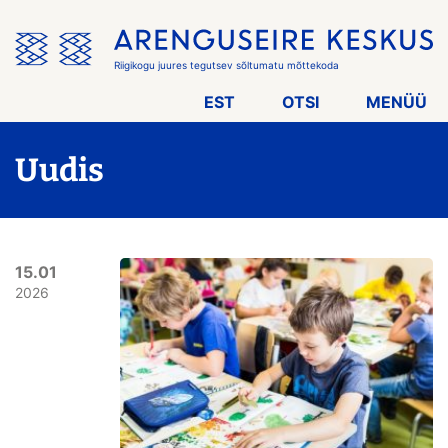
Jäta
menüü
vahele
Riigikogu juures tegutsev sõltumatu mõttekoda
EST
OTSI
MENÜÜ
Uudis
15.01
2026