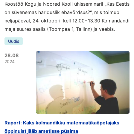
Koostöö Kogu ja Noored Kooli ühisseminaril „Kas Eestis
on süvenemas hariduslik ebavõrdsus?“, mis toimub
neljapäeval, 24. oktoobril kell 12.00−13.30 Komandandi
maja suures saalis (Toompea 1, Tallinn) ja veebis.
Uudis
28.08
2024
Raport: Kaks kolmandikku matemaatikaõpetajaks
õppinuist jääb ametisse püsima