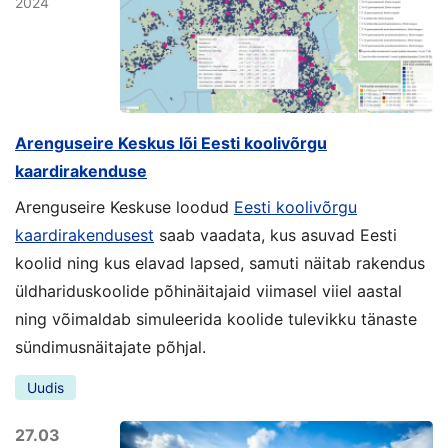
2024
Arenguseire Keskus lõi Eesti koolivõrgu
kaardirakenduse
Arenguseire Keskuse loodud
Eesti koolivõrgu
kaardirakendusest
saab vaadata, kus asuvad Eesti
koolid ning kus elavad lapsed, samuti näitab rakendus
üldhariduskoolide põhinäitajaid viimasel viiel aastal
ning võimaldab simuleerida koolide tulevikku tänaste
sündimusnäitajate põhjal.
Uudis
27.03