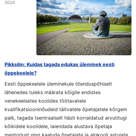
2024
Pikksilm: Kuidas tagada edukas üleminek eesti
õppekeelele?
Eesti õppekeelele üleminekule tõenduspõhiselt
lähenedes tuleks määrata kõigile endistes
venekeelsetes koolides töötavatele
kvalifikatsiooninõudeid täitvatele õpetajatele kõrgem
palk, tagada tsentraalselt hästi korraldatud arvutitugi
kõikidele koolidele, laiendada alustava õpetaja
mentorlust ning kaaluda õpetajate ja algkooli astujate