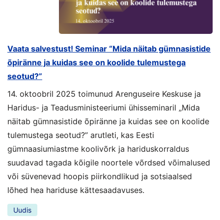
Vaata salvestust! Seminar “Mida näitab gümnasistide
õpiränne ja kuidas see on koolide tulemustega
seotud?”
14. oktoobril 2025 toimunud Arenguseire Keskuse ja
Haridus- ja Teadusministeeriumi ühisseminaril „Mida
näitab gümnasistide õpiränne ja kuidas see on koolide
tulemustega seotud?” arutleti, kas Eesti
gümnaasiumiastme koolivõrk ja hariduskorraldus
suudavad tagada kõigile noortele võrdsed võimalused
või süvenevad hoopis piirkondlikud ja sotsiaalsed
lõhed hea hariduse kättesaadavuses.
Uudis