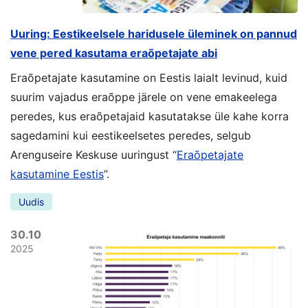
Uuring: Eestikeelsele haridusele üleminek on pannud
vene pered kasutama eraõpetajate abi
Eraõpetajate kasutamine on Eestis laialt levinud, kuid
suurim vajadus eraõppe järele on vene emakeelega
peredes, kus eraõpetajaid kasutatakse üle kahe korra
sagedamini kui eestikeelsetes peredes, selgub
Arenguseire Keskuse uuringust “
Eraõpetajate
kasutamine Eestis
”.
Uudis
30.10
2025