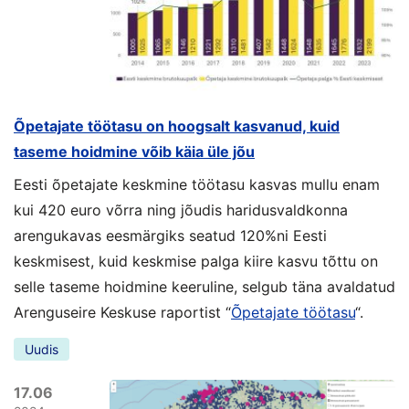
Õpetajate töötasu on hoogsalt kasvanud, kuid
taseme hoidmine võib käia üle jõu
Eesti õpetajate keskmine töötasu kasvas mullu enam
kui 420 euro võrra ning jõudis haridusvaldkonna
arengukavas eesmärgiks seatud 120%ni Eesti
keskmisest, kuid keskmise palga kiire kasvu tõttu on
selle taseme hoidmine keeruline, selgub täna avaldatud
Arenguseire Keskuse raportist “
Õpetajate töötasu
“.
Uudis
17.06