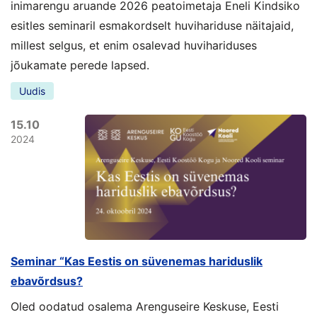
inimarengu aruande 2026 peatoimetaja Eneli Kindsiko
esitles seminaril esmakordselt huvihariduse näitajaid,
millest selgus, et enim osalevad huvihariduses
jõukamate perede lapsed.
Uudis
15.10
2024
Seminar “Kas Eestis on süvenemas hariduslik
ebavõrdsus?
Oled oodatud osalema Arenguseire Keskuse, Eesti