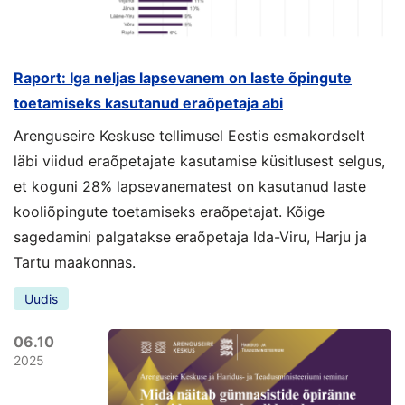
Raport: Iga neljas lapsevanem on laste õpingute
toetamiseks kasutanud eraõpetaja abi
Arenguseire Keskuse tellimusel Eestis esmakordselt
läbi viidud eraõpetajate kasutamise küsitlusest selgus,
et koguni 28% lapsevanematest on kasutanud laste
kooliõpingute toetamiseks eraõpetajat. Kõige
sagedamini palgatakse eraõpetaja Ida-Viru, Harju ja
Tartu maakonnas.
Uudis
06.10
2025