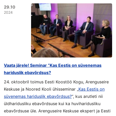
29.10
2024
Vaata järele! Seminar “Kas Eestis on süvenemas
hariduslik ebavõrdsus?
24. oktoobril toimus
Eesti Koostöö Kogu
,
Arenguseire
Keskus
e ja
Noored Kooli
ühisseminar „
Kas Eestis on
süvenemas hariduslik ebavõrdsus?
“, kus arutleti nii
üldharidusliku ebavõrdsuse kui ka huviharidusliku
ebavõrdsuse üle. Arenguseire Keskuse ekspert ja Eesti