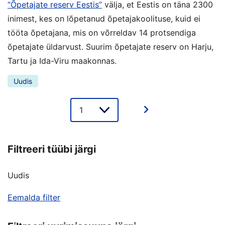
“Õpetajate reserv Eestis”
välja, et Eestis on täna 2300
inimest, kes on lõpetanud õpetajakoolituse, kuid ei
tööta õpetajana, mis on võrreldav 14 protsendiga
õpetajate üldarvust. Suurim õpetajate reserv on Harju,
Tartu ja Ida-Viru maakonnas.
Uudis
Lehe
valik
Filtreeri tüübi järgi
Uudis
Eemalda filter