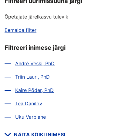
Filtreeri uurimissuuna järgi
Õpetajate järelkasvu tulevik
Eemalda filter
Filtreeri inimese järgi
André Veski, PhD
Triin Lauri, PhD
Kaire Põder, PhD
Tea Danilov
Uku Varblane
NÄITA KÕIKI INIMESI