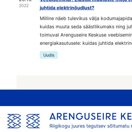
2022
juhtida elektrinõudlust?
Milline näeb tulevikus välja kodumajapida
kuidas muuta seda säästlikumaks ning ju
toimuval Arenguseire Keskuse veebisemina
energiakasutusele: kuidas juhtida elektri
Uudis
Riigikogu juures tegutsev sõltumatu