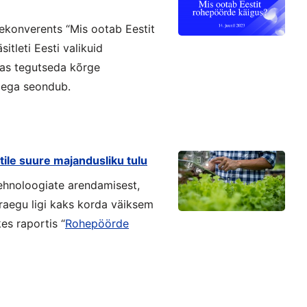
hekonverents “Mis ootab Eestit
itleti Eesti valikuid
idas tegutseda kõrge
dega seondub.
ile suure majandusliku tulu
ehnoloogiate arendamisest,
raegu ligi kaks korda väiksem
es raportis “
Rohepöörde