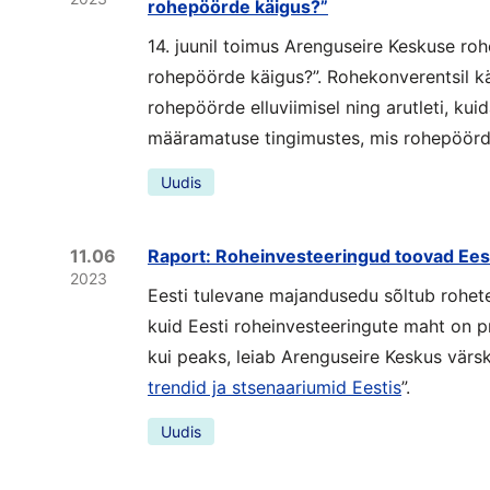
rohepöörde käigus?”
14. juunil toimus Arenguseire Keskuse ro
rohepöörde käigus?”. Rohekonverentsil käs
rohepöörde elluviimisel ning arutleti, ku
määramatuse tingimustes, mis rohepöör
Uudis
11.06
Raport: Roheinvesteeringud toovad Eest
2023
Eesti tulevane majandusedu sõltub rohet
kuid Eesti roheinvesteeringute maht on p
kui peaks, leiab Arenguseire Keskus värsk
trendid ja stsenaariumid Eestis
”.
Uudis