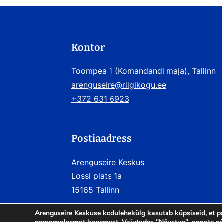
Kontor
Toompea 1 (Komandandi maja), Tallinn
arenguseire@riigikogu.ee
+372 631 6923
Postiaadress
Arenguseire Keskus
Lossi plats 1a
15165 Tallinn
Arenguseire Keskuse kodulehekülg kasutab küpsiseid, et p
personaalsemat kogemust. Vajutades "Nõustun", annate nõ