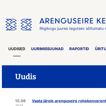
Jäta
menüü
vahele
Riigikogu juures tegutsev sõltumatu
UUDISED
UURIMISSUUNAD
RAPORTID
ÜRIT
Uudis
15.06
Vaata järele arenguseire rohekonverents
2023