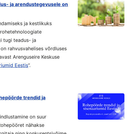
eadus- ja arendustegevusele on
damiseks ja kestlikuks
 rohetehnoloogiate
i tugi teadus- ja
 on rahvusvahelises võrdluses
tavast Arenguseire Keskuse
iumid Eestis
”.
hepöörde trendid ja
indlustamine on suur
. Rohepööret nähakse
gitaja ning konkurentsivõime