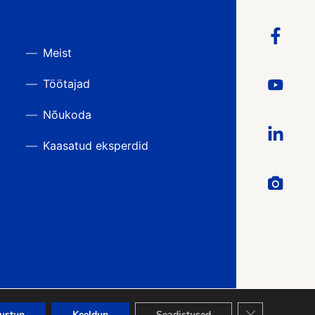
Meist
Töötajad
Nõukoda
Kaasatud eksperdid
Close GDPR Co
ustun
Keeldun
Seadistused