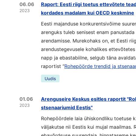
06.06
Raport: Eesti riigi toetus ettevõtete t
2023
kordades madalam kui OECD keskmine
Eesti majanduse konkurentsivõime suuren
arenguks tuleb senisest enam panustada
arendamisse. Murekohaks on, et Eesti riig
arendustegevusele kohalikes ettevõtetes
napp ja ebastabiilne, selgub täna avalda
raportist “
Rohepöörde trendid ja stsenaar
Uudis
01.06
Arenguseire Keskus esitles raportit "Ro
2023
stsenaariumid Eestis"
Rohepöördele laia ühiskondliku toetuse k
väljakutse nii Eestis kui mujal maailmas
ebavõrdsuse suurendaja, hinnataseme ker