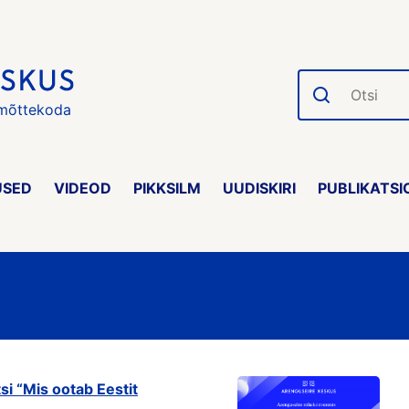
Otsi
 mõttekoda
USED
VIDEOD
PIKKSILM
UUDISKIRI
PUBLIKATSI
i “Mis ootab Eestit