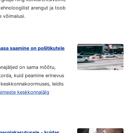
tehnoloogilist arengut ja toob
e võimalusi.
sa saamine on poliitikutele
nnajäljed on sama mõõtu,
 korda, kuid peamine erinevus
d keskkonnakoormuses, leidis
inimeste keskkonnajälg
nergiakasutusele - kuidas