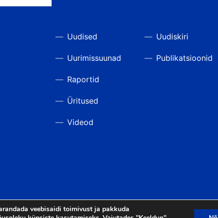
Uudised
Uudiskiri
Uurimissuunad
Publikatsioonid
Raportid
Üritused
Videod
arandada veebisaidi toimivust ja pakkuda
usoleku küpsiste kasutamiseks. Vajutades "Keeldun",
Nõ