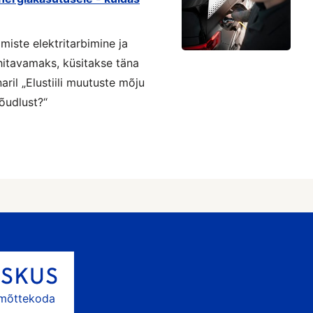
miste elektritarbimine ja
hitavamaks, küsitakse täna
ril „Elustiili muutuste mõju
nõudlust?“
 mõttekoda