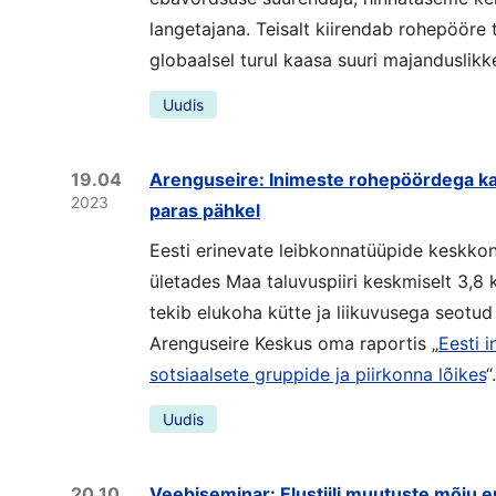
langetajana. Teisalt kiirendab rohepööre 
globaalsel turul kaasa suuri majanduslikk
Uudis
19.04
Arenguseire: Inimeste rohepöördega kaa
2023
paras pähkel
Eesti erinevate leibkonnatüüpide keskko
ületades Maa taluvuspiiri keskmiselt 3,8
tekib elukoha kütte ja liikuvusega seotu
Arenguseire Keskus oma raportis „
Eesti 
sotsiaalsete gruppide ja piirkonna lõikes
“.
Uudis
20.10
Veebiseminar: Elustiili muutuste mõju e