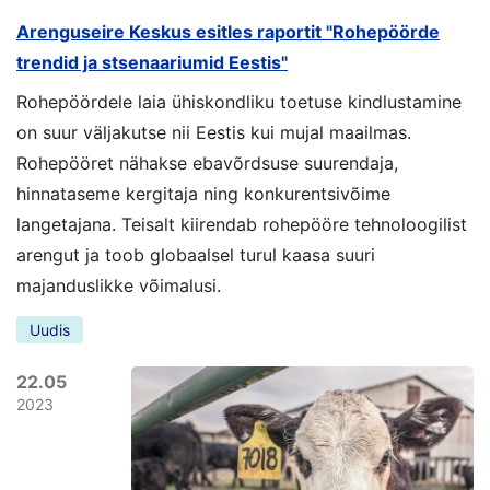
Arenguseire Keskus esitles raportit "Rohepöörde
trendid ja stsenaariumid Eestis"
Rohepöördele laia ühiskondliku toetuse kindlustamine
on suur väljakutse nii Eestis kui mujal maailmas.
Rohepööret nähakse ebavõrdsuse suurendaja,
hinnataseme kergitaja ning konkurentsivõime
langetajana. Teisalt kiirendab rohepööre tehnoloogilist
arengut ja toob globaalsel turul kaasa suuri
majanduslikke võimalusi.
Uudis
22.05
2023