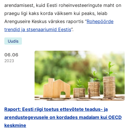
arendamisest, kuid Eesti roheinvesteeringute maht on
praegu ligi kaks korda väiksem kui peaks, leiab
Arenguseire Keskus värskes raportis “
Rohepöörde
trendid ja stsenaariumid Eestis
”.
Uudis
06.06
2023
Raport: Eesti riigi toetus ettevõtete teadus- ja
arendustegevusele on kordades madalam kui OECD
keskmine