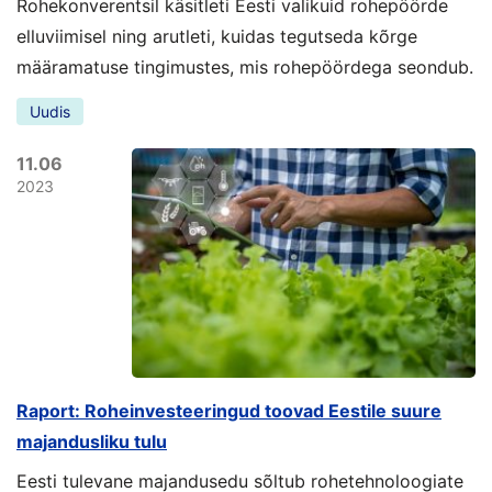
Rohekonverentsil käsitleti Eesti valikuid rohepöörde
elluviimisel ning arutleti, kuidas tegutseda kõrge
määramatuse tingimustes, mis rohepöördega seondub.
Uudis
11.06
2023
Raport: Roheinvesteeringud toovad Eestile suure
majandusliku tulu
Eesti tulevane majandusedu sõltub rohetehnoloogiate