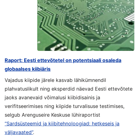
Raport: Eesti ettevõtetel on potentsiaali osaleda
globaalses kiibiäris
Vajadus kiipide järele kasvab lähikümnendil
plahvatuslikult ning eksperdid näevad Eesti ettevõtete
jaoks avanevaid võimalusi kiibidisainis ja
verifitseerimises ning kiipide turvalisuse testimises,
selgub Arenguseire Keskuse lühiraportist
“Sardsüsteemid ja kiibitehnoloogiad: hetkeseis ja
väljavaated”
.