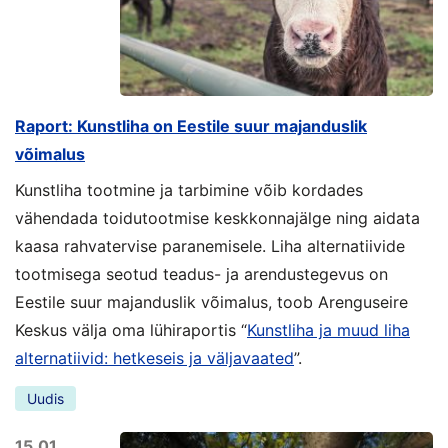
Raport: Kunstliha on Eestile suur majanduslik
võimalus
Kunstliha tootmine ja tarbimine võib kordades
vähendada toidutootmise keskkonnajälge ning aidata
kaasa rahvatervise paranemisele. Liha alternatiivide
tootmisega seotud teadus- ja arendustegevus on
Eestile suur majanduslik võimalus, toob Arenguseire
Keskus välja oma lühiraportis “
Kunstliha ja muud liha
alternatiivid: hetkeseis ja väljavaated
”.
Uudis
15.01