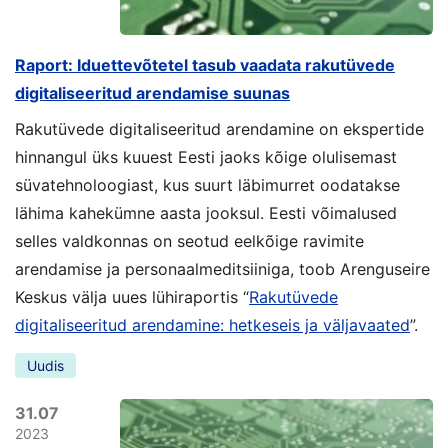
Raport: Iduettevõtetel tasub vaadata rakutüvede
digitaliseeritud arendamise suunas
Rakutüvede digitaliseeritud arendamine on ekspertide
hinnangul üks kuuest Eesti jaoks kõige olulisemast
süvatehnoloogiast, kus suurt läbimurret oodatakse
lähima kahekümne aasta jooksul. Eesti võimalused
selles valdkonnas on seotud eelkõige ravimite
arendamise ja personaalmeditsiiniga, toob Arenguseire
Keskus välja uues lühiraportis “
Rakutüvede
digitaliseeritud arendamine: hetkeseis ja väljavaated
”.
Uudis
31.07
2023