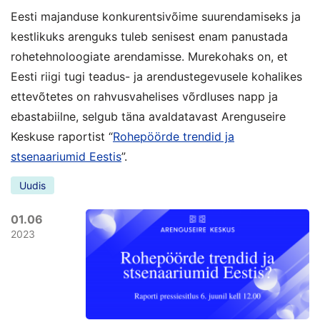
Eesti majanduse konkurentsivõime suurendamiseks ja
kestlikuks arenguks tuleb senisest enam panustada
rohetehnoloogiate arendamisse. Murekohaks on, et
Eesti riigi tugi teadus- ja arendustegevusele kohalikes
ettevõtetes on rahvusvahelises võrdluses napp ja
ebastabiilne, selgub täna avaldatavast Arenguseire
Keskuse raportist “
Rohepöörde trendid ja
stsenaariumid Eestis
”.
Uudis
01.06
2023