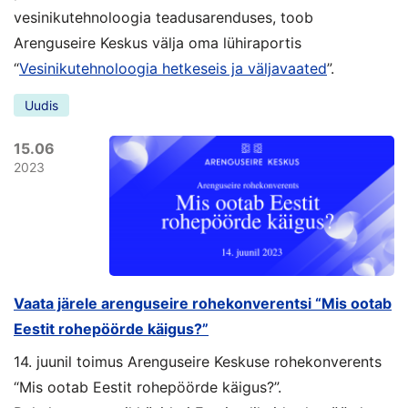
vesinikutehnoloogia teadusarenduses, toob
Arenguseire Keskus välja oma lühiraportis
“
Vesinikutehnoloogia hetkeseis ja väljavaated
”.
Uudis
15.06
2023
Vaata järele arenguseire rohekonverentsi “Mis ootab
Eestit rohepöörde käigus?”
14. juunil toimus Arenguseire Keskuse rohekonverents
“Mis ootab Eestit rohepöörde käigus?”.