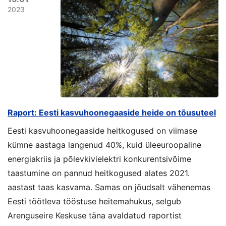
2023
Raport: Eesti kasvuhoonegaaside heide on tõusuteel
Eesti kasvuhoonegaaside heitkogused on viimase
kümne aastaga langenud 40%, kuid üleeuroopaline
energiakriis ja põlevkivielektri konkurentsivõime
taastumine on pannud heitkogused alates 2021.
aastast taas kasvama. Samas on jõudsalt vähenemas
Eesti töötleva tööstuse heitemahukus, selgub
Arenguseire Keskuse täna avaldatud raportist