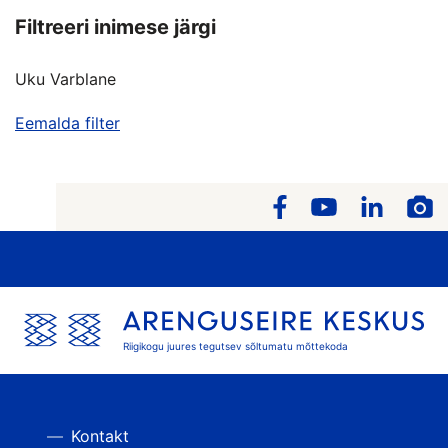
Filtreeri inimese järgi
Uku Varblane
Eemalda filter
Riigikogu juures tegutsev sõltumatu mõttekoda
Kontakt