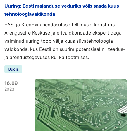
Uuring: Eesti majanduse veduriks võib saada kuus
tehnoloogiavaldkonda
EASi ja KredExi ühendasutuse tellimusel koostöös
Arenguseire Keskuse ja erivaldkondade ekspertidega
valminud uuring toob välja kuus süvatehnoloogia
valdkonda, kus Eestil on suurim potentsiaal nii teadus-
ja arendustegevuses kui ka tootmises.
Uudis
16.09
2023