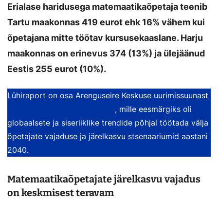
Erialase haridusega matemaatikaõpetaja teenib
Tartu maakonnas 419 eurot ehk 16% vähem kui
õpetajana mitte töötav kursusekaaslane. Harju
maakonnas on erinevus 374 (13%) ja ülejäänud
Eestis 255 eurot (10%).
Lühiraport on osa Arenguseire Keskuse uurimissuunast
„Õpetajate järelkasvu tulevik“
, mille eesmärgiks oli
globaalsete ja siseriiklike trendide põhjal töötada välja
õpetajate vajaduse ja järelkasvu stsenaariumid aastani
2040.
Matemaatikaõpetajate järelkasvu vajadus
on keskmisest teravam