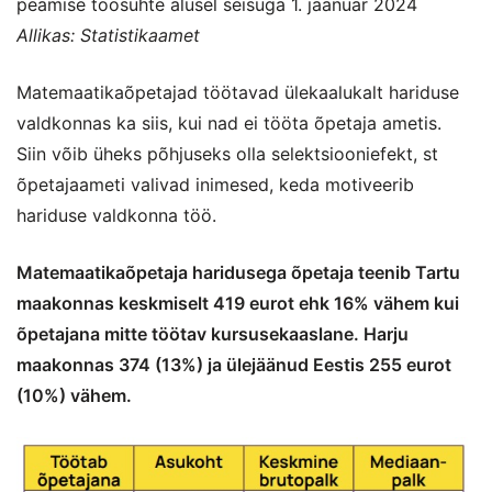
peamise töösuhte alusel seisuga 1. jaanuar 2024
Allikas: Statistikaamet
Matemaatikaõpetajad töötavad ülekaalukalt hariduse
valdkonnas ka siis, kui nad ei tööta õpetaja ametis.
Siin võib üheks põhjuseks olla selektsiooniefekt, st
õpetajaameti valivad inimesed, keda motiveerib
hariduse valdkonna töö.
Matemaatikaõpetaja haridusega õpetaja teenib Tartu
maakonnas keskmiselt 419 eurot ehk 16% vähem kui
õpetajana mitte töötav kursusekaaslane. Harju
maakonnas 374 (13%) ja ülejäänud Eestis 255 eurot
(10%) vähem.