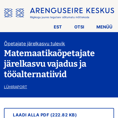
Jäta
menüü
vahele
Riigikogu juures tegutsev sõltumatu mõttekoda
EST
OTSI
MENÜÜ
Õpetajate järelkasvu tulevik
Matemaatikaõpetajate
järelkasvu vajadus ja
tööalternatiivid
LÜHIRAPORT
LAADI ALLA PDF (222.82 KB)