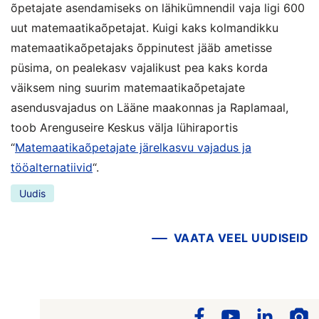
õpetajate asendamiseks on lähikümnendil vaja ligi 600
uut matemaatikaõpetajat. Kuigi kaks kolmandikku
matemaatikaõpetajaks õppinutest jääb ametisse
püsima, on pealekasv vajalikust pea kaks korda
väiksem ning suurim matemaatikaõpetajate
asendusvajadus on Lääne maakonnas ja Raplamaal,
toob Arenguseire Keskus välja lühiraportis
“
Matemaatikaõpetajate järelkasvu vajadus ja
tööalternatiivid
“.
Uudis
VAATA VEEL UUDISEID