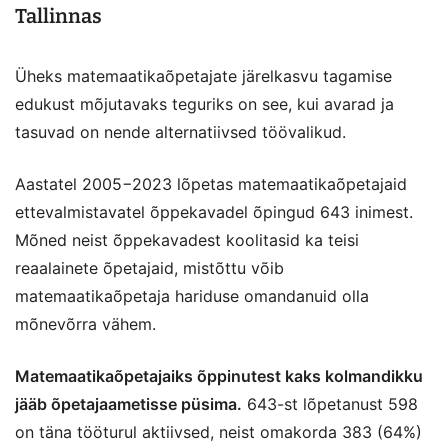
Tallinnas
Üheks matemaatikaõpetajate järelkasvu tagamise
edukust mõjutavaks teguriks on see, kui avarad ja
tasuvad on nende alternatiivsed töövalikud.
Aastatel 2005−2023 lõpetas matemaatikaõpetajaid
ettevalmistavatel õppekavadel õpingud 643 inimest.
Mõned neist õppekavadest koolitasid ka teisi
reaalainete õpetajaid, mistõttu võib
matemaatikaõpetaja hariduse omandanuid olla
mõnevõrra vähem.
Matemaatikaõpetajaiks õppinutest kaks kolmandikku
jääb õpetajaametisse püsima.
643-st lõpetanust 598
on täna tööturul aktiivsed, neist omakorda 383 (64%)