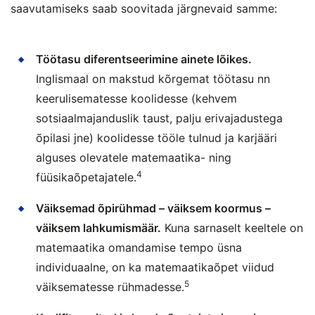
saavutamiseks saab soovitada järgnevaid samme:
Töötasu diferentseerimine ainete lõikes.
Inglismaal on makstud kõrgemat töötasu nn
keerulisematesse koolidesse (kehvem
sotsiaalmajanduslik taust, palju erivajadustega
õpilasi jne) koolidesse tööle tulnud ja karjääri
alguses olevatele matemaatika- ning
4
füüsikaõpetajatele.
Väiksemad õpirühmad – väiksem koormus –
väiksem lahkumismäär.
Kuna sarnaselt keeltele on
matemaatika omandamise tempo üsna
individuaalne, on ka matemaatikaõpet viidud
5
väiksematesse rühmadesse.