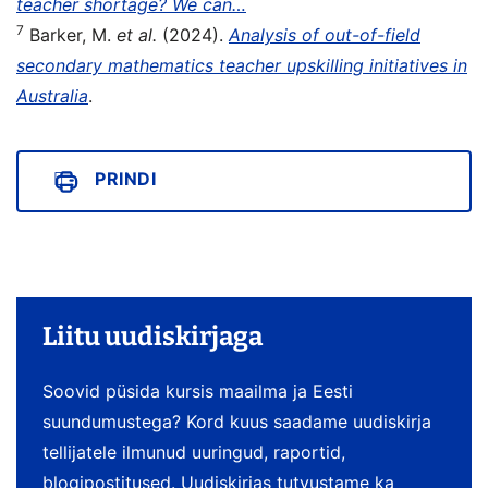
teacher shortage? We can…
7
Barker, M.
et al.
(2024).
Analysis of out-of-field
secondary mathematics teacher upskilling initiatives in
Australia
.
PRINDI
Liitu uudiskirjaga
Soovid püsida kursis maailma ja Eesti
suundumustega? Kord kuus saadame uudiskirja
tellijatele ilmunud uuringud, raportid,
blogipostitused. Uudiskirjas tutvustame ka