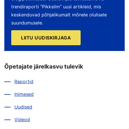
trendiraporti “Pikksilm” uusi artikleid, mis
keskenduvad põhjalikumalt mõnele olulisele
suundumusele.
LIITU UUDISKIRJAGA
Õpetajate järelkasvu tulevik
Raportid
Inimesed
Uudised
Videod