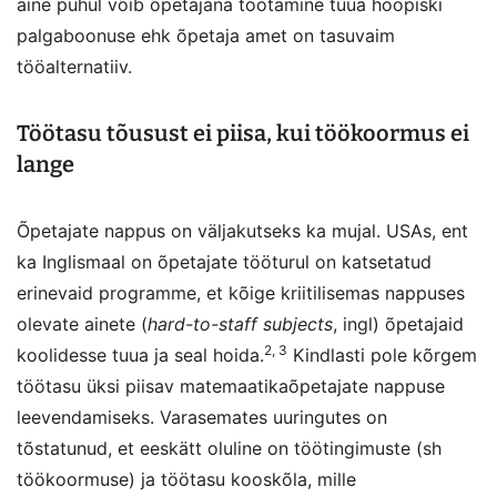
aine puhul võib õpetajana töötamine tuua hoopiski
palgaboonuse ehk õpetaja amet on tasuvaim
tööalternatiiv.
Töötasu tõusust ei piisa, kui töökoormus ei
lange
Õpetajate nappus on väljakutseks ka mujal. USAs, ent
ka Inglismaal on õpetajate tööturul on katsetatud
erinevaid programme, et kõige kriitilisemas nappuses
olevate ainete (
hard-to-staff subjects
, ingl) õpetajaid
2, 3
koolidesse tuua ja seal hoida.
Kindlasti pole kõrgem
töötasu üksi piisav matemaatikaõpetajate nappuse
leevendamiseks. Varasemates uuringutes on
tõstatunud, et eeskätt oluline on töötingimuste (sh
töökoormuse) ja töötasu kooskõla, mille