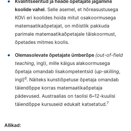
Kvalifitseeritud ja heade õpetajate jagamine
koolide vahel.
Selle asemel, et hõreasustusega
KOVi eri koolides hoida mitut osakoormusega
matemaatikaõpetajat, on mõistlik pakkuda
parimale matemaatikaõpetajale täiskoormust,
õpetades mitmes koolis.
Olemasolevate õpetajate ümberõpe
(out-of-field
teaching,
ingl), mille käigus
alakoormusega
õpetaja omandab lisakompetentsid (
up-skilling
,
6
ingl)
. Näiteks kunstiõpetuse õpetaja omandab
täiendõppe korras matemaatikaõpetaja
pädevused. Austraalias on taolisi 6
–
12-kuulisi
7
täiendõppe kursuseid edukalt katsetatud.
Allikad: