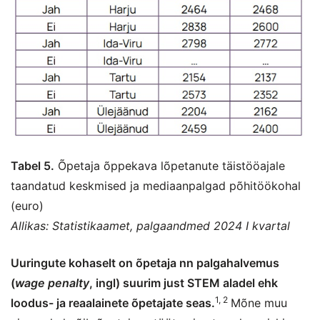
Tabel 5.
Õpetaja õppekava lõpetanute täistööajale
taandatud keskmised ja mediaanpalgad põhitöökohal
(euro)
Allikas: Statistikaamet, palgaandmed 2024 I kvartal
Uuringute kohaselt on õpetaja nn palgahalvemus
(
wage penalty
, ingl) suurim just STEM aladel ehk
1, 2
loodus- ja reaalainete õpetajate seas.
Mõne muu