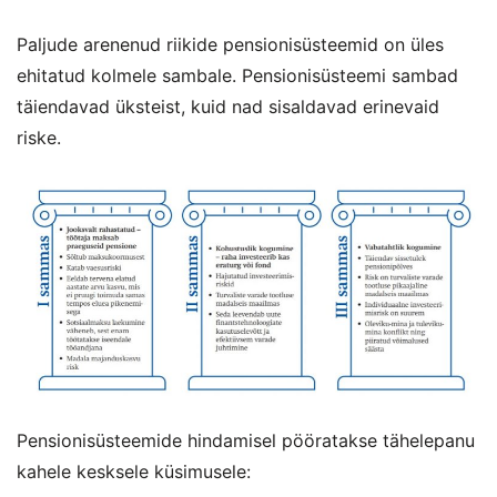
Paljude arenenud riikide pensionisüsteemid on üles
ehitatud kolmele sambale. Pensionisüsteemi sambad
täiendavad üksteist, kuid nad sisaldavad erinevaid
riske.
Pensionisüsteemide hindamisel pööratakse tähelepanu
kahele kesksele küsimusele: