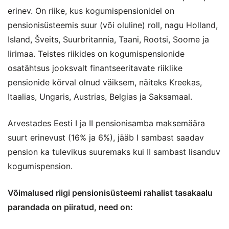
erinev. On riike, kus kogumispensionidel on
pensionisüsteemis suur (või oluline) roll, nagu Holland,
Island, Šveits, Suurbritannia, Taani, Rootsi, Soome ja
Iirimaa. Teistes riikides on kogumispensionide
osatähtsus jooksvalt finantseeritavate riiklike
pensionide kõrval olnud väiksem, näiteks Kreekas,
Itaalias, Ungaris, Austrias, Belgias ja Saksamaal.
Arvestades Eesti I ja II pensionisamba maksemäära
suurt erinevust (16% ja 6%), jääb I sambast saadav
pension ka tulevikus suuremaks kui II sambast lisanduv
kogumispension.
Võimalused riigi pensionisüsteemi rahalist tasakaalu
parandada on piiratud, need on: