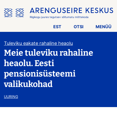
Jäta
menüü
vahele
Riigikogu juures tegutsev sõltumatu mõttekoda
EST
OTSI
MENÜÜ
Tuleviku eakate rahaline heaolu
Meie tuleviku rahaline
heaolu. Eesti
pensionisüsteemi
valikukohad
UURING