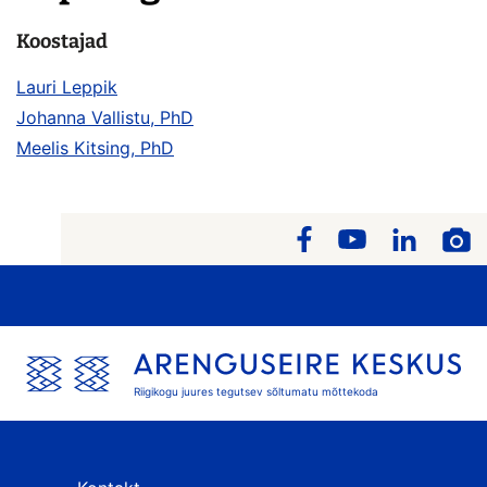
Koostajad
Lauri Leppik
Johanna Vallistu, PhD
Meelis Kitsing, PhD
Riigikogu juures tegutsev sõltumatu mõttekoda