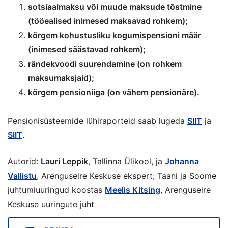
sotsiaalmaksu või muude maksude tõstmine
(tööealised inimesed maksavad rohkem);
kõrgem kohustusliku kogumispensioni määr
(inimesed säästavad rohkem);
rändekvoodi suurendamine (on rohkem
maksumaksjaid);
kõrgem pensioniiga (on vähem pensionäre).
Pensionisüsteemide lühiraporteid saab lugeda
SIIT
ja
SIIT
.
Autorid:
Lauri Leppik
, Tallinna Ülikool, ja
Johanna
Vallistu
, Arenguseire Keskuse ekspert; Taani ja Soome
juhtumiuuringud koostas
Meelis Kitsing
, Arenguseire
Keskuse uuringute juht