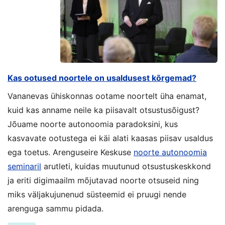
Kas ootused noortele on usaldusest kõrgemad?
Vananevas ühiskonnas ootame noortelt üha enamat,
kuid kas anname neile ka piisavalt otsustusõigust?
Jõuame noorte autonoomia paradoksini, kus
kasvavate ootustega ei käi alati kaasas piisav usaldus
ega toetus. Arenguseire Keskuse
noorte autonoomia
seminaril
arutleti, kuidas muutunud otsustuskeskkond
ja eriti digimaailm mõjutavad noorte otsuseid ning
miks väljakujunenud süsteemid ei pruugi nende
arenguga sammu pidada.