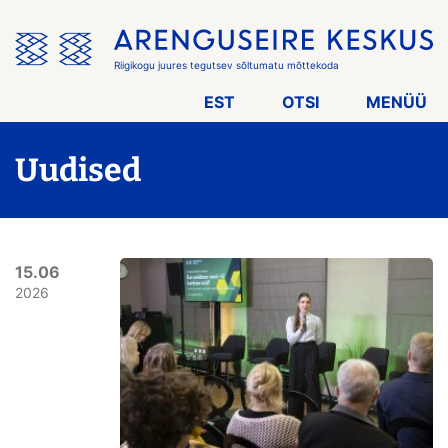
Jäta
menüü
vahele
Riigikogu juures tegutsev sõltumatu mõttekoda
EST
OTSI
MENÜÜ
Uudised
15.06
2026