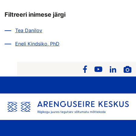
Filtreeri inimese järgi
Tea Danilov
Eneli Kindsiko, PhD
Riigikogu juures tegutsev sõltumatu mõttekoda