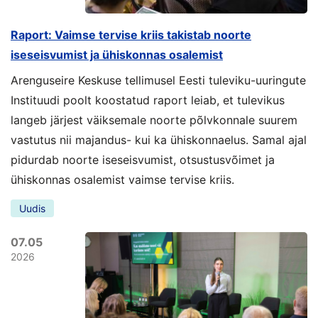
Raport: Vaimse tervise kriis takistab noorte
iseseisvumist ja ühiskonnas osalemist
Arenguseire Keskuse tellimusel Eesti tuleviku-uuringute
Instituudi poolt koostatud raport leiab, et tulevikus
langeb järjest väiksemale noorte põlvkonnale suurem
vastutus nii majandus- kui ka ühiskonnaelus. Samal ajal
pidurdab noorte iseseisvumist, otsustusvõimet ja
ühiskonnas osalemist vaimse tervise kriis.
Uudis
07.05
2026