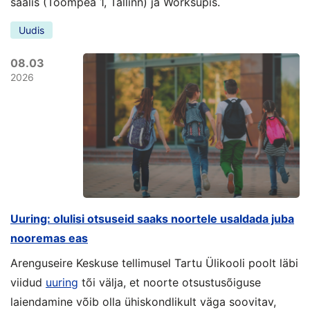
saalis (Toompea 1, Tallinn) ja Worksupis.
Uudis
08.03
2026
Uuring: olulisi otsuseid saaks noortele usaldada juba
nooremas eas
Arenguseire Keskuse tellimusel Tartu Ülikooli poolt läbi
viidud
uuring
tõi välja, et noorte otsustusõiguse
laiendamine võib olla ühiskondlikult väga soovitav,