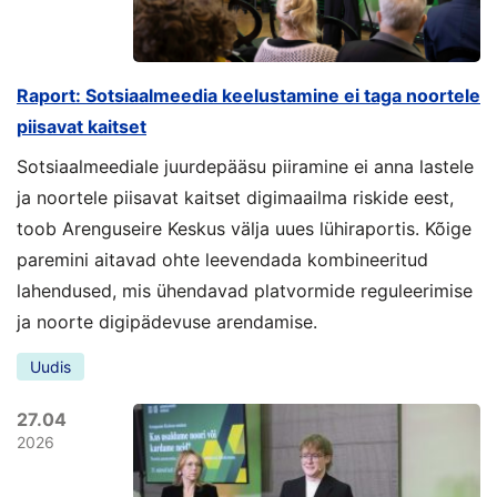
Raport: Sotsiaalmeedia keelustamine ei taga noortele
piisavat kaitset
Sotsiaalmeediale juurdepääsu piiramine ei anna lastele
ja noortele piisavat kaitset digimaailma riskide eest,
toob Arenguseire Keskus välja uues lühiraportis. Kõige
paremini aitavad ohte leevendada kombineeritud
lahendused, mis ühendavad platvormide reguleerimise
ja noorte digipädevuse arendamise.
Uudis
27.04
2026