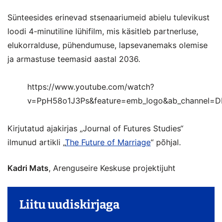
Sünteesides erinevad stsenaariumeid abielu tulevikust
loodi 4-minutiline lühifilm, mis käsitleb partnerluse,
elukorralduse, pühendumuse, lapsevanemaks olemise
ja armastuse teemasid aastal 2036.
https://www.youtube.com/watch?
v=PpH58o1J3Ps&feature=emb_logo&ab_channel
Kirjutatud ajakirjas „Journal of Futures Studies“
ilmunud artikli „
The Future of Marriage
“ põhjal.
Kadri Mats
, Arenguseire Keskuse projektijuht
Liitu uudiskirjaga