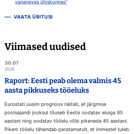
vananevas ühiskonnas"
VAATA ÜRITUSI
Viimased uudised
30.07
2026
Raport: Eesti peab olema valmis 45
aasta pikkuseks tööeluks
Eurostati uusim prognoos näitab, et järgmise
poolsajandi jooksul tõuseb Eestis oodatav eluiga 85
aastani ning oodatav tööelu võib pikeneda 45 aastani.
Pikem tööelu tähendab paratamatult, et inimestel tuleb