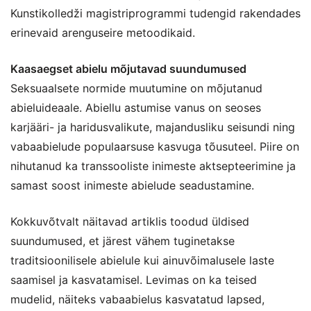
Kunstikolledži magistriprogrammi tudengid rakendades
erinevaid arenguseire metoodikaid.
Kaasaegset abielu mõjutavad suundumused
Seksuaalsete normide muutumine on mõjutanud
abieluideaale. Abiellu astumise vanus on seoses
karjääri- ja haridusvalikute, majandusliku seisundi ning
vabaabielude populaarsuse kasvuga tõusuteel. Piire on
nihutanud ka transsooliste inimeste aktsepteerimine ja
samast soost inimeste abielude seadustamine.
Kokkuvõtvalt näitavad artiklis toodud üldised
suundumused, et järest vähem tuginetakse
traditsioonilisele abielule kui ainuvõimalusele laste
saamisel ja kasvatamisel. Levimas on ka teised
mudelid, näiteks vabaabielus kasvatatud lapsed,