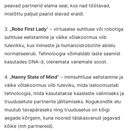
peavad partnerid elama seal, kus nad töötavad,
mistõttu paljud paarid elavad eraldi.
3. „
Robo First Lady
“ – virtuaalse suhtluse või robotiga
suhtluse eelistamine ja väike võlakoormus viib
tulevikku, kus inimeste ja humanoidrobotite abielu
normaliseerub. Tehnoloogia võimaldab laste saamist
kasutades DNA-d, olenemata vanemate soost.
4. „
Nanny State of Mind
” – inimsuhtluse eelistamine ja
väike võlakoormus viib tuleviku, mida iseloomustab
tehnoloogia, mida kasutatakse kaaslaste valimiseks ja
truudusetute partnerite jälitamiseks. Kogukondlik elu
muutub tavapäraseks ning truudusetus on kõigi
aegade kõrgeim, kuna noored täiskasvanud jagavad
kõike (mh partnereid).