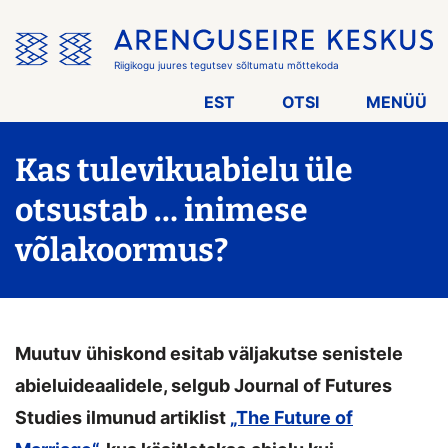
Jäta
menüü
vahele
Riigikogu juures tegutsev sõltumatu mõttekoda
EST
OTSI
MENÜÜ
Kas tulevikuabielu üle
otsustab … inimese
võlakoormus?
Muutuv ühiskond esitab väljakutse senistele
abieluideaalidele, selgub Journal of Futures
Studies ilmunud artiklist
„The Future of