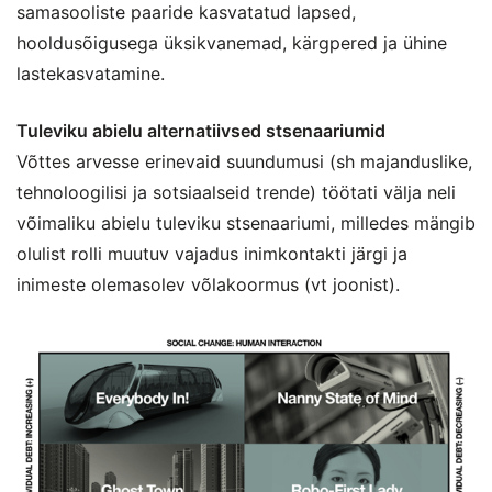
samasooliste paaride kasvatatud lapsed,
hooldusõigusega üksikvanemad, kärgpered ja ühine
lastekasvatamine.
Tuleviku abielu alternatiivsed stsenaariumid
Võttes arvesse erinevaid suundumusi (sh majanduslike,
tehnoloogilisi ja sotsiaalseid trende) töötati välja neli
võimaliku abielu tuleviku stsenaariumi, milledes mängib
olulist rolli muutuv vajadus inimkontakti järgi ja
inimeste olemasolev võlakoormus (vt joonist).