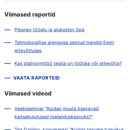
Viimased raportid
Pikenev tööelu ja elukestev õpe
Tehnoloogilise arenguga seotud trendid Eesti
ettevõtluses
Kas platvormitöö tegija on töötaja või ettevõtja?
VAATA RAPORTEID
Viimased videod
Veebiseminar "Kuidas muuta kasvavad
kaitsekulutused majanduskasvuks?"
Tea Danilov, konverentsi "Kuidas tasume tulevikus