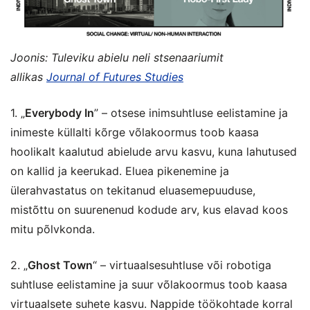
Joonis: Tuleviku abielu neli stsenaariumit
allikas
Journal of Futures Studies
1. „
Everybody In
” – otsese inimsuhtluse eelistamine ja
inimeste küllalti kõrge võlakoormus toob kaasa
hoolikalt kaalutud abielude arvu kasvu, kuna lahutused
on kallid ja keerukad. Eluea pikenemine ja
ülerahvastatus on tekitanud eluasemepuuduse,
mistõttu on suurenenud kodude arv, kus elavad koos
mitu põlvkonda.
2. „
Ghost Town
“ – virtuaalsesuhtluse või robotiga
suhtluse eelistamine ja suur võlakoormus toob kaasa
virtuaalsete suhete kasvu. Nappide töökohtade korral