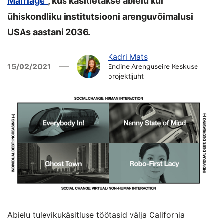
Marriage“
, kus käsitletakse abielu kui
ühiskondliku institutsiooni arenguvõimalusi
USAs aastani 2036.
Kadri Mats
15/02/2021
Endine Arenguseire Keskuse
projektijuht
Abielu tulevikukäsitluse töötasid välja California