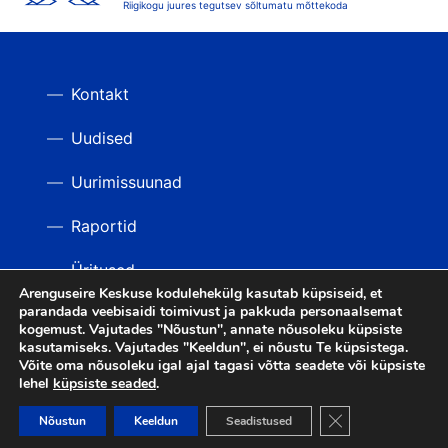
Riigikogu juures tegutsev sõltumatu mõttekoda
Kontakt
Uudised
Uurimissuunad
Raportid
Üritused
Arenguseire Keskuse kodulehekülg kasutab küpsiseid, et
parandada veebisaidi toimivust ja pakkuda personaalsemat
Videod
TAGASI ÜLES
kogemust. Vajutades "Nõustun", annate nõusoleku küpsiste
kasutamiseks. Vajutades "Keeldun", ei nõustu Te küpsistega.
Võite oma nõusoleku igal ajal tagasi võtta seadete või küpsiste
lehel
küpsiste seaded
.
LIITU UUDISKIRJAGA
Close GDPR Cooki
Nõustun
Keeldun
Seadistused