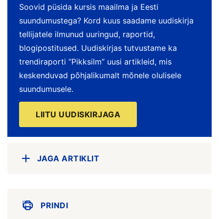
Soovid püsida kursis maailma ja Eesti
suundumustega? Kord kuus saadame uudiskirja
tellijatele ilmunud uuringud, raportid,
blogipostitused. Uudiskirjas tutvustame ka
trendiraporti “Pikksilm” uusi artikleid, mis
keskenduvad põhjalikumalt mõnele olulisele
suundumusele.
LIITU UUDISKIRJAGA
JAGA ARTIKLIT
PRINDI