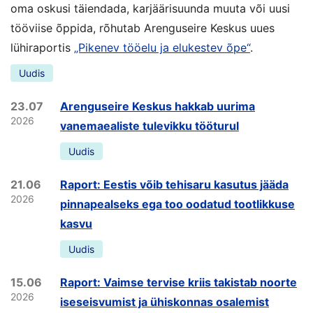
oma oskusi täiendada, karjäärisuunda muuta või uusi
tööviise õppida, rõhutab Arenguseire Keskus uues
lühiraportis
„Pikenev tööelu ja elukestev õpe“
.
Uudis
23.07
Arenguseire Keskus hakkab uurima
2026
vanemaealiste tulevikku tööturul
Uudis
21.06
Raport: Eestis võib tehisaru kasutus jääda
2026
pinnapealseks ega too oodatud tootlikkuse
kasvu
Uudis
15.06
Raport: Vaimse tervise kriis takistab noorte
2026
iseseisvumist ja ühiskonnas osalemist