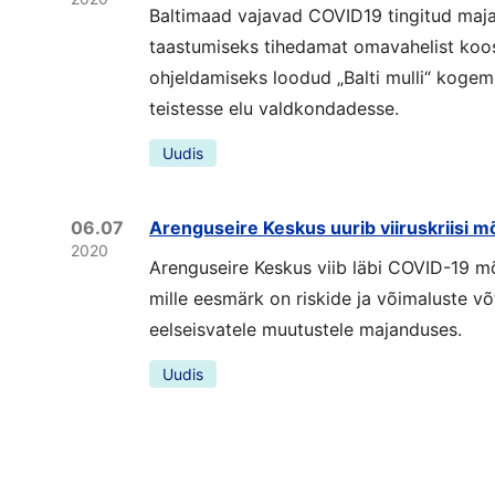
Baltimaad vajavad COVID19 tingitud majan
taastumiseks tihedamat omavahelist ko
ohjeldamiseks loodud „Balti mulli“ kogem
teistesse elu valdkondadesse.
Uudis
06.07
Arenguseire Keskus uurib viiruskriisi m
2020
Arenguseire Keskus viib läbi COVID-19 mõj
mille eesmärk on riskide ja võimaluste 
eelseisvatele muutustele majanduses.
Uudis