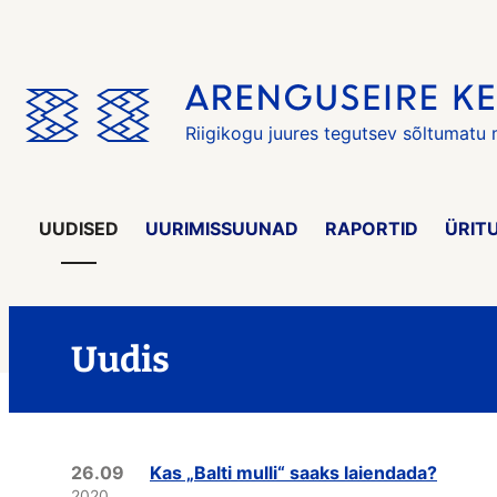
Jäta
menüü
vahele
Riigikogu juures tegutsev sõltumatu
UUDISED
UURIMISSUUNAD
RAPORTID
ÜRIT
Uudis
26.09
Kas „Balti mulli“ saaks laiendada?
2020