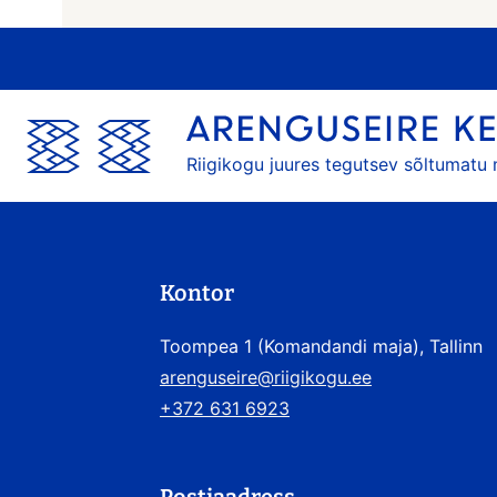
Riigikogu juures tegutsev sõltumatu
Kontor
Toompea 1 (Komandandi maja), Tallinn
arenguseire@riigikogu.ee
+372 631 6923