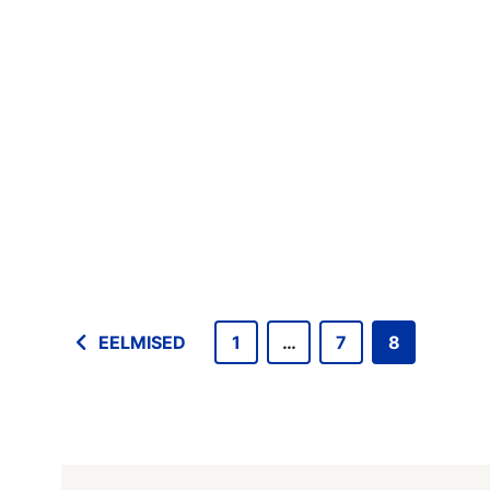
EELMISED
1
…
7
8