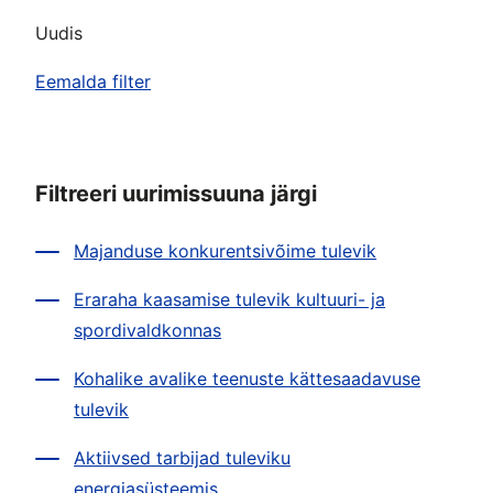
Uudis
Eemalda filter
Filtreeri uurimissuuna järgi
Majanduse konkurentsivõime tulevik
Eraraha kaasamise tulevik kultuuri- ja
spordivaldkonnas
Kohalike avalike teenuste kättesaadavuse
tulevik
Aktiivsed tarbijad tuleviku
energiasüsteemis