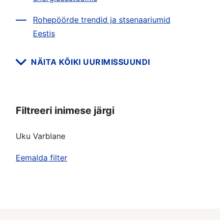
Rohepöörde trendid ja stsenaariumid
Eestis
NÄITA KÕIKI UURIMISSUUNDI
Filtreeri inimese järgi
Uku Varblane
Eemalda filter