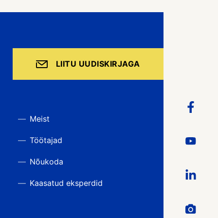
LIITU UUDISKIRJAGA
Meist
Töötajad
Nõukoda
Kaasatud eksperdid