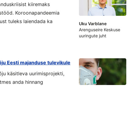
duskriisist kiiremaks
ostööd. Koroonapandeemia
ust tuleks laiendada ka
Uku Varblane
Arenguseire Keskuse
uuringute juht
õju Eesti majanduse tulevikule
u käsitleva uurimisprojekti,
võtmes anda hinnang