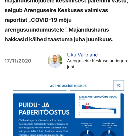
majandusmõjudele keskmisest paremini vastu,
selgub Arenguseire Keskuses valmivas
raportist „COVID-19 mõju
arengusuundumustele“. Majandusharus
hakkasid käibed taastuma juba juunikuus.
Uku Varblane
17/11/2020
Arenguseire Keskuse uuringute
juht