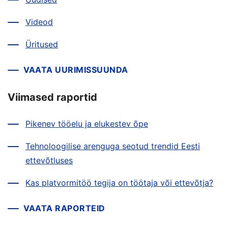
Videod
Üritused
VAATA UURIMISSUUNDA
Viimased raportid
Pikenev tööelu ja elukestev õpe
Tehnoloogilise arenguga seotud trendid Eesti
ettevõtluses
Kas platvormitöö tegija on töötaja või ettevõtja?
VAATA RAPORTEID