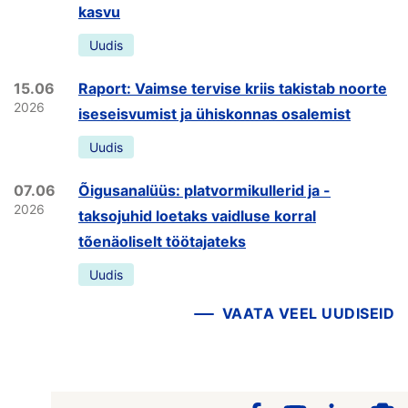
kasvu
Uudis
15.06
Raport: Vaimse tervise kriis takistab noorte
2026
iseseisvumist ja ühiskonnas osalemist
Uudis
07.06
Õigusanalüüs: platvormikullerid ja -
2026
taksojuhid loetaks vaidluse korral
tõenäoliselt töötajateks
Uudis
VAATA VEEL UUDISEID