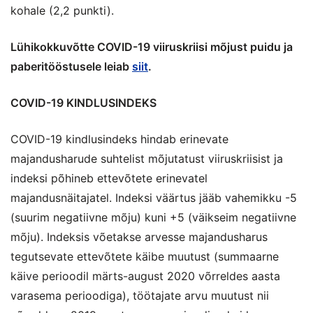
kohale (2,2 punkti).
Lühikokkuvõtte COVID-19 viiruskriisi mõjust puidu ja
paberitööstusele leiab
siit
.
COVID-19 KINDLUSINDEKS
COVID-19 kindlusindeks hindab erinevate
majandusharude suhtelist mõjutatust viiruskriisist ja
indeksi põhineb ettevõtete erinevatel
majandusnäitajatel. Indeksi väärtus jääb vahemikku -5
(suurim negatiivne mõju) kuni +5 (väikseim negatiivne
mõju). Indeksis võetakse arvesse majandusharus
tegutsevate ettevõtete käibe muutust (summaarne
käive perioodil märts-august 2020 võrreldes aasta
varasema perioodiga), töötajate arvu muutust nii