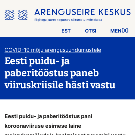
Jäta
menüü
vahele
Riigikogu juures tegutsev sõltumatu mõttekoda
EST
OTSI
MENÜÜ
COVID-19 mõju arengusuundumustele
Eesti puidu- ja
paberitööstus paneb
viiruskriisile hästi vastu
Eesti puidu- ja paberitööstus pani
koroonaviiruse esimese laine