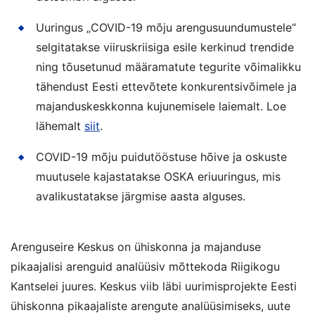
Uuringus „COVID-19 mõju arengusuundumustele“
selgitatakse viiruskriisiga esile kerkinud trendide
ning tõusetunud määramatute tegurite võimalikku
tähendust Eesti ettevõtete konkurentsivõimele ja
majanduskeskkonna kujunemisele laiemalt. Loe
lähemalt
siit
.
COVID-19 mõju puidutööstuse hõive ja oskuste
muutusele kajastatakse OSKA eriuuringus, mis
avalikustatakse järgmise aasta alguses.
Arenguseire Keskus on ühiskonna ja majanduse
pikaajalisi arenguid analüüsiv mõttekoda Riigikogu
Kantselei juures. Keskus viib läbi uurimisprojekte Eesti
ühiskonna pikaajaliste arengute analüüsimiseks, uute