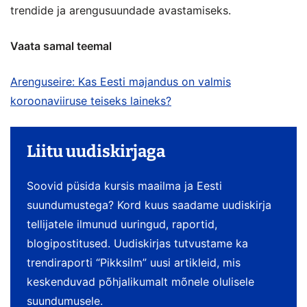
trendide ja arengusuundade avastamiseks.
Vaata samal teemal
Arenguseire: Kas Eesti majandus on valmis
koroonaviiruse teiseks laineks?
Liitu uudiskirjaga
Soovid püsida kursis maailma ja Eesti
suundumustega? Kord kuus saadame uudiskirja
tellijatele ilmunud uuringud, raportid,
blogipostitused. Uudiskirjas tutvustame ka
trendiraporti “Pikksilm” uusi artikleid, mis
keskenduvad põhjalikumalt mõnele olulisele
suundumusele.