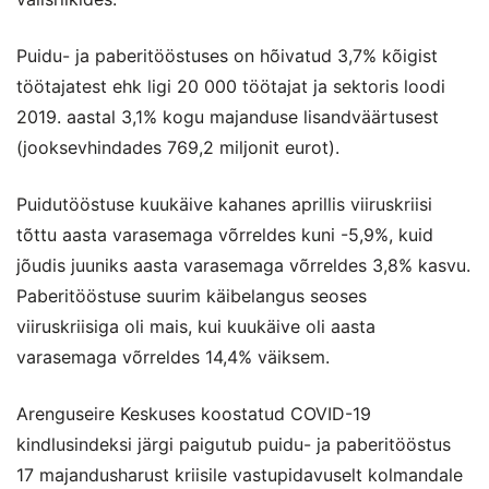
Puidu- ja paberitööstuses on hõivatud 3,7% kõigist
töötajatest ehk ligi 20 000 töötajat ja sektoris loodi
2019. aastal 3,1% kogu majanduse lisandväärtusest
(jooksevhindades 769,2 miljonit eurot).
Puidutööstuse kuukäive kahanes aprillis viiruskriisi
tõttu aasta varasemaga võrreldes kuni -5,9%, kuid
jõudis juuniks aasta varasemaga võrreldes 3,8% kasvu.
Paberitööstuse suurim käibelangus seoses
viiruskriisiga oli mais, kui kuukäive oli aasta
varasemaga võrreldes 14,4% väiksem.
Arenguseire Keskuses koostatud COVID-19
kindlusindeksi järgi paigutub puidu- ja paberitööstus
17 majandusharust kriisile vastupidavuselt kolmandale