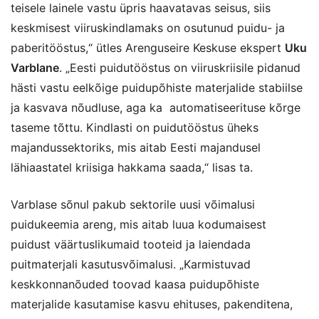
teisele lainele vastu üpris haavatavas seisus, siis
keskmisest viiruskindlamaks on osutunud puidu- ja
paberitööstus,“ ütles Arenguseire Keskuse ekspert
Uku
Varblane
. „Eesti puidutööstus on viiruskriisile pidanud
hästi vastu eelkõige puidupõhiste materjalide stabiilse
ja kasvava nõudluse, aga ka automatiseerituse kõrge
taseme tõttu. Kindlasti on puidutööstus üheks
majandussektoriks, mis aitab Eesti majandusel
lähiaastatel kriisiga hakkama saada,“ lisas ta.
Varblase sõnul pakub sektorile uusi võimalusi
puidukeemia areng, mis aitab luua kodumaisest
puidust väärtuslikumaid tooteid ja laiendada
puitmaterjali kasutusvõimalusi. „Karmistuvad
keskkonnanõuded toovad kaasa puidupõhiste
materjalide kasutamise kasvu ehituses, pakenditena,