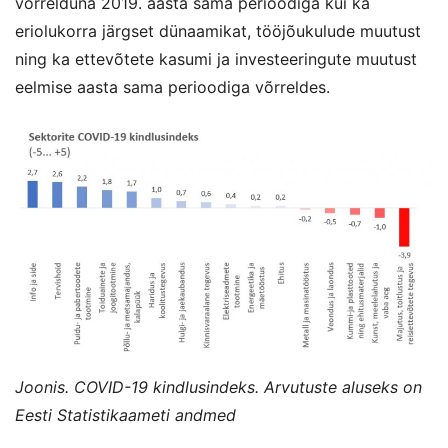
võrrelduna 2019. aasta sama perioodiga kui ka
eriolukorra järgset dünaamikat, tööjõukulude muutust
ning ka ettevõtete kasumi ja investeeringute muutust
eelmise aasta sama perioodiga võrreldes.
Joonis. COVID-19 kindlusindeks. Arvutuste aluseks on
Eesti Statistikaameti andmed