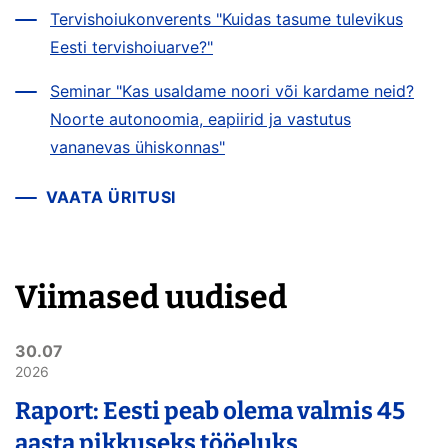
Tervishoiukonverents "Kuidas tasume tulevikus
Eesti tervishoiuarve?"
Seminar "Kas usaldame noori või kardame neid?
Noorte autonoomia, eapiirid ja vastutus
vananevas ühiskonnas"
VAATA ÜRITUSI
Viimased uudised
30.07
2026
Raport: Eesti peab olema valmis 45
aasta pikkuseks tööeluks