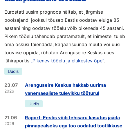
Eurostati uusim prognoos näitab, et järgmise
poolsajandi jooksul tõuseb Eestis oodatav eluiga 85
aastani ning oodatav tööelu võib pikeneda 45 aastani.
Pikem tööelu tähendab paratamatult, et inimestel tuleb
oma oskusi täiendada, karjäärisuunda muuta või uusi
tööviise õppida, rõhutab Arenguseire Keskus uues
lühiraportis
„Pikenev tööelu ja elukestev õpe“
.
Uudis
23.07
Arenguseire Keskus hakkab uurima
2026
vanemaealiste tulevikku tööturul
Uudis
21.06
Raport: Eestis võib tehisaru kasutus jääda
2026
pinnapealseks ega too oodatud tootlikkuse