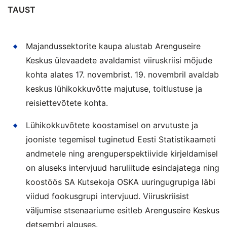
TAUST
Majandussektorite kaupa alustab Arenguseire
Keskus ülevaadete avaldamist viiruskriisi mõjude
kohta alates 17. novembrist. 19. novembril avaldab
keskus lühikokkuvõtte majutuse, toitlustuse ja
reisiettevõtete kohta.
Lühikokkuvõtete koostamisel on arvutuste ja
jooniste tegemisel tuginetud Eesti Statistikaameti
andmetele ning arenguperspektiivide kirjeldamisel
on aluseks intervjuud haruliitude esindajatega ning
koostöös SA Kutsekoja OSKA uuringugrupiga läbi
viidud fookusgrupi intervjuud. Viiruskriisist
väljumise stsenaariume esitleb Arenguseire Keskus
detsembri alguses.