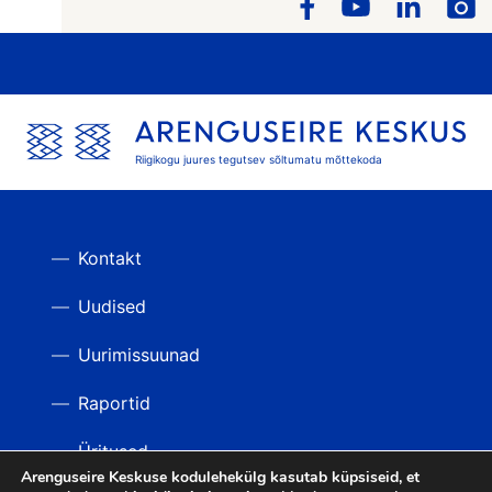
Riigikogu juures tegutsev sõltumatu mõttekoda
Kontakt
Uudised
Uurimissuunad
Raportid
Üritused
Arenguseire Keskuse kodulehekülg kasutab küpsiseid, et