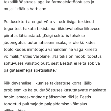
tekstiilitööstuses, aga ka farmaatsiatööstuses ja
mujal,“ rääkis Varblane.
Puidusektori arengut võib viiruskriisiga tekkinud
teguritest hakata takistama riikidevahelise liikuvuse
piiratus lähiaastatel. „Kuigi sektoris tehakse
jõupingutusi automatiseerimiseks, ei ole kõikides
töölõikudes inimtööjõu vähendamine väga kiiresti
võimalik,“ ütles Varblane. „Näiteks on mööblitööstus
sõltuvuses välistööjõust, sest Eestist ei leita sobiva
palgatasemega spetsialiste.“
Riikidevahelise liikumise takistatuse korral jääb
probleemiks ka puidutööstuses kasutatavate masinate
hooldusmeeskondade pääsemine riiki ja Eestis
toodetud puitmajade paigaldamise võimalus
välisriikides.