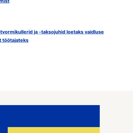
mist
tvormikullerid ja -taksojuhid loetaks vaidluse
t töötajateks