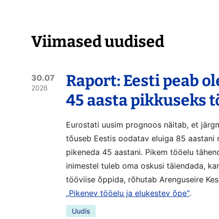
Viimased uudised
Raport: Eesti peab o
30.07
2026
45 aasta pikkuseks 
Eurostati uusim prognoos näitab, et järg
tõuseb Eestis oodatav eluiga 85 aastani 
pikeneda 45 aastani. Pikem tööelu tähen
inimestel tuleb oma oskusi täiendada, ka
tööviise õppida, rõhutab Arenguseire Kes
„Pikenev tööelu ja elukestev õpe“
.
Uudis