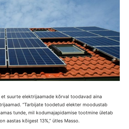
 et suurte elektrijaamade kõrval toodavad aina
ktrijaamad. “Tarbijate toodetud elekter moodustab
Samas tunde, mil kodumajapidamise tootmine ületab
on aastas kõigest 13%,” ütles Masso.