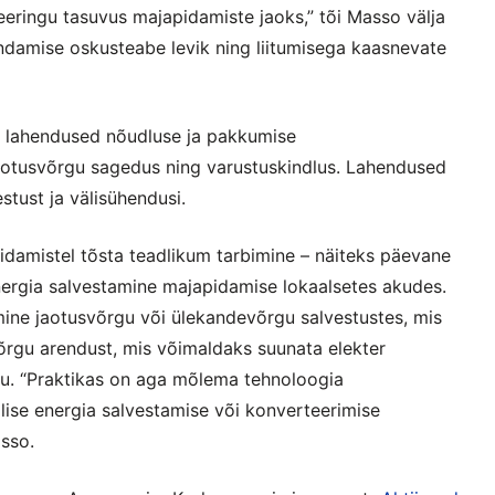
teeringu tasuvus majapidamiste jaoks,” tõi Masso välja
endamise oskusteabe levik ning liitumisega kaasnevate
d lahendused nõudluse ja pakkumise
jaotusvõrgu sagedus ning varustuskindlus. Lahendused
tust ja välisühendusi.
idamistel tõsta teadlikum tarbimine – näiteks päevane
ergia salvestamine majapidamise lokaalsetes akudes.
amine jaotusvõrgu või ülekandevõrgu salvestustes, mis
õrgu arendust, mis võimaldaks suunata elekter
. “Praktikas on aga mõlema tehnoloogia
lise energia salvestamise või konverteerimise
sso.