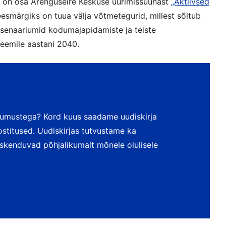
on osa Arenguseire Keskuse uurimissuunast
„Aktiivsed
eesmärgiks on tuua välja võtmetegurid, millest sõltub
 stsenaariumid kodumajapidamiste ja teiste
teemile aastani 2040.
dumustega? Kord kuus saadame uudiskirja
postitused. Uudiskirjas tutvustame ka
keskenduvad põhjalikumalt mõnele olulisele