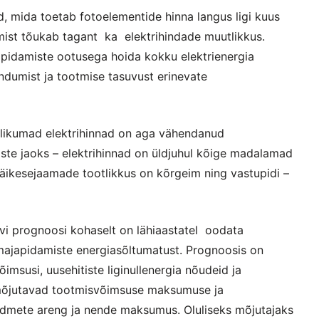
, mida toetab fotoelementide hinna langus ligi kuus
mist tõukab tagant ka elektrihindade muutlikkus.
japidamiste ootusega hoida kokku elektrienergia
sandumist ja tootmise tasuvust erinevate
likumad elektrihinnad on aga vähendanud
te jaoks – elektrihinnad on üldjuhul kõige madalamad
päikesejaamade tootlikkus on kõrgeim ning vastupidi –
levi prognoosi kohaselt on lähiaastatel oodata
majapidamiste energiasõltumatust. Prognoosis on
imsusi, uusehitiste liginullenergia nõudeid ja
t mõjutavad tootmisvõimsuse maksumuse ja
eadmete areng ja nende maksumus. Oluliseks mõjutajaks