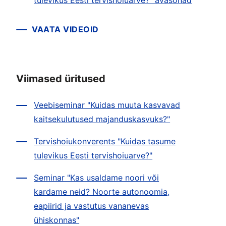
tulevikus Eesti tervishoiuarve?" avasõnad
VAATA VIDEOID
Viimased üritused
Veebiseminar "Kuidas muuta kasvavad
kaitsekulutused majanduskasvuks?"
Tervishoiukonverents "Kuidas tasume
tulevikus Eesti tervishoiuarve?"
Seminar "Kas usaldame noori või
kardame neid? Noorte autonoomia,
eapiirid ja vastutus vananevas
ühiskonnas"