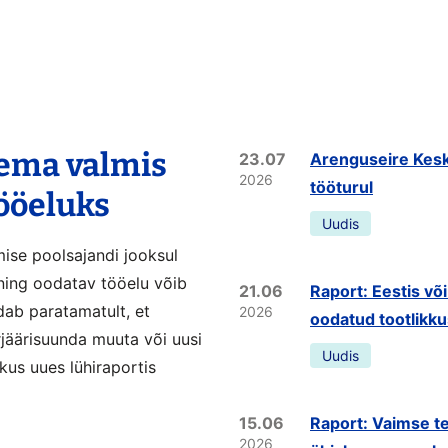
lema valmis
23.07
Arenguseire Kesk
2026
tööturul
tööeluks
Uudis
mise poolsajandi jooksul
ning oodatav tööelu võib
21.06
Raport: Eestis võ
dab paratamatult, et
2026
oodatud tootlikk
rjäärisuunda muuta või uusi
Uudis
kus uues lühiraportis
15.06
Raport: Vaimse te
2026