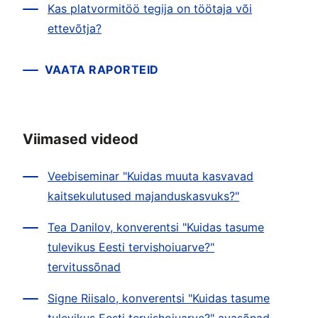
Kas platvormitöö tegija on töötaja või
ettevõtja?
VAATA RAPORTEID
Viimased videod
Veebiseminar "Kuidas muuta kasvavad
kaitsekulutused majanduskasvuks?"
Tea Danilov, konverentsi "Kuidas tasume
tulevikus Eesti tervishoiuarve?"
tervitussõnad
Signe Riisalo, konverentsi "Kuidas tasume