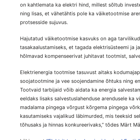
on kahtlemata ka elektri hind, millest sõltub inves
ning lisas, et vähetähtis pole ka väiketootmise ar
protsesside sujuvus.
Hajutatud väiketootmise kasvuks on aga tarviliku
tasakaalustamiseks, et tagada elektrisüsteemi ja 
hõlmavad kompenseerivat juhitavat tootmist, salves
Elektrienergia tootmise tasuvust aitaks kodumajap
soojatootmine ja vee soojendamine õhtuks ning en
Tootvaid tarbijaid võib aidata ka energia salvest
eeldaks lisaks salvestuslahenduse arendusele ka v
madalama pingega võrgust kõrgema pingega võrku
kasutamiseks vajalikud läbimurded, mis teeksid sel
tõhusaks ja hinnas konkureerivaks,” tõdes Märt Mä