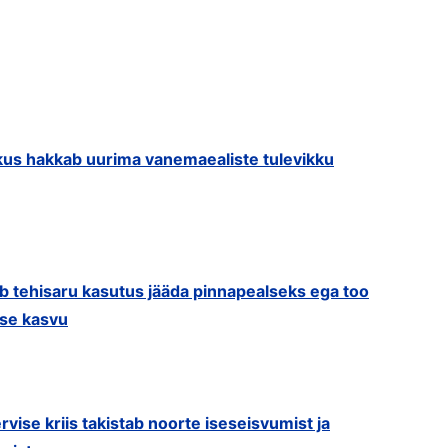
us hakkab uurima vanemaealiste tulevikku
ib tehisaru kasutus jääda pinnapealseks ega too
use kasvu
rvise kriis takistab noorte iseseisvumist ja