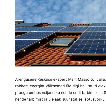
Arenguseire Keskuse ekspert Märt Masso tõi välja,
rohkem energiat väiksemad üle riigi hajutatud ele
praegu umbes neljandiku nende endi tarbimisest. 
nende tarbimist ja ülejääk suunatakse jaotusvõrku 