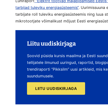
Lühiraport
“Elektrit tootvad majapidamised Eestis”
tarbijad tuleviku energiasüsteemis“
. Uurimissuuna 
tarbijate roll tuleviku energiasüsteemis ning luua
mikrotootjate võimalikust mõjust Eesti energiasüs
Liitu uudiskirjaga
Soovid püsida kursis maailma ja Eesti suun
tellijatele ilmunud uuringud, raportid, blogi
trendiraporti “Pikksilm” uusi artikleid, mis 
suundumusele.
LIITU UUDISKIRJAGA