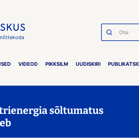
Otsi
 mõttekoda
USED
VIDEOD
PIKKSILM
UUDISKIRI
PUBLIKATSI
ktrienergia sõltumatus
geb