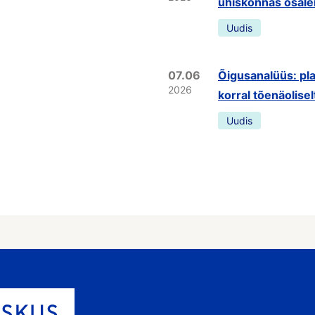
ühiskonnas osale
Uudis
07.06
Õigusanalüüs: pla
2026
korral tõenäolisel
Uudis