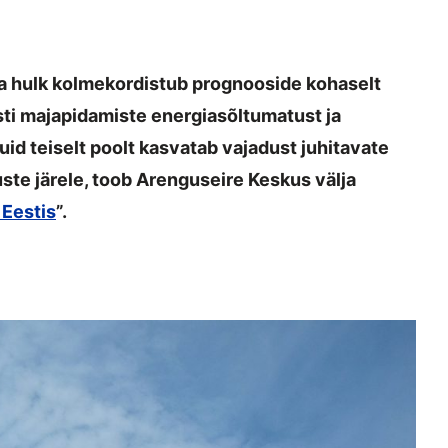
a hulk kolmekordistub prognooside kohaselt
sti majapidamiste energiasõltumatust ja
d teiselt poolt kasvatab vajadust juhitavate
ste järele, toob Arenguseire Keskus välja
 Eestis
”.