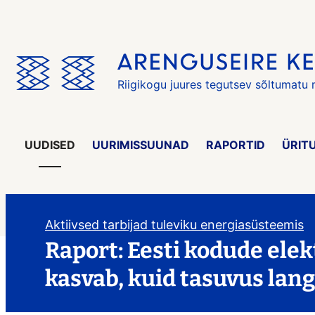
Jäta
menüü
vahele
Riigikogu juures tegutsev sõltumatu
UUDISED
UURIMISSUUNAD
RAPORTID
ÜRIT
Aktiivsed tarbijad tuleviku energiasüsteemis
Raport: Eesti kodude ele
kasvab, kuid tasuvus lan