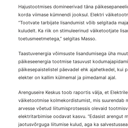
Hajustootmises domineerivad täna päikesepaneelid
korda viimase kümnendi jooksul. Elektri väiketoot
“Tootvate tarbijate lisandumist võib selgitada ma
kuludelt. Ka riik on stimuleerinud väiketootjate li
toetusmeetmetega,” selgitas Masso.
Taastuvenergia võimsuste lisandumisega üha muut
päikeseenergia tootmise tasuvust kodumajapidamis
päikesepaistelistel päevadel ehk ajahetkedel, kui 
elekter on kallim külmemal ja pimedamal ajal.
Arenguseire Keskus toob raportis välja, et Elektri
väiketootmise kolmekordistumist, mis suurendab 
arvesse võetud liitumisprotsessis olevaid tootmisvõ
elektritarbimise oodavat kasvu. “Edasist arengu
jaotusvõrguga liitumise kulud, aga ka salvestuss