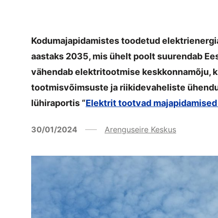
Kodumajapidamistes toodetud elektrienergi
aastaks 2035, mis ühelt poolt suurendab Ee
vähendab elektritootmise keskkonnamõju, kui
tootmisvõimsuste ja riikidevaheliste ühendu
lühiraportis “
Elektrit tootvad majapidamised
30/01/2024
Arenguseire Keskus