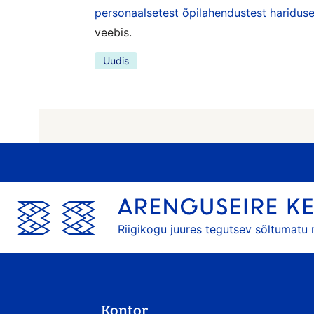
personaalsetest õpilahendustest haridus
veebis.
Uudis
Riigikogu juures tegutsev sõltumatu
Kontor