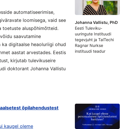
sesside automatiseerimise,
iväravate loomisega, vaid see
Johanna Vallistu, PhD
 toetuste aluspõhimõtteid.
Eesti Tuleviku-
uuringute Instituudi
e võidu saavutamine
tegevjuht ja TalTechi
a ka digitaalse heaoluriigi ohud
Ragnar Nurkse
instituudi teadur
mmet aastat arvestades. Eestis
tust, kirjutab tulevikuseire
udi doktorant Johanna Vallistu
aalsetest õpilahendustest
ui kaugel oleme