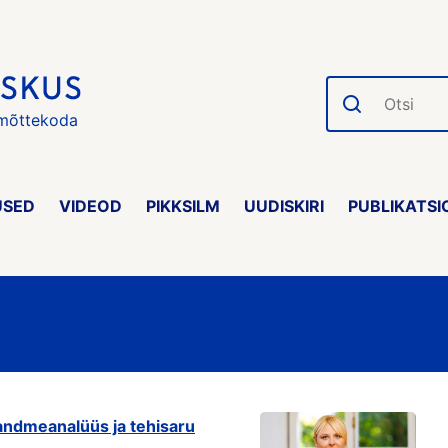
Otsi
 mõttekoda
USED
VIDEOD
PIKKSILM
UUDISKIRI
PUBLIKATSI
s andmeanalüüs ja tehisaru