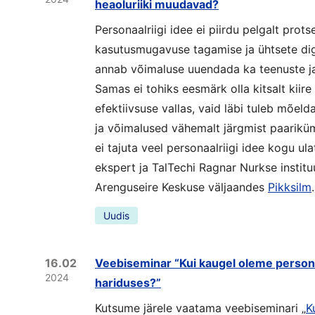
heaoluriiki muudavad?
Personaalriigi idee ei piirdu pelgalt prot
kasutusmugavuse tagamise ja ühtsete dig
annab võimaluse uuendada ka teenuste ja
Samas ei tohiks eesmärk olla kitsalt kiir
efektiivsuse vallas, vaid läbi tuleb mõeld
ja võimalused vähemalt järgmist paarikü
ei tajuta veel personaalriigi idee kogu ula
ekspert ja TalTechi Ragnar Nurkse institu
Arenguseire Keskuse väljaandes
Pikksilm
.
Uudis
16.02
Veebiseminar “Kui kaugel oleme person
2024
hariduses?”
Kutsume järele vaatama veebiseminari „
K