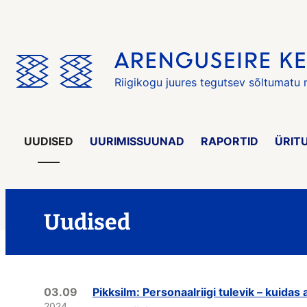
Jäta
menüü
vahele
Riigikogu juures tegutsev sõltumatu
UUDISED
UURIMISSUUNAD
RAPORTID
ÜRIT
Uudised
03.09
Pikksilm: Personaalriigi tulevik – kuida
2024