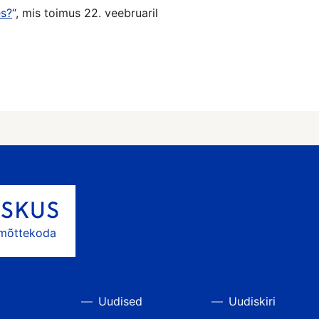
es?
“, mis toimus 22. veebruaril
 mõttekoda
Uudised
Uudiskiri