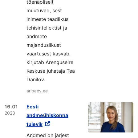
tõenäoliselt
muutuvad, sest
inimeste teadlikus
tehisintellektist ja
andmete
majanduslikust
väärtusest kasvab,
kirjutab Arenguseire
Keskuse juhataja Tea
Danilov.
aripaev.ee
16.01
Eesti
2023
andmeühiskonna
tulevik
Andmed on järjest