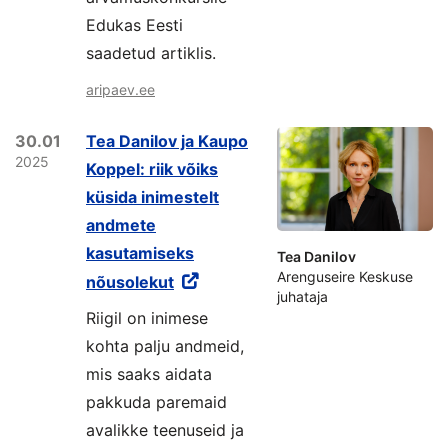
Edukas Eesti
saadetud artiklis.
aripaev.ee
30.01
Tea Danilov ja Kaupo
2025
Koppel: riik võiks
küsida inimestelt
andmete
kasutamiseks
Tea Danilov
Arenguseire Keskuse
nõusolekut
juhataja
Riigil on inimese
kohta palju andmeid,
mis saaks aidata
pakkuda paremaid
avalikke teenuseid ja