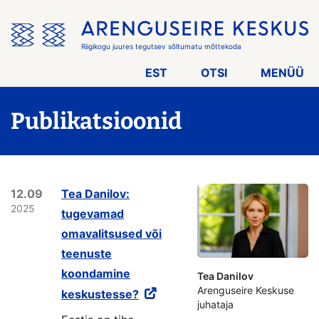
Jäta
menüü
vahele
Riigikogu juures tegutsev sõltumatu mõttekoda
EST
OTSI
MENÜÜ
Publikatsioonid
12.09
Tea Danilov:
2025
tugevamad
omavalitsused või
teenuste
koondamine
Tea Danilov
Arenguseire Keskuse
keskustesse?
juhataja