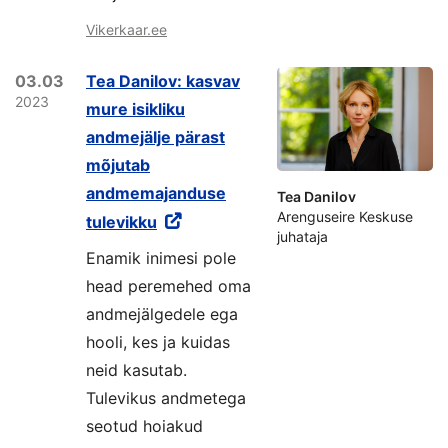
Vikerkaar.ee
03.03
Tea Danilov: kasvav
2023
mure isikliku
andmejälje pärast
mõjutab
andmemajanduse
Tea Danilov
Arenguseire Keskuse
tulevikku
juhataja
Enamik inimesi pole
head peremehed oma
andmejälgedele ega
hooli, kes ja kuidas
neid kasutab.
Tulevikus andmetega
seotud hoiakud