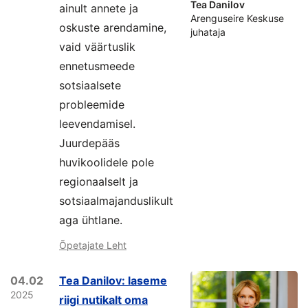
Tea Danilov
ainult annete ja
Arenguseire Keskuse
oskuste arendamine,
juhataja
vaid väärtuslik
ennetusmeede
sotsiaalsete
probleemide
leevendamisel.
Juurdepääs
huvikoolidele pole
regionaalselt ja
sotsiaalmajanduslikult
aga ühtlane.
Õpetajate Leht
04.02
Tea Danilov: laseme
2025
riigi nutikalt oma