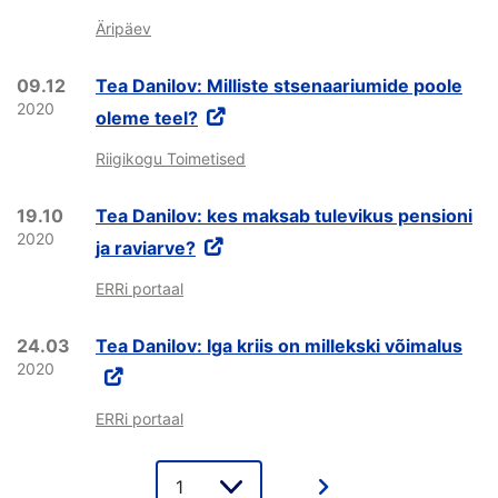
Äripäev
09.12
Tea Danilov: Milliste stsenaariumide poole
2020
oleme teel?
Riigikogu Toimetised
19.10
Tea Danilov: kes maksab tulevikus pensioni
2020
ja raviarve?
ERRi portaal
24.03
Tea Danilov: Iga kriis on millekski võimalus
2020
ERRi portaal
Lehe
valik