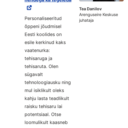
Tea Danilov
Arenguseire Keskuse
Personaliseeritud
juhataja
õppeni jõudmisel
Eesti koolides on
esile kerkinud kaks
vaatenurka:
tehisaruga ja
tehisaruta. Olen
sügavalt
tehnoloogiausku ning
mul isiklikult oleks
kahju lasta teadlikult
raisku tehisaru lai
potentsiaal. Otse
loomulikult kaasneb