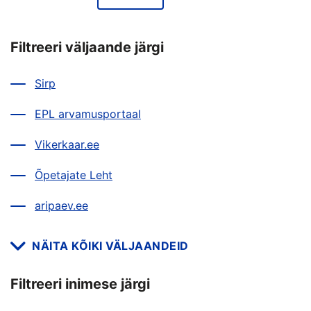
Filtreeri väljaande järgi
Sirp
EPL arvamusportaal
Vikerkaar.ee
Õpetajate Leht
aripaev.ee
NÄITA KÕIKI VÄLJAANDEID
Filtreeri inimese järgi