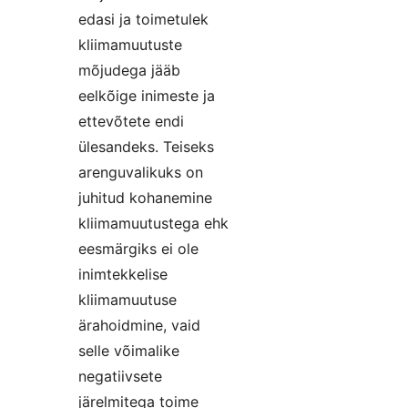
edasi ja toimetulek
kliimamuutuste
mõjudega jääb
eelkõige inimeste ja
ettevõtete endi
ülesandeks. Teiseks
arenguvalikuks on
juhitud kohanemine
kliimamuutustega ehk
eesmärgiks ei ole
inimtekkelise
kliimamuutuse
ärahoidmine, vaid
selle võimalike
negatiivsete
järelmitega toime