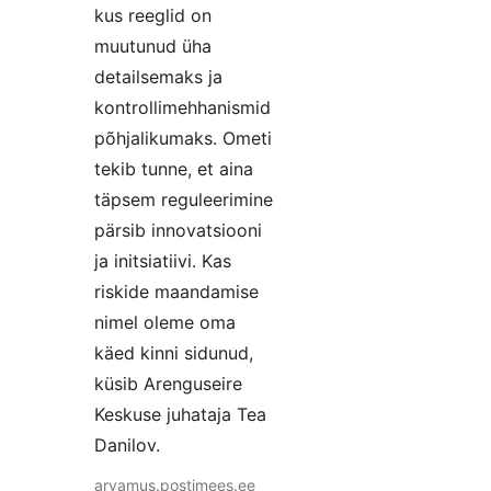
kus reeglid on
muutunud üha
detailsemaks ja
kontrollimehhanismid
põhjalikumaks. Ometi
tekib tunne, et aina
täpsem reguleerimine
pärsib innovatsiooni
ja initsiatiivi. Kas
riskide maandamise
nimel oleme oma
käed kinni sidunud,
küsib Arenguseire
Keskuse juhataja Tea
Danilov.
arvamus.postimees.ee