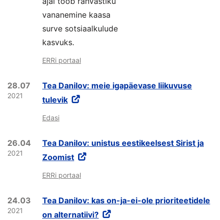
ajal toob rahvastiku
vananemine kaasa
surve sotsiaalkulude
kasvuks.
ERRi portaal
28.07
Tea Danilov: meie igapäevase liikuvuse
2021
tulevik
Edasi
26.04
Tea Danilov: unistus eestikeelsest Sirist ja
2021
Zoomist
ERRi portaal
24.03
Tea Danilov: kas on-ja-ei-ole prioriteetidele
2021
on alternatiivi?