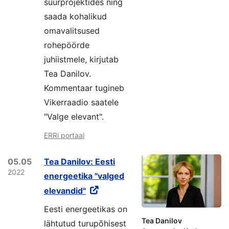
suurprojektides ning
saada kohalikud
omavalitsused
rohepöörde
juhiistmele, kirjutab
Tea Danilov.
Kommentaar tugineb
Vikerraadio saatele
"Valge elevant".
ERRi portaal
05.05
Tea Danilov: Eesti
2022
energeetika "valged
elevandid"
Eesti energeetikas on
Tea Danilov
lähtutud turupõhisest