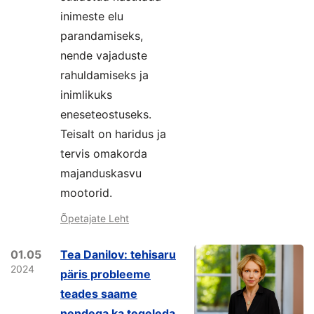
inimeste elu
parandamiseks,
nende vajaduste
rahuldamiseks ja
inimlikuks
eneseteostuseks.
Teisalt on haridus ja
tervis omakorda
majanduskasvu
mootorid.
Õpetajate Leht
01.05
Tea Danilov: tehisaru
2024
päris probleeme
teades saame
nendega ka tegeleda