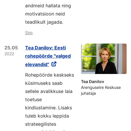
andmeid hallata ning
motivatsioon neid
teadlikult jagada.
Sirp
25.05
Tea Danilov: Eesti
2022
rohepöörde "valged
elevandid"
Rohepöörde keskseks
Tea Danilov
küsimuseks saab
Arenguseire Keskuse
sellele avalikkuse laia
juhataja
toetuse
kindlustamine. Lisaks
tuleb kokku leppida
strateegilistes