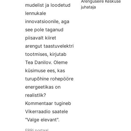
Arenguseire Keskuse
mudelist ja loodetud
juhataja
lennukale
innovatsioonile, aga
see pole taganud
piisavalt kiiret
arengut taastuvelektri
tootmises, kirjutab
Tea Danilov. Oleme
küsimuse ees, kas
turupõhine rohepööre
energeetikas on
realistlik?
Kommentaar tugineb
Vikerraadio saatele
"Valge elevant".
ERRi portaal