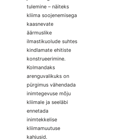
tulemine – näiteks
kliima soojenemisega
kaasnevate
äärmuslike
ilmastikuolude suhtes
kindlamate ehitiste
konstrueerimine.
Kolmandaks
arenguvalikuks on
pürgimus vähendada
inimtegevuse mõju
kliimale ja seeläbi
ennetada
inimtekkelise
kliimamuutuse
kahjusid.