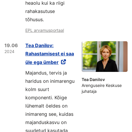
heaolu kui ka riigi
rahakasutuse
tõhusus.
EPL arvamusportaal
19.06
Tea Danilov:
2024
Rahastamisest ei saa
üle ega ümber
Majandus, tervis ja
Tea Danilov
haridus on inimarengu
Arenguseire Keskuse
kolm suurt
juhataja
komponenti. Kõige
lühemalt öeldes on
inimareng see, kuidas
majanduskasvu on
suudetud kasutada