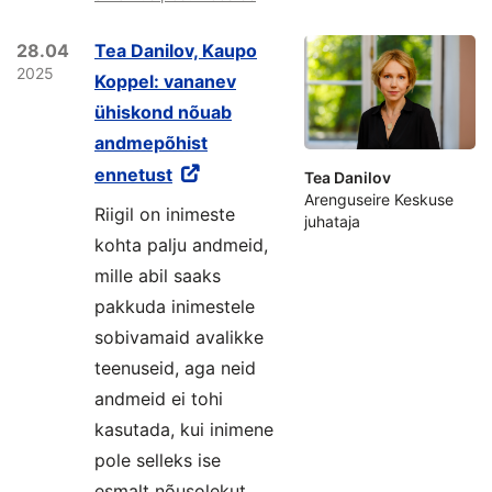
28.04
Tea Danilov, Kaupo
2025
Koppel: vananev
ühiskond nõuab
andmepõhist
ennetust
Tea Danilov
Arenguseire Keskuse
Riigil on inimeste
juhataja
kohta palju andmeid,
mille abil saaks
pakkuda inimestele
sobivamaid avalikke
teenuseid, aga neid
andmeid ei tohi
kasutada, kui inimene
pole selleks ise
esmalt nõusolekut