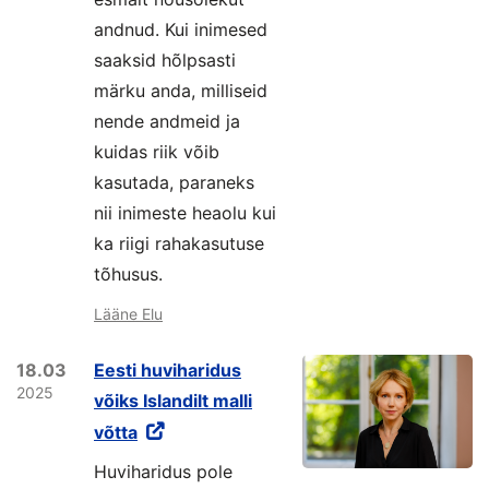
andnud. Kui inimesed
saaksid hõlpsasti
märku anda, milliseid
nende andmeid ja
kuidas riik võib
kasutada, paraneks
nii inimeste heaolu kui
ka riigi rahakasutuse
tõhusus.
Lääne Elu
18.03
Eesti huviharidus
2025
võiks Islandilt malli
võtta
Huviharidus pole