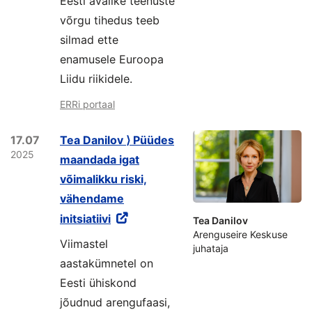
Eesti avalike teenuste
võrgu tihedus teeb
silmad ette
enamusele Euroopa
Liidu riikidele.
ERRi portaal
17.07
Tea Danilov ⟩ Püüdes
2025
maandada igat
võimalikku riski,
vähendame
initsiatiivi
Tea Danilov
Arenguseire Keskuse
Viimastel
juhataja
aastakümnetel on
Eesti ühiskond
jõudnud arengufaasi,