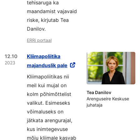
tehisaruga ka
maandamist vajavaid
riske, kirjutab Tea
Danilov.
ERRi portaal
12.10
Kliimapoliitika
2023
majanduslik pale
Kliimapoliitikas nii
meil kui mujal on
Tea Danilov
kolm põhimõttelist
Arenguseire Keskuse
valikut. Esimeseks
juhataja
võimaluseks on
jätkata arengurajal,
kus inimtegevuse
mõju kliimale kasvab