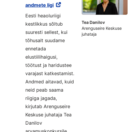
andmete ligi
Eesti heaoluriigi
Tea Danilov
kestlikkus sõltub
Arenguseire Keskuse
suuresti sellest, kui
juhataja
tõhusalt suudame
ennetada
elustiilihaigusi,
töötust ja haridustee
varajast katkestamist.
Andmed aitavad, kuid
neid peab saama
riigiga jagada,
kirjutab Arenguseire
Keskuse juhataja Tea
Danilov
arvamuskonkursile