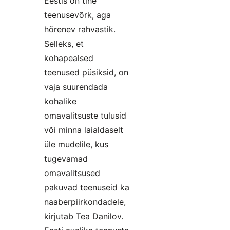
Eestis on tihe
teenusevõrk, aga
hõrenev rahvastik.
Selleks, et
kohapealsed
teenused püsiksid, on
vaja suurendada
kohalike
omavalitsuste tulusid
või minna laialdaselt
üle mudelile, kus
tugevamad
omavalitsused
pakuvad teenuseid ka
naaberpiirkondadele,
kirjutab Tea Danilov.