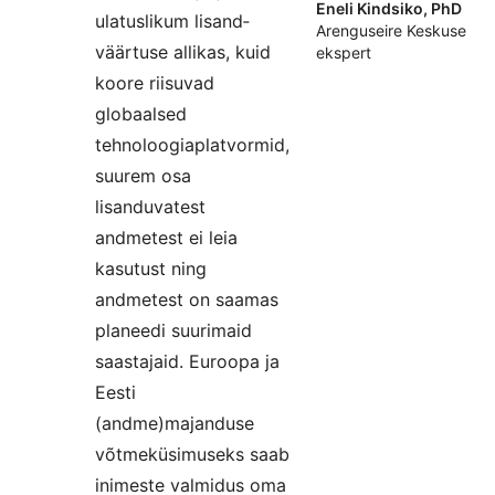
Eneli Kindsiko, PhD
ulatuslikum lisand­
Arenguseire Keskuse
väärtuse allikas, kuid
ekspert
koore riisuvad
globaalsed
tehnoloogiaplatvormid,
suurem osa
lisanduvatest
andmetest ei leia
kasutust ning
andmetest on saamas
planeedi suurimaid
saastajaid. Euroopa ja
Eesti
(andme)majanduse
võtmeküsimuseks saab
inimeste valmidus oma