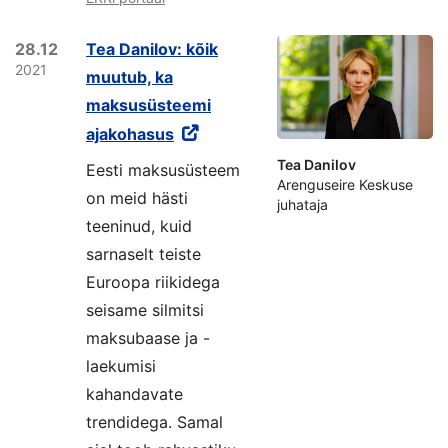
28.12
Tea Danilov: kõik
2021
muutub, ka
maksusüsteemi
ajakohasus
Tea Danilov
Eesti maksusüsteem
Arenguseire Keskuse
on meid hästi
juhataja
teeninud, kuid
sarnaselt teiste
Euroopa riikidega
seisame silmitsi
maksubaase ja -
laekumisi
kahandavate
trendidega. Samal