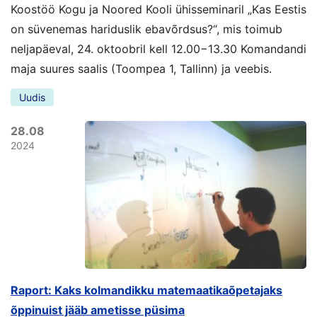
Koostöö Kogu ja Noored Kooli ühisseminaril „Kas Eestis
on süvenemas hariduslik ebavõrdsus?“, mis toimub
neljapäeval, 24. oktoobril kell 12.00−13.30 Komandandi
maja suures saalis (Toompea 1, Tallinn) ja veebis.
Uudis
28.08
2024
Raport: Kaks kolmandikku matemaatikaõpetajaks
õppinuist jääb ametisse püsima