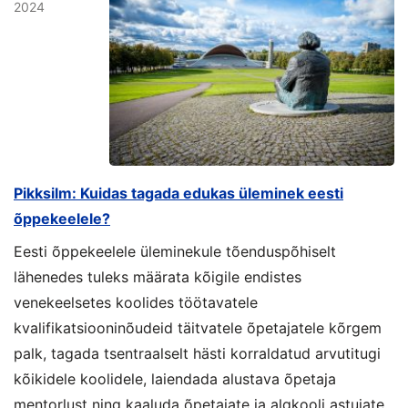
2024
Pikksilm: Kuidas tagada edukas üleminek eesti
õppekeelele?
Eesti õppekeelele üleminekule tõenduspõhiselt
lähenedes tuleks määrata kõigile endistes
venekeelsetes koolides töötavatele
kvalifikatsiooninõudeid täitvatele õpetajatele kõrgem
palk, tagada tsentraalselt hästi korraldatud arvutitugi
kõikidele koolidele, laiendada alustava õpetaja
mentorlust ning kaaluda õpetajate ja algkooli astujate