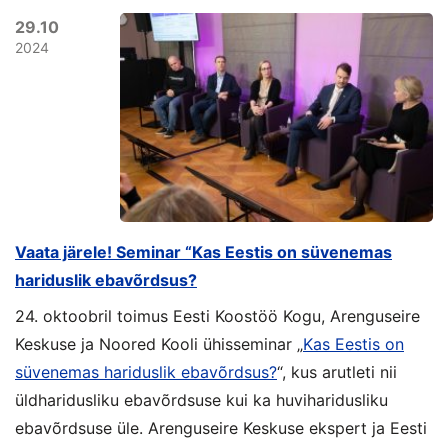
29.10
2024
Vaata järele! Seminar “Kas Eestis on süvenemas
hariduslik ebavõrdsus?
24. oktoobril toimus
Eesti Koostöö Kogu
,
Arenguseire
Keskus
e ja
Noored Kooli
ühisseminar „
Kas Eestis on
süvenemas hariduslik ebavõrdsus?
“, kus arutleti nii
üldharidusliku ebavõrdsuse kui ka huviharidusliku
ebavõrdsuse üle. Arenguseire Keskuse ekspert ja Eesti