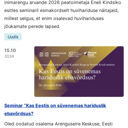
inimarengu aruande 2026 peatoimetaja Eneli Kindsiko
esitles seminaril esmakordselt huvihariduse näitajaid,
millest selgus, et enim osalevad huvihariduses
jõukamate perede lapsed.
Uudis
15.10
2024
Seminar “Kas Eestis on süvenemas hariduslik
ebavõrdsus?
Oled oodatud osalema Arenguseire Keskuse, Eesti