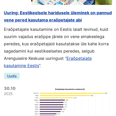
Uuring: Eestikeelsele haridusele üleminek on pannud
vene pered kasutama eraõpetajate abi
Eraõpetajate kasutamine on Eestis laialt levinud, kuid
suurim vajadus eraõppe järele on vene emakeelega
peredes, kus eraõpetajaid kasutatakse üle kahe korra
sagedamini kui eestikeelsetes peredes, selgub
Arenguseire Keskuse uuringust “
Eraõpetajate
kasutamine Eestis
”.
Uudis
30.10
2025