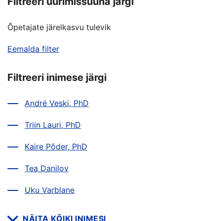
Filtreeri uurimissuuna järgi
Õpetajate järelkasvu tulevik
Eemalda filter
Filtreeri inimese järgi
André Veski, PhD
Triin Lauri, PhD
Kaire Põder, PhD
Tea Danilov
Uku Varblane
NÄITA KÕIKI INIMESI