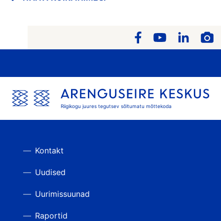
Riigikogu juures tegutsev sõltumatu mõttekoda
Kontakt
Uudised
Uurimissuunad
Raportid