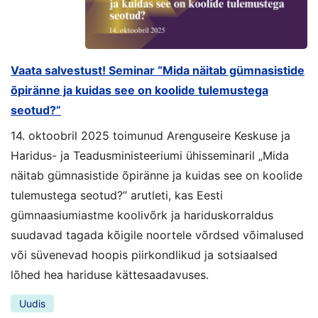
Vaata salvestust! Seminar “Mida näitab gümnasistide
õpiränne ja kuidas see on koolide tulemustega
seotud?”
14. oktoobril 2025 toimunud Arenguseire Keskuse ja
Haridus- ja Teadusministeeriumi ühisseminaril „Mida
näitab gümnasistide õpiränne ja kuidas see on koolide
tulemustega seotud?” arutleti, kas Eesti
gümnaasiumiastme koolivõrk ja hariduskorraldus
suudavad tagada kõigile noortele võrdsed võimalused
või süvenevad hoopis piirkondlikud ja sotsiaalsed
lõhed hea hariduse kättesaadavuses.
Uudis