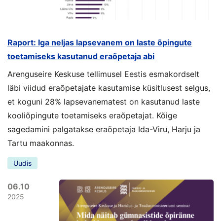
Raport: Iga neljas lapsevanem on laste õpingute
toetamiseks kasutanud eraõpetaja abi
Arenguseire Keskuse tellimusel Eestis esmakordselt
läbi viidud eraõpetajate kasutamise küsitlusest selgus,
et koguni 28% lapsevanematest on kasutanud laste
kooliõpingute toetamiseks eraõpetajat. Kõige
sagedamini palgatakse eraõpetaja Ida-Viru, Harju ja
Tartu maakonnas.
Uudis
06.10
2025