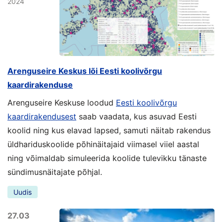
2024
Arenguseire Keskus lõi Eesti koolivõrgu
kaardirakenduse
Arenguseire Keskuse loodud
Eesti koolivõrgu
kaardirakendusest
saab vaadata, kus asuvad Eesti
koolid ning kus elavad lapsed, samuti näitab rakendus
üldhariduskoolide põhinäitajaid viimasel viiel aastal
ning võimaldab simuleerida koolide tulevikku tänaste
sündimusnäitajate põhjal.
Uudis
27.03