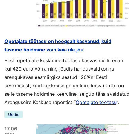
Õpetajate töötasu on hoogsalt kasvanud, kuid
taseme hoidmine võib käia üle jõu
Eesti õpetajate keskmine töötasu kasvas mullu enam
kui 420 euro võrra ning jõudis haridusvaldkonna
arengukavas eesmärgiks seatud 120%ni Eesti
keskmisest, kuid keskmise palga kiire kasvu tõttu on
selle taseme hoidmine keeruline, selgub täna avaldatud
Arenguseire Keskuse raportist “
Õpetajate töötasu
“.
Uudis
17.06