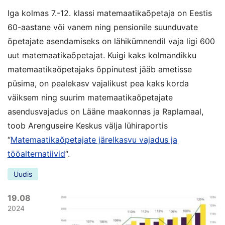
Iga kolmas 7.-12. klassi matemaatikaõpetaja on Eestis
60-aastane või vanem ning pensionile suunduvate
õpetajate asendamiseks on lähikümnendil vaja ligi 600
uut matemaatikaõpetajat. Kuigi kaks kolmandikku
matemaatikaõpetajaks õppinutest jääb ametisse
püsima, on pealekasv vajalikust pea kaks korda
väiksem ning suurim matemaatikaõpetajate
asendusvajadus on Lääne maakonnas ja Raplamaal,
toob Arenguseire Keskus välja lühiraportis
“
Matemaatikaõpetajate järelkasvu vajadus ja
tööalternatiivid
“.
Uudis
19.08
2024