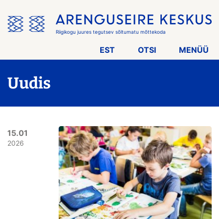
Jäta
menüü
vahele
Riigikogu juures tegutsev sõltumatu mõttekoda
EST
OTSI
MENÜÜ
Uudis
15.01
2026