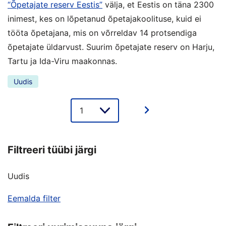
“Õpetajate reserv Eestis”
välja, et Eestis on täna 2300
inimest, kes on lõpetanud õpetajakoolituse, kuid ei
tööta õpetajana, mis on võrreldav 14 protsendiga
õpetajate üldarvust. Suurim õpetajate reserv on Harju,
Tartu ja Ida-Viru maakonnas.
Uudis
Lehe
valik
Filtreeri tüübi järgi
Uudis
Eemalda filter