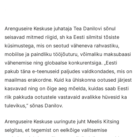
Arenguseire Keskuse juhataja Tea Danilovi sõnul
seisavad mitmed riigid, sh ka Eesti silmitsi tõsiste
küsimustega, mis on seotud väheneva rahvastiku,
mobiilse ja paindliku tööjõuturu, võimaliku maksubaasi
vähenemise ning globaalse konkurentsiga. „Eesti
pakub täna e-teenuseid paljudes valdkondades, mis on
maailmas erakordne. Kuid ka ühiskonna ootused järjest
kasvavad ning on õige aeg mõelda, kuidas saab Eesti
riik pakkuda ootustele vastavaid avalikke hüvesid ka
tulevikus,“ sõnas Danilov.
Arenguseire Keskuse uuringute juht Meelis Kitsing
selgitas, et tegemist on eelkõige valitsemise