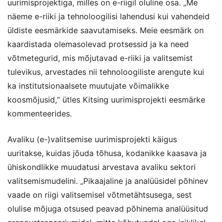
uurimisprojektiga, milles on e-riigil oluline osa. „Me
näeme e-riiki ja tehnoloogilisi lahendusi kui vahendeid
üldiste eesmärkide saavutamiseks. Meie eesmärk on
kaardistada olemasolevad protsessid ja ka need
võtmetegurid, mis mõjutavad e-riiki ja valitsemist
tulevikus, arvestades nii tehnoloogiliste arengute kui
ka institutsionaalsete muutujate võimalikke
koosmõjusid,“ ütles Kitsing uurimisprojekti eesmärke
kommenteerides.
Avaliku (e-)valitsemise uurimisprojekti käigus
uuritakse, kuidas jõuda tõhusa, kodanikke kaasava ja
ühiskondlikke muudatusi arvestava avaliku sektori
valitsemismudelini. „Pikaajaline ja analüüsidel põhinev
vaade on riigi valitsemisel võtmetähtsusega, sest
olulise mõjuga otsused peavad põhinema analüüsitud