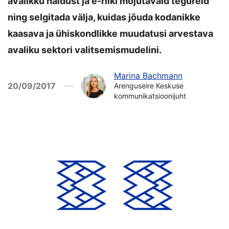
avalikku haldust ja e-riiki mõjutavaid tegureid
ning selgitada välja, kuidas jõuda kodanikke
kaasava ja ühiskondlikke muudatusi arvestava
avaliku sektori valitsemismudelini.
Marina Bachmann
20/09/2017
Arenguseire Keskuse
kommunikatsioonijuht