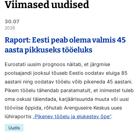
Viimased uudised
30.07
2026
Raport: Eesti peab olema valmis 45
aasta pikkuseks tööeluks
Eurostati uusim prognoos näitab, et järgmise
poolsajandi jooksul tõuseb Eestis oodatav eluiga 85
aastani ning oodatav tööelu võib pikeneda 45 aastani.
Pikem tööelu tähendab paratamatult, et inimestel tuleb
oma oskusi täiendada, karjäärisuunda muuta või uusi
tööviise õppida, rõhutab Arenguseire Keskus uues
lühiraportis
„Pikenev tööelu ja elukestev õpe“
.
Uudis