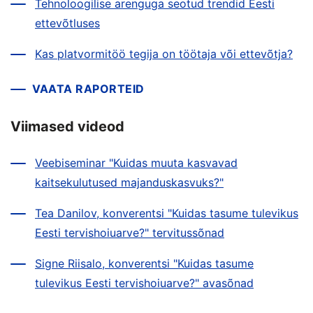
Tehnoloogilise arenguga seotud trendid Eesti
ettevõtluses
Kas platvormitöö tegija on töötaja või ettevõtja?
VAATA RAPORTEID
Viimased videod
Veebiseminar "Kuidas muuta kasvavad
kaitsekulutused majanduskasvuks?"
Tea Danilov, konverentsi "Kuidas tasume tulevikus
Eesti tervishoiuarve?" tervitussõnad
Signe Riisalo, konverentsi "Kuidas tasume
tulevikus Eesti tervishoiuarve?" avasõnad