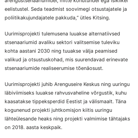
arengustsenaariumidel, mitte kõhutundel ega isiklikel
eelistustel. Seda teadmist soovimegi otsustajatele ja
poliitikakujundajatele pakkuda,“ ütles Kitsing.
Uurimisprojekti tulemusena luuakse alternatiivsed
stsenaariumid avaliku sektori valitsemise tuleviku
kohta aastani 2030 ning tuuakse välja peamised
valikud ja otsustuskohad, mis suurendavad erinevate
stsenaariumide realiseerumise tõenäosust.
Uurimisprojekti juhib Arenguseire Keskus ning uuringu
läbiviimiseks luuakse rahvusvaheline võrgustik, kuhu
kaasatakse tippeksperdid Eestist ja välismaalt. Täna
kogunenud projekti juhtkomisjon kiitis uuringu
lähteülesande heaks ning projekti valmimise tähtajaks
on 2018. aasta keskpaik.