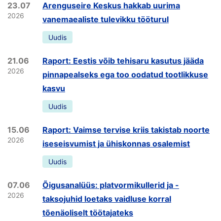
23.07
Arenguseire Keskus hakkab uurima
2026
vanemaealiste tulevikku tööturul
Uudis
21.06
Raport: Eestis võib tehisaru kasutus jääda
2026
pinnapealseks ega too oodatud tootlikkuse
kasvu
Uudis
15.06
Raport: Vaimse tervise kriis takistab noorte
2026
iseseisvumist ja ühiskonnas osalemist
Uudis
07.06
Õigusanalüüs: platvormikullerid ja -
2026
taksojuhid loetaks vaidluse korral
tõenäoliselt töötajateks