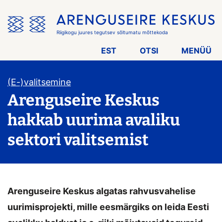
Jäta
menüü
vahele
Riigikogu juures tegutsev sõltumatu mõttekoda
EST
OTSI
MENÜÜ
(E-)valitsemine
Arenguseire Keskus
hakkab uurima avaliku
sektori valitsemist
Arenguseire Keskus algatas rahvusvahelise
uurimisprojekti, mille eesmärgiks on leida Eesti