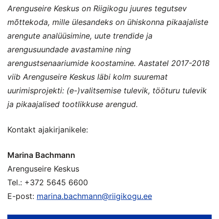
Arenguseire Keskus on Riigikogu juures tegutsev
mõttekoda, mille ülesandeks on ühiskonna pikaajaliste
arengute analüüsimine, uute trendide ja
arengusuundade avastamine ning
arengustsenaariumide koostamine. Aastatel 2017-2018
viib Arenguseire Keskus läbi kolm suuremat
uurimisprojekti: (e-)valitsemise tulevik, tööturu tulevik
ja pikaajalised tootlikkuse arengud.
Kontakt ajakirjanikele:
Marina Bachmann
Arenguseire Keskus
Tel.: +372 5645 6600
E-post:
marina.bachmann@riigikogu.ee