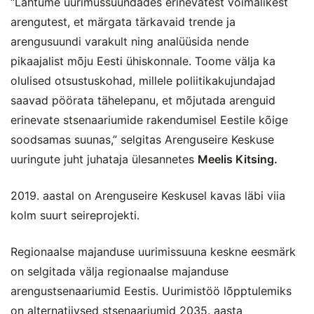
“Lähtume uurimussuundades erinevatest võimalikest
arengutest, et märgata tärkavaid trende ja
arengusuundi varakult ning analüüsida nende
pikaajalist mõju Eesti ühiskonnale. Toome välja ka
olulised otsustuskohad, millele poliitikakujundajad
saavad pöörata tähelepanu, et mõjutada arenguid
erinevate stsenaariumide rakendumisel Eestile kõige
soodsamas suunas,” selgitas Arenguseire Keskuse
uuringute juht juhataja ülesannetes
Meelis Kitsing.
2019. aastal on Arenguseire Keskusel kavas läbi viia
kolm suurt seireprojekti.
Regionaalse majanduse uurimissuuna keskne eesmärk
on selgitada välja regionaalse majanduse
arengustsenaariumid Eestis. Uurimistöö lõpptulemiks
on alternatiivsed stsenaariumid 2035. aasta