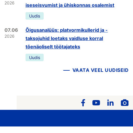
2026
iseseisvumist ja ühiskonnas osalemist
Uudis
07.06
Õigusanalüüs: platvormikullerid ja -
2026
taksojuhid loetaks vaidluse korral
tõenäoliselt töötajateks
Uudis
VAATA VEEL UUDISEID