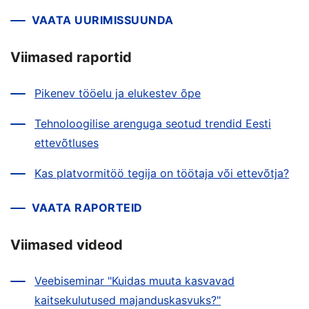
VAATA UURIMISSUUNDA
Viimased raportid
Pikenev tööelu ja elukestev õpe
Tehnoloogilise arenguga seotud trendid Eesti
ettevõtluses
Kas platvormitöö tegija on töötaja või ettevõtja?
VAATA RAPORTEID
Viimased videod
Veebiseminar "Kuidas muuta kasvavad
kaitsekulutused majanduskasvuks?"