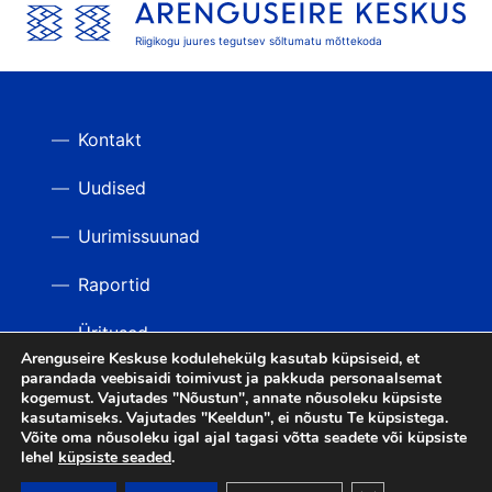
Riigikogu juures tegutsev sõltumatu mõttekoda
Kontakt
Uudised
Uurimissuunad
Raportid
Üritused
Arenguseire Keskuse kodulehekülg kasutab küpsiseid, et
parandada veebisaidi toimivust ja pakkuda personaalsemat
Videod
TAGASI ÜLES
kogemust. Vajutades "Nõustun", annate nõusoleku küpsiste
kasutamiseks. Vajutades "Keeldun", ei nõustu Te küpsistega.
Võite oma nõusoleku igal ajal tagasi võtta seadete või küpsiste
lehel
küpsiste seaded
.
LIITU UUDISKIRJAGA