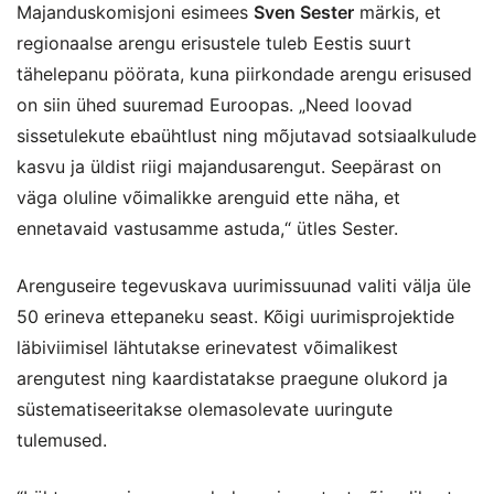
Majanduskomisjoni esimees
Sven Sester
märkis, et
regionaalse arengu erisustele tuleb Eestis suurt
tähelepanu pöörata, kuna piirkondade arengu erisused
on siin ühed suuremad Euroopas. „Need loovad
sissetulekute ebaühtlust ning mõjutavad sotsiaalkulude
kasvu ja üldist riigi majandusarengut. Seepärast on
väga oluline võimalikke arenguid ette näha, et
ennetavaid vastusamme astuda,“ ütles Sester.
Arenguseire tegevuskava uurimissuunad valiti välja üle
50 erineva ettepaneku seast. Kõigi uurimisprojektide
läbiviimisel lähtutakse erinevatest võimalikest
arengutest ning kaardistatakse praegune olukord ja
süstematiseeritakse olemasolevate uuringute
tulemused.