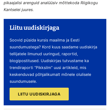
pikaajalisi arenguid analüüsiv mõttekoda Riigikogu
Kantselei juures.
Liitu uudiskirjaga
Soovid püsida kursis maailma ja Eesti
suundumustega? Kord kuus saadame uudiskirja
tellijatele ilmunud uuringud, raportid,
blogipostitused. Uudiskirjas tutvustame ka
trendiraporti “Pikksilm” uusi artikleid, mis
keskenduvad põhjalikumalt mõnele olulisele
suundumusele.
LIITU UUDISKIRJAGA