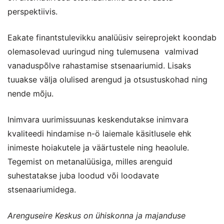
perspektiivis.
Eakate finantstulevikku analüüsiv seireprojekt koondab
olemasolevad uuringud ning tulemusena valmivad
vanaduspõlve rahastamise stsenaariumid. Lisaks
tuuakse välja olulised arengud ja otsustuskohad ning
nende mõju.
Inimvara uurimissuunas keskendutakse inimvara
kvaliteedi hindamise n-ö laiemale käsitlusele ehk
inimeste hoiakutele ja väärtustele ning heaolule.
Tegemist on metanalüüsiga, milles arenguid
suhestatakse juba loodud või loodavate
stsenaariumidega.
Arenguseire Keskus on ühiskonna ja majanduse