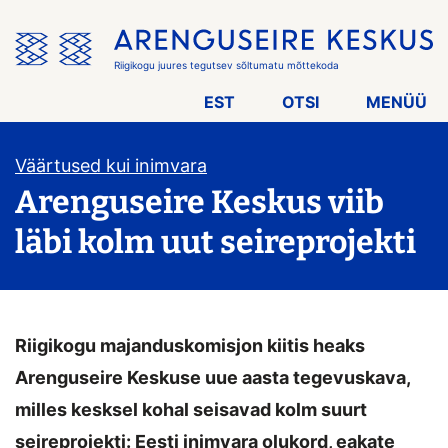
Jäta
menüü
vahele
Riigikogu juures tegutsev sõltumatu mõttekoda
EST
OTSI
MENÜÜ
Väärtused kui inimvara
Arenguseire Keskus viib
läbi kolm uut seireprojekti
Riigikogu majanduskomisjon kiitis heaks
Arenguseire Keskuse uue aasta tegevuskava,
milles kesksel kohal seisavad kolm suurt
seireprojekti: Eesti inimvara olukord, eakate