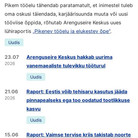
Pikem tööelu tähendab paratamatult, et inimestel tuleb
oma oskusi täiendada, karjäärisuunda muuta või uusi
tööviise õppida, rõhutab Arenguseire Keskus uues
lühiraportis
„Pikenev tööelu ja elukestev õpe“
.
Uudis
23.07
Arenguseire Keskus hakkab uurima
2026
vanemaealiste tulevikku tööturul
Uudis
21.06
Raport: Eestis võib tehisaru kasutus jääda
2026
pinnapealseks ega too oodatud tootlikkuse
kasvu
Uudis
15.06
Raport: Vaimse tervise kriis takistab noorte