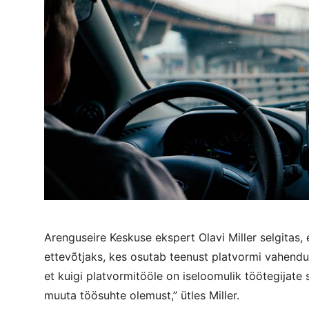
Arenguseire Keskuse ekspert Olavi Miller selgitas,
ettevõtjaks, kes osutab teenust platvormi vahendus
et kuigi platvormitööle on iseloomulik töötegijate 
muuta töösuhte olemust,” ütles Miller.