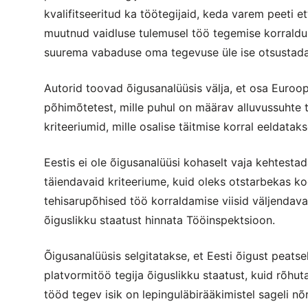
kvalifitseeritud ka töötegijaid, keda varem peeti e
muutnud vaidluse tulemusel töö tegemise korraldust
suurema vabaduse oma tegevuse üle ise otsustada,“
Autorid toovad õigusanalüüsis välja, et osa Euroop
põhimõtetest, mille puhul on määrav alluvussuhte 
kriteeriumid, mille osalise täitmise korral eeldata
Eestis ei ole õigusanalüüsi kohaselt vaja kehtest
täiendavaid kriteeriume, kuid oleks otstarbekas koo
tehisarupõhised töö korraldamise viisid väljendava
õiguslikku staatust hinnata Tööinspektsioon.
Õigusanalüüsis selgitatakse, et Eesti õigust peats
platvormitöö tegija õiguslikku staatust, kuid rõhut
tööd tegev isik on lepinguläbirääkimistel sageli nõ