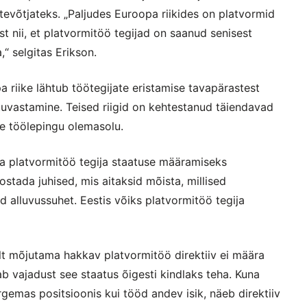
ttevõtjateks. „Paljudes Euroopa riikides on platvormid
 nii, et platvormitöö tegijad on saanud senisest
 selgitas Erikson.
a riike lähtub töötegijate eristamise tavapärastest
tuvastamine. Teised riigid on kehtestanud täiendavad
kse töölepingu olemasolu.
ada platvormitöö tegija staatuse määramiseks
stada juhised, mis aitaksid mõista, millised
d alluvussuhet. Eestis võiks platvormitöö tegija
elt mõjutama hakkav platvormitöö direktiiv ei määra
ab vajadust see staatus õigesti kindlaks teha. Kuna
rgemas positsioonis kui tööd andev isik, näeb direktiiv