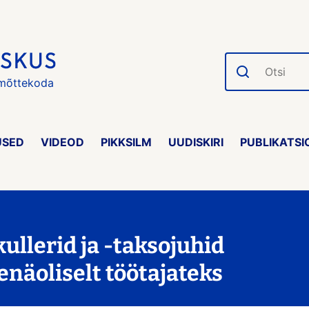
Otsi
 mõttekoda
USED
VIDEOD
PIKKSILM
UUDISKIRI
PUBLIKATSI
ullerid ja -taksojuhid
enäoliselt töötajateks