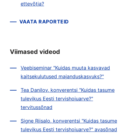
ettevõtja?
VAATA RAPORTEID
Viimased videod
Veebiseminar "Kuidas muuta kasvavad
kaitsekulutused majanduskasvuks?"
Tea Danilov, konverentsi "Kuidas tasume
tulevikus Eesti tervishoiuarve?"
tervitussõnad
Signe Riisalo, konverentsi "Kuidas tasume
tulevikus Eesti tervishoiuarve?" avasõnad