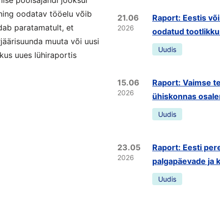
ning oodatav tööelu võib
21.06
Raport: Eestis võ
dab paratamatult, et
2026
oodatud tootlikk
rjäärisuunda muuta või uusi
Uudis
kus uues lühiraportis
15.06
Raport: Vaimse te
2026
ühiskonnas osale
Uudis
23.05
Raport: Eesti pe
2026
palgapäevade ja k
Uudis