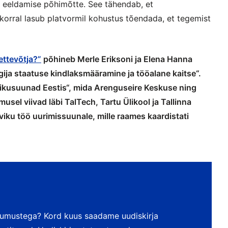
ku eeldamise põhimõtte. See tähendab, et
korral lasub platvormil kohustus tõendada, et tegemist
ettevõtja?”
põhineb Merle Eriksoni ja Elena Hanna
gija staatuse kindlaksmääramine ja tööalane kaitse“.
vikusuunad Eestis“, mida Arenguseire Keskuse ning
sel viivad läbi TalTech, Tartu Ülikool ja Tallinna
viku töö uurimissuunale, mille raames kaardistati
dumustega? Kord kuus saadame uudiskirja