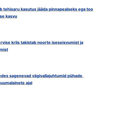
ib tehisaru kasutus jääda pinnapealseks ega too
use kasvu
rvise kriis takistab noorte iseseisvumist ja
mist
redes sagenevad vägivallajuhtumid pühade,
uumalainete ajal