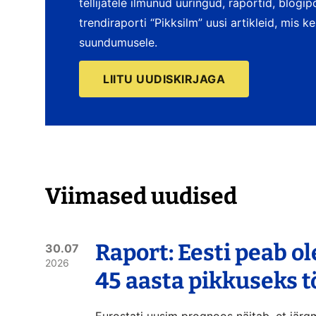
tellijatele ilmunud uuringud, raportid, blogi
trendiraporti “Pikksilm” uusi artikleid, mis 
suundumusele.
LIITU UUDISKIRJAGA
Viimased uudised
Raport: Eesti peab o
30.07
2026
45 aasta pikkuseks 
Eurostati uusim prognoos näitab, et järg