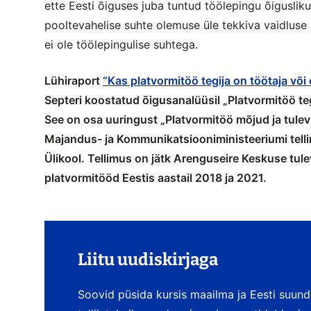
ette Eesti õiguses juba tuntud töölepingu õigusli
pooltevahelise suhte olemuse üle tekkiva vaidluse 
ei ole töölepingulise suhtega.
Lühiraport
“Kas platvormitöö tegija on töötaja või 
Septeri koostatud õigusanalüüsil „Platvormitöö te
See on osa uuringust „Platvormitöö mõjud ja tule
Majandus- ja Kommunikatsiooniministeeriumi tellimu
Ülikool. Tellimus on jätk Arenguseire Keskuse tule
platvormitööd Eestis aastail 2018 ja 2021.
Liitu uudiskirjaga
Soovid püsida kursis maailma ja Eesti suun