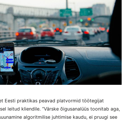
 et Eesti praktikas peavad platvormid töötegijat
el leitud kliendile. “Värske õigusanalüüs toonitab aga,
suunamine algoritmilise juhtimise kaudu, ei pruugi see