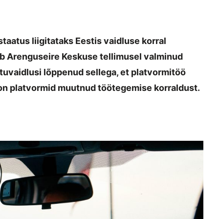
taatus liigitataks Eestis vaidluse korral
ub Arenguseire Keskuse tellimusel valminud
uvaidlusi lõppenud sellega, et platvormitöö
el on platvormid muutnud töötegemise korraldust.