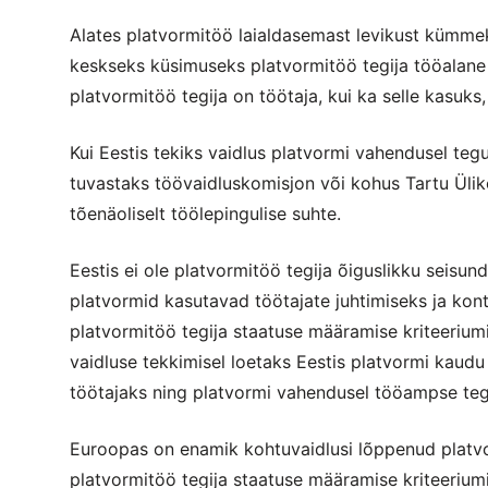
Alates platvormitöö laialdasemast levikust kümmek
keskseks küsimuseks platvormitöö tegija tööalane s
platvormitöö tegija on töötaja, kui ka selle kasuks
Kui Eestis tekiks vaidlus platvormi vahendusel tegu
tuvastaks töövaidluskomisjon või kohus Tartu Ülik
tõenäoliselt töölepingulise suhte.
Eestis ei ole platvormitöö tegija õiguslikku seisun
platvormid kasutavad töötajate juhtimiseks ja kont
platvormitöö tegija staatuse määramise kriteeriumid
vaidluse tekkimisel loetaks Eestis platvormi kaudu
töötajaks ning platvormi vahendusel tööampse tegev
Euroopas on enamik kohtuvaidlusi lõppenud platvor
platvormitöö tegija staatuse määramise kriteerium