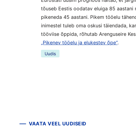
tõuseb Eestis oodatav eluiga 85 aastani 
pikeneda 45 aastani. Pikem tööelu tähen
inimestel tuleb oma oskusi täiendada, ka
tööviise õppida, rõhutab Arenguseire Kes
„Pikenev tööelu ja elukestev õpe“
.
Uudis
VAATA VEEL UUDISEID