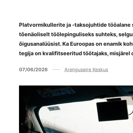
Platvormikullerite ja -taksojuhtide tööalane s
tõenäoliselt töölepinguliseks suhteks, selg
õigusanalüüsist. Ka Euroopas on enamik koht
tegija on kvalifitseeritud töötajaks, misjär
07/06/2026
Arenguseire Keskus