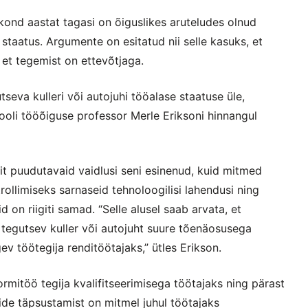
ond aastat tagasi on õiguslikes aruteludes olnud
taatus. Argumente on esitatud nii selle kasuks, et
, et tegemist on ettevõtjaga.
tseva kulleri või autojuhi tööalase staatuse üle,
ooli tööõiguse professor Merle Eriksoni hinnangul
dit puudutavaid vaidlusi seni esinenud, kuid mitmed
rollimiseks sarnaseid tehnoloogilisi lahendusi ning
 on riigiti samad. “Selle alusel saab arvata, et
 tegutsev kuller või autojuht suure tõenäosusega
 töötegija renditöötajaks,” ütles Erikson.
mitöö tegija kvalifitseerimisega töötajaks ning pärast
ide täpsustamist on mitmel juhul töötajaks