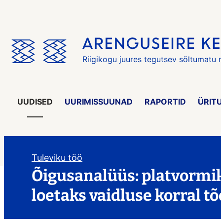
Jäta
menüü
vahele
Riigikogu juures tegutsev sõltumatu
UUDISED
UURIMISSUUNAD
RAPORTID
ÜRIT
Tuleviku töö
Õigusanalüüs: platvormik
loetaks vaidluse korral tõ