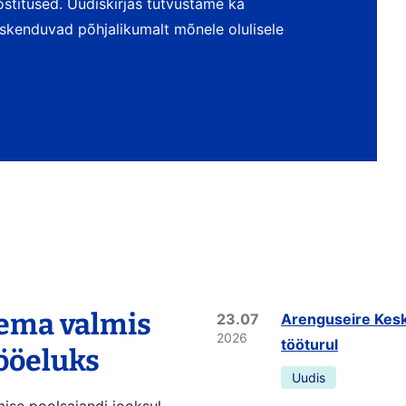
postitused. Uudiskirjas tutvustame ka
keskenduvad põhjalikumalt mõnele olulisele
lema valmis
23.07
Arenguseire Kesk
2026
tööturul
tööeluks
Uudis
mise poolsajandi jooksul