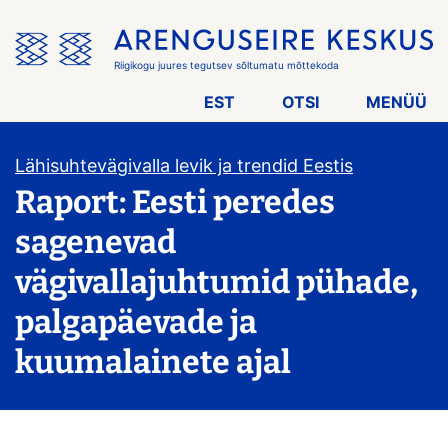
Jäta
menüü
vahele
Riigikogu juures tegutsev sõltumatu mõttekoda
EST
OTSI
MENÜÜ
Lähisuhtevägivalla levik ja trendid Eestis
Raport: Eesti peredes
sagenevad
vägivallajuhtumid pühade,
palgapäevade ja
kuumalainete ajal