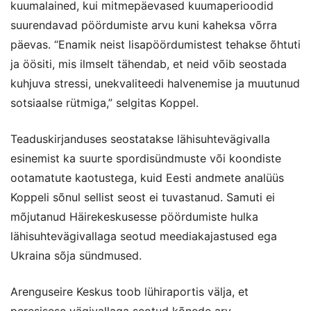
kuumalained, kui mitmepäevased kuumaperioodid
suurendavad pöördumiste arvu kuni kaheksa võrra
päevas. “Enamik neist lisapöördumistest tehakse õhtuti
ja öösiti, mis ilmselt tähendab, et neid võib seostada
kuhjuva stressi, unekvaliteedi halvenemise ja muutunud
sotsiaalse rütmiga,” selgitas Koppel.
Teaduskirjanduses seostatakse lähisuhtevägivalla
esinemist ka suurte spordisündmuste või koondiste
ootamatute kaotustega, kuid Eesti andmete analüüs
Koppeli sõnul sellist seost ei tuvastanud. Samuti ei
mõjutanud Häirekeskusesse pöördumiste hulka
lähisuhtevägivallaga seotud meediakajastused ega
Ukraina sõja sündmused.
Arenguseire Keskus toob lühiraportis välja, et