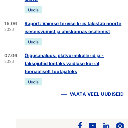
Uudis
15.06
Raport: Vaimse tervise kriis takistab noorte
2026
iseseisvumist ja ühiskonnas osalemist
Uudis
07.06
Õigusanalüüs: platvormikullerid ja -
2026
taksojuhid loetaks vaidluse korral
tõenäoliselt töötajateks
Uudis
VAATA VEEL UUDISEID