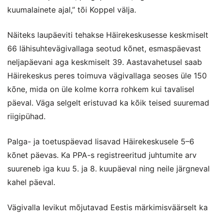
kuumalainete ajal,” tõi Koppel välja.
Näiteks laupäeviti tehakse Häirekeskusesse keskmiselt
66 lähisuhtevägivallaga seotud kõnet, esmaspäevast
neljapäevani aga keskmiselt 39. Aastavahetusel saab
Häirekeskus peres toimuva vägivallaga seoses üle 150
kõne, mida on üle kolme korra rohkem kui tavalisel
päeval. Väga selgelt eristuvad ka kõik teised suuremad
riigipühad.
Palga- ja toetuspäevad lisavad Häirekeskusele 5–6
kõnet päevas. Ka PPA-s registreeritud juhtumite arv
suureneb iga kuu 5. ja 8. kuupäeval ning neile järgneval
kahel päeval.
Vägivalla levikut mõjutavad Eestis märkimisväärselt ka