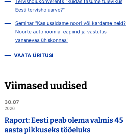
Tervishoiukonverents "Kuidas tasume tulevikus
Eesti tervishoiuarve?"
Seminar "Kas usaldame noori või kardame neid?
Noorte autonoomia, eapiirid ja vastutus
vananevas ühiskonnas"
VAATA ÜRITUSI
Viimased uudised
30.07
2026
Raport: Eesti peab olema valmis 45
aasta pikkuseks tööeluks