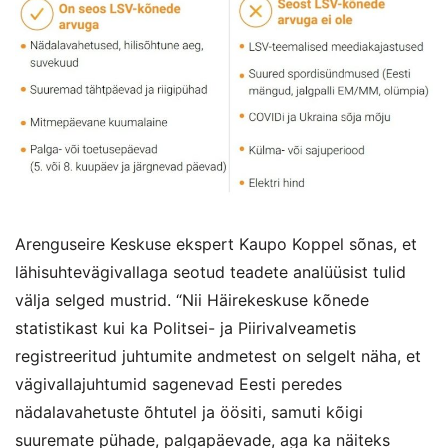
Arenguseire Keskuse ekspert Kaupo Koppel sõnas, et
lähisuhtevägivallaga seotud teadete analüüsist tulid
välja selged mustrid. “Nii Häirekeskuse kõnede
statistikast kui ka Politsei- ja Piirivalveametis
registreeritud juhtumite andmetest on selgelt näha, et
vägivallajuhtumid sagenevad Eesti peredes
nädalavahetuste õhtutel ja öösiti, samuti kõigi
suuremate pühade, palgapäevade, aga ka näiteks