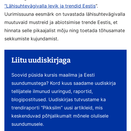
“Lähisuhtevägivalla levik ja trendid Eestis
”.
Uurimissuuna eesmärk on tuvastada lähisuhtevägivalla
muutuvaid mustreid ja abiotsimise trende Eestis, et
hinnata selle pikaajalist mõju ning toetada tõhusamate
sekkumiste kujundamist.
Liitu uudiskirjaga
Soovid püsida kursis maailma ja Eesti
suundumustega? Kord kuus saadame uudiskirja
tellijatele ilmunud uuringud, raportid,
blogipostitused. Uudiskirjas tutvustame ka
trendiraporti “Pikksilm” uusi artikleid, mis
keskenduvad põhjalikumalt mõnele olulisele
suundumusele.