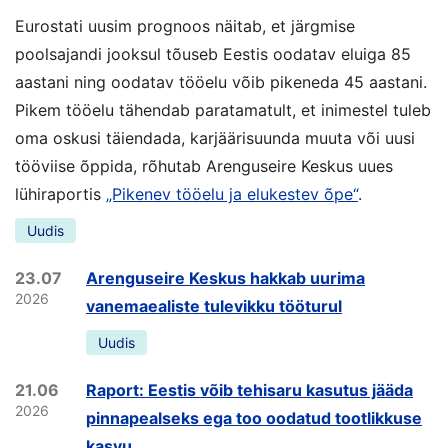
Eurostati uusim prognoos näitab, et järgmise
poolsajandi jooksul tõuseb Eestis oodatav eluiga 85
aastani ning oodatav tööelu võib pikeneda 45 aastani.
Pikem tööelu tähendab paratamatult, et inimestel tuleb
oma oskusi täiendada, karjäärisuunda muuta või uusi
tööviise õppida, rõhutab Arenguseire Keskus uues
lühiraportis
„Pikenev tööelu ja elukestev õpe“
.
Uudis
23.07
Arenguseire Keskus hakkab uurima
2026
vanemaealiste tulevikku tööturul
Uudis
21.06
Raport: Eestis võib tehisaru kasutus jääda
2026
pinnapealseks ega too oodatud tootlikkuse
kasvu