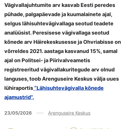
Vägivallajuhtumite arv kasvab Eesti peredes
pühade, palgapäevade ja kuumalainete ajal,
selgus lähisuhtevägivallaga seotud teadete
analüüsist. Peresisese vägivallaga seotud
kõnede arv Häirekeskusesse ja Ohvriabisse on
võrreldes 2021. aastaga kasvanud 15%, samal
ajal on Politsei- ja Piirivalveametis
registreeritud vägivallakuritegude arv olnud
languses, toob Arenguseire Keskus välja uues
lühiraportis
“Lähisuhtevägivalla kõnede
ajamustrid”.
23/05/2026
Arenguseire Keskus