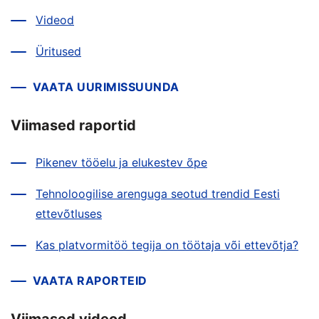
Videod
Üritused
VAATA UURIMISSUUNDA
Viimased raportid
Pikenev tööelu ja elukestev õpe
Tehnoloogilise arenguga seotud trendid Eesti
ettevõtluses
Kas platvormitöö tegija on töötaja või ettevõtja?
VAATA RAPORTEID