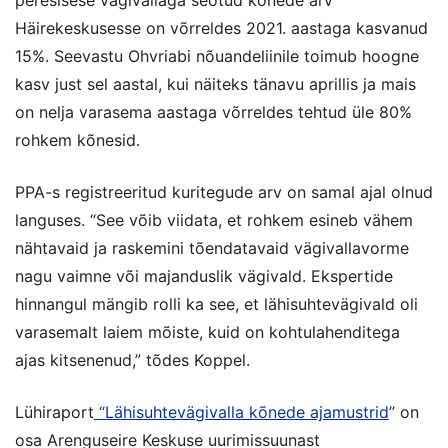
peresisese vägivallaga seotud kõnede arv
Häirekeskusesse on võrreldes 2021. aastaga kasvanud
15%. Seevastu Ohvriabi nõuandeliinile toimub hoogne
kasv just sel aastal, kui näiteks tänavu aprillis ja mais
on nelja varasema aastaga võrreldes tehtud üle 80%
rohkem kõnesid.
PPA-s registreeritud kuritegude arv on samal ajal olnud
languses. “See võib viidata, et rohkem esineb vähem
nähtavaid ja raskemini tõendatavaid vägivallavorme
nagu vaimne või majanduslik vägivald. Ekspertide
hinnangul mängib rolli ka see, et lähisuhtevägivald oli
varasemalt laiem mõiste, kuid on kohtulahenditega
ajas kitsenenud,” tõdes Koppel.
Lühiraport
“Lähisuhtevägivalla kõnede ajamustrid
” on
osa Arenguseire Keskuse uurimissuunast