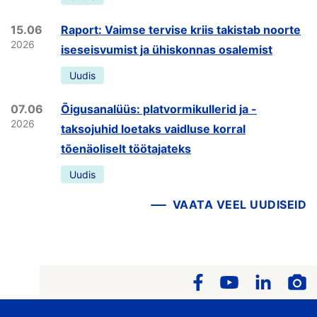
15.06
Raport: Vaimse tervise kriis takistab noorte
2026
iseseisvumist ja ühiskonnas osalemist
Uudis
07.06
Õigusanalüüs: platvormikullerid ja -
2026
taksojuhid loetaks vaidluse korral
tõenäoliselt töötajateks
Uudis
VAATA VEEL UUDISEID