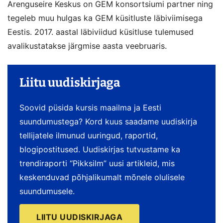
Arenguseire Keskus on GEM konsortsiumi partner ning
tegeleb muu hulgas ka GEM küsitluste läbiviimisega
Eestis. 2017. aastal läbiviidud küsitluse tulemused
avalikustatakse järgmise aasta veebruaris.
Liitu uudiskirjaga
Soovid püsida kursis maailma ja Eesti
suundumustega? Kord kuus saadame uudiskirja
tellijatele ilmunud uuringud, raportid,
blogipostitused. Uudiskirjas tutvustame ka
trendiraporti “Pikksilm” uusi artikleid, mis
keskenduvad põhjalikumalt mõnele olulisele
suundumusele.
LIITU UUDISKIRJAGA