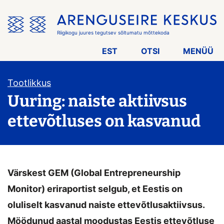
Jäta
menüü
vahele
Riigikogu juures tegutsev sõltumatu mõttekoda
EST
OTSI
MENÜÜ
Tootlikkus
Uuring: naiste aktiivsus
ettevõtluses on kasvanud
Värskest GEM (Global Entrepreneurship
Monitor) eriraportist selgub, et Eestis on
oluliselt kasvanud naiste ettevõtlusaktiivsus.
Möödunud aastal moodustas Eestis ettevõtluse