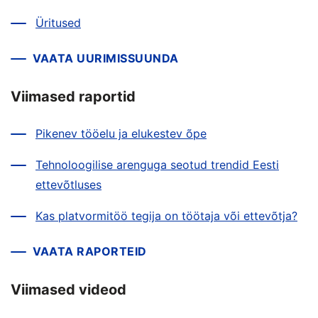
Üritused
VAATA UURIMISSUUNDA
Viimased raportid
Pikenev tööelu ja elukestev õpe
Tehnoloogilise arenguga seotud trendid Eesti
ettevõtluses
Kas platvormitöö tegija on töötaja või ettevõtja?
VAATA RAPORTEID
Viimased videod