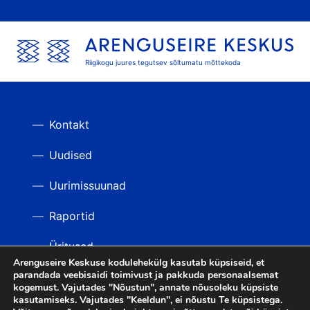
Riigikogu juures tegutsev sõltumatu mõttekoda
Kontakt
Uudised
Uurimissuunad
Raportid
Üritused
Arenguseire Keskuse kodulehekülg kasutab küpsiseid, et
parandada veebisaidi toimivust ja pakkuda personaalsemat
Videod
TAGASI ÜLES
kogemust. Vajutades "Nõustun", annate nõusoleku küpsiste
kasutamiseks. Vajutades "Keeldun", ei nõustu Te küpsistega.