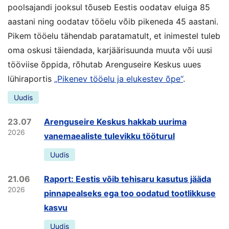
poolsajandi jooksul tõuseb Eestis oodatav eluiga 85
aastani ning oodatav tööelu võib pikeneda 45 aastani.
Pikem tööelu tähendab paratamatult, et inimestel tuleb
oma oskusi täiendada, karjäärisuunda muuta või uusi
tööviise õppida, rõhutab Arenguseire Keskus uues
lühiraportis
„Pikenev tööelu ja elukestev õpe“
.
Uudis
23.07
Arenguseire Keskus hakkab uurima
2026
vanemaealiste tulevikku tööturul
Uudis
21.06
Raport: Eestis võib tehisaru kasutus jääda
2026
pinnapealseks ega too oodatud tootlikkuse
kasvu
Uudis