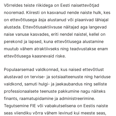
Võrreldes teiste riikidega on Eesti naisettevõtjad
nooremad. Kiiresti on kasvanud nende naiste hulk, kes
on ettevõtlusega äsja alustanud või plaanivad lähiajal
alustada. Ettevõtlusaktiivsuse näitajad aga langevad
naise vanuse kasvades, eriti nendel naistel, kellel on
perekond ja lapsed, kuna ettevõtlusega alustamine
muutub vähem atraktiivseks ning teadvustakse enam
ettevõtlusega kaasnevaid riske.
Populaarsemad valdkonnad, kus naised ettevõtlust
alustavad on tervise- ja sotsiaalteenuste ning hariduse
valdkond, samuti hulgi- ja jaekaubandus ning selliste
professionaalsete teenuste pakkumine nagu näiteks
finants, raamatupidamine ja administreerimine.
Tegutsemine FIE või vabakutselisena on Eestis naiste
seas viiendiku võrra vähem levinud kui meeste seas,