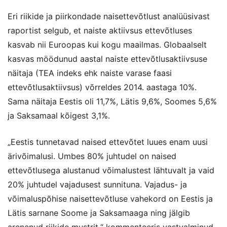
Eri riikide ja piirkondade naisettevõtlust analüüsivast
raportist selgub, et naiste aktiivsus ettevõtluses
kasvab nii Euroopas kui kogu maailmas. Globaalselt
kasvas möödunud aastal naiste ettevõtlusaktiivsuse
näitaja (TEA indeks ehk naiste varase faasi
ettevõtlusaktiivsus) võrreldes 2014. aastaga 10%.
Sama näitaja Eestis oli 11,7%, Lätis 9,6%, Soomes 5,6%
ja Saksamaal kõigest 3,1%.
„Eestis tunnetavad naised ettevõtet luues enam uusi
ärivõimalusi. Umbes 80% juhtudel on naised
ettevõtlusega alustanud võimalustest lähtuvalt ja vaid
20% juhtudel vajadusest sunnituna. Vajadus- ja
võimaluspõhise naisettevõtluse vahekord on Eestis ja
Lätis sarnane Soome ja Saksamaaga ning jälgib
arenenud riikide mustrit,“ kommenteeris vastvalminud