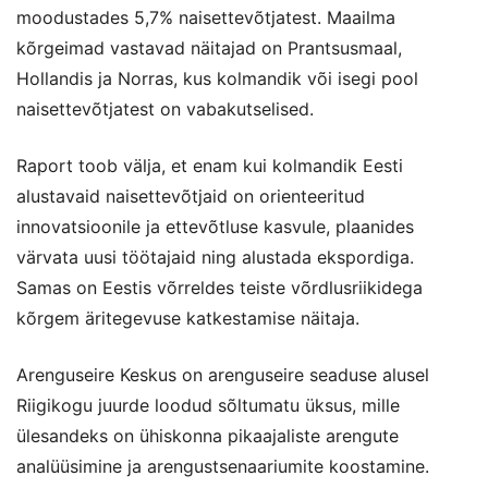
moodustades 5,7% naisettevõtjatest. Maailma
kõrgeimad vastavad näitajad on Prantsusmaal,
Hollandis ja Norras, kus kolmandik või isegi pool
naisettevõtjatest on vabakutselised.
Raport toob välja, et enam kui kolmandik Eesti
alustavaid naisettevõtjaid on orienteeritud
innovatsioonile ja ettevõtluse kasvule, plaanides
värvata uusi töötajaid ning alustada ekspordiga.
Samas on Eestis võrreldes teiste võrdlusriikidega
kõrgem äritegevuse katkestamise näitaja.
Arenguseire Keskus on arenguseire seaduse alusel
Riigikogu juurde loodud sõltumatu üksus, mille
ülesandeks on ühiskonna pikaajaliste arengute
analüüsimine ja arengustsenaariumite koostamine.