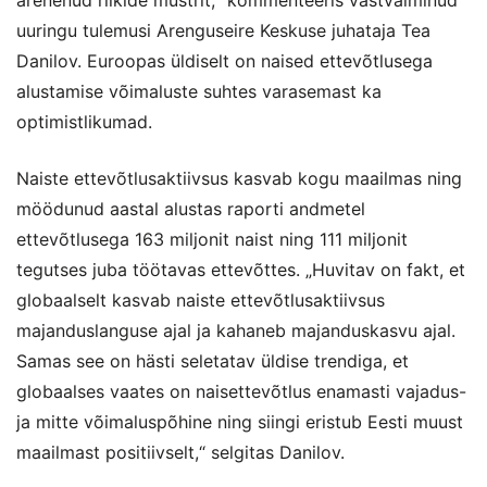
uuringu tulemusi Arenguseire Keskuse juhataja Tea
Danilov. Euroopas üldiselt on naised ettevõtlusega
alustamise võimaluste suhtes varasemast ka
optimistlikumad.
Naiste ettevõtlusaktiivsus kasvab kogu maailmas ning
möödunud aastal alustas raporti andmetel
ettevõtlusega 163 miljonit naist ning 111 miljonit
tegutses juba töötavas ettevõttes. „Huvitav on fakt, et
globaalselt kasvab naiste ettevõtlusaktiivsus
majanduslanguse ajal ja kahaneb majanduskasvu ajal.
Samas see on hästi seletatav üldise trendiga, et
globaalses vaates on naisettevõtlus enamasti vajadus-
ja mitte võimaluspõhine ning siingi eristub Eesti muust
maailmast positiivselt,“ selgitas Danilov.