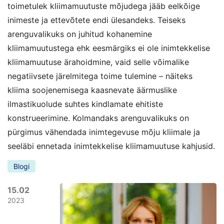
toimetulek kliimamuutuste mõjudega jääb eelkõige
inimeste ja ettevõtete endi ülesandeks. Teiseks
arenguvalikuks on juhitud kohanemine
kliimamuutustega ehk eesmärgiks ei ole inimtekkelise
kliimamuutuse ärahoidmine, vaid selle võimalike
negatiivsete järelmitega toime tulemine – näiteks
kliima soojenemisega kaasnevate äärmuslike
ilmastikuolude suhtes kindlamate ehitiste
konstrueerimine. Kolmandaks arenguvalikuks on
pürgimus vähendada inimtegevuse mõju kliimale ja
seeläbi ennetada inimtekkelise kliimamuutuse kahjusid.
Blogi
15.02
2023