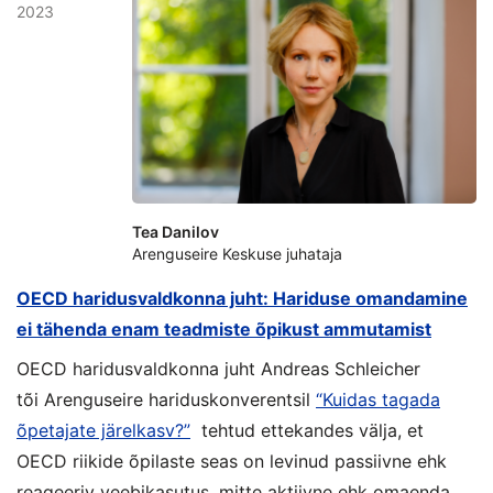
2023
Tea Danilov
Arenguseire Keskuse juhataja
OECD haridusvaldkonna juht: Hariduse omandamine
ei tähenda enam teadmiste õpikust ammutamist
OECD haridusvaldkonna juht Andreas Schleicher
tõi Arenguseire hariduskonverentsil
“Kuidas tagada
õpetajate järelkasv?”
tehtud ettekandes välja, et
OECD riikide õpilaste seas on levinud passiivne ehk
reageeriv veebikasutus, mitte aktiivne ehk omaenda