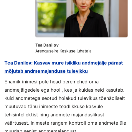
Tea Danilov
Arenguseire Keskuse juhataja
Tea Danilov: Kasvav mure isikliku andmejälje pärast
mõjutab andmemajanduse tulevikku
Enamik inimesi pole head peremehed oma
andmejälgedele ega hooli, kes ja kuidas neid kasutab.
Kuid andmetega seotud hoiakud tulevikus tõenäoliselt
muutuvad tänu inimeste teadlikkuse kasvule
tehisintellektist ning andmete majanduslikust
väärtusest. Inimeste rangem kontroll oma andmete üle
muudab senist andmemajandust.