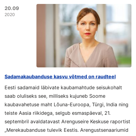
20.09
2020
Sadamakaubanduse kasvu võtmed on raudteel
Eesti sadamaid läbivate kaubamahtude seisukohalt
saab oluliseks see, milliseks kujuneb Soome
kaubavahetuse maht Lõuna-Euroopa, Türgi, India ning
teiste Aasia riikidega, selgub esmaspäeval, 21.
septembril avaldatavast Arenguseire Keskuse raportist
„Merekaubanduse tulevik Eestis. Arengustsenaariumid