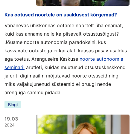
Kas ootused noortele on usaldusest kõrgemad?
Vananevas ühiskonnas ootame noortelt üha enamat,
kuid kas anname neile ka piisavalt otsustusõigust?
Jõuame noorte autonoomia paradoksini, kus
kasvavate ootustega ei käi alati kaasas piisav usaldus
ega toetus. Arenguseire Keskuse
noorte autonoomia
seminaril
arutleti, kuidas muutunud otsustuskeskkond
ja eriti digimaailm mõjutavad noorte otsuseid ning
miks väljakujunenud süsteemid ei pruugi nende
arenguga sammu pidada.
Blogi
19.03
2024