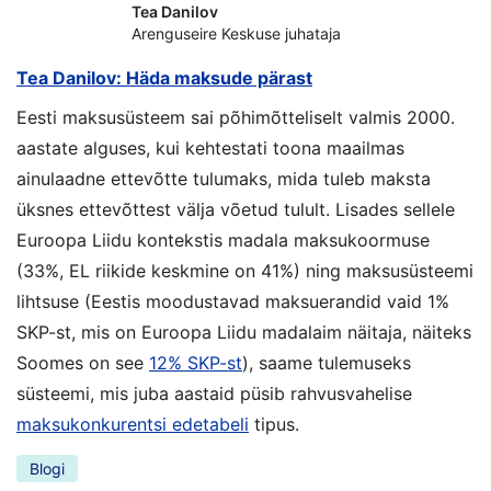
Tea Danilov
Arenguseire Keskuse juhataja
Tea Danilov: Häda maksude pärast
Eesti maksusüsteem sai põhimõtteliselt valmis 2000.
aastate alguses, kui kehtestati toona maailmas
ainulaadne ettevõtte tulumaks, mida tuleb maksta
üksnes ettevõttest välja võetud tulult. Lisades sellele
Euroopa Liidu kontekstis madala maksukoormuse
(33%, EL riikide keskmine on 41%) ning maksusüsteemi
lihtsuse (Eestis moodustavad maksuerandid vaid 1%
SKP-st, mis on Euroopa Liidu madalaim näitaja, näiteks
Soomes on see
12% SKP-st
), saame tulemuseks
süsteemi, mis juba aastaid püsib rahvusvahelise
maksukonkurentsi edetabeli
tipus.
Blogi