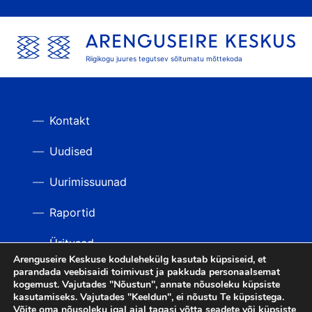
Riigikogu juures tegutsev sõltumatu mõttekoda
Kontakt
Uudised
Uurimissuunad
Raportid
Üritused
Arenguseire Keskuse kodulehekülg kasutab küpsiseid, et
parandada veebisaidi toimivust ja pakkuda personaalsemat
Videod
TAGASI ÜLES
kogemust. Vajutades "Nõustun", annate nõusoleku küpsiste
kasutamiseks. Vajutades "Keeldun", ei nõustu Te küpsistega.
Võite oma nõusoleku igal ajal tagasi võtta seadete või küpsiste