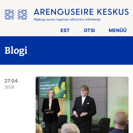
Jäta
menüü
vahele
Riigikogu juures tegutsev sõltumatu mõttekoda
EST
OTSI
MENÜÜ
Blogi
27.04
2026