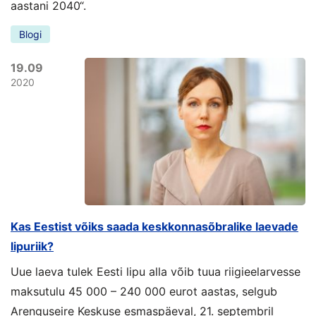
aastani 2040“.
Blogi
19.09
2020
Kas Eestist võiks saada keskkonnasõbralike laevade
lipuriik?
Uue laeva tulek Eesti lipu alla võib tuua riigieelarvesse
maksutulu 45 000 – 240 000 eurot aastas, selgub
Arenguseire Keskuse esmaspäeval, 21. septembril