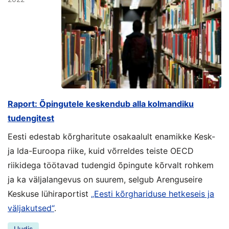
Raport: Õpingutele keskendub alla kolmandiku
tudengitest
Eesti edestab kõrgharitute osakaalult enamikke Kesk-
ja Ida-Euroopa riike, kuid võrreldes teiste OECD
riikidega töötavad tudengid õpingute kõrvalt rohkem
ja ka väljalangevus on suurem, selgub Arenguseire
Keskuse lühiraportist
„Eesti kõrghariduse hetkeseis ja
väljakutsed“
.
Uudis