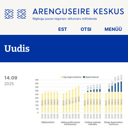
Jäta
menüü
vahele
Riigikogu juures tegutsev sõltumatu mõttekoda
EST
OTSI
MENÜÜ
Uudis
14.09
2025