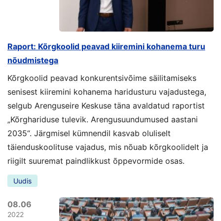
Raport: Kõrgkoolid peavad kiiremini kohanema turu
nõudmistega
Kõrgkoolid peavad konkurentsivõime säilitamiseks
senisest kiiremini kohanema haridusturu vajadustega,
selgub Arenguseire Keskuse täna avaldatud raportist
„Kõrghariduse tulevik. Arengusuundumused aastani
2035“. Järgmisel kümnendil kasvab oluliselt
täienduskoolituse vajadus, mis nõuab kõrgkoolidelt ja
riigilt suuremat paindlikkust õppevormide osas.
Uudis
08.06
2022