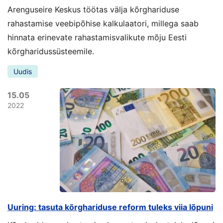
Arenguseire Keskus töötas välja kõrghariduse
rahastamise veebipõhise kalkulaatori, millega saab
hinnata erinevate rahastamisvalikute mõju Eesti
kõrgharidussüsteemile.
Uudis
15.05
2022
Uuring: tasuta kõrghariduse reform tuleks viia lõpuni