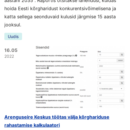
aastani 2035“. Raportis otsitakse lahendusi, kuidas
hoida Eesti kõrgharidust konkurentsivõimelisena ja
katta sellega seonduvaid kulusid järgmise 15 aasta
jooksul.
Uudis
16.05
2022
Arenguseire Keskus töötas välja kõrghariduse
rahastamise kalkulaatori