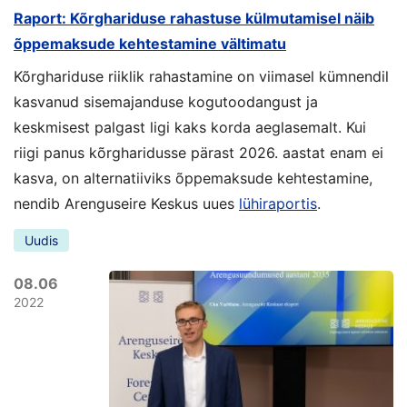
Raport: Kõrghariduse rahastuse külmutamisel näib
õppemaksude kehtestamine vältimatu
Kõrghariduse riiklik rahastamine on viimasel kümnendil
kasvanud sisemajanduse kogutoodangust ja
keskmisest palgast ligi kaks korda aeglasemalt. Kui
riigi panus kõrgharidusse pärast 2026. aastat enam ei
kasva, on alternatiiviks õppemaksude kehtestamine,
nendib Arenguseire Keskus uues
lühiraportis
.
Uudis
08.06
2022