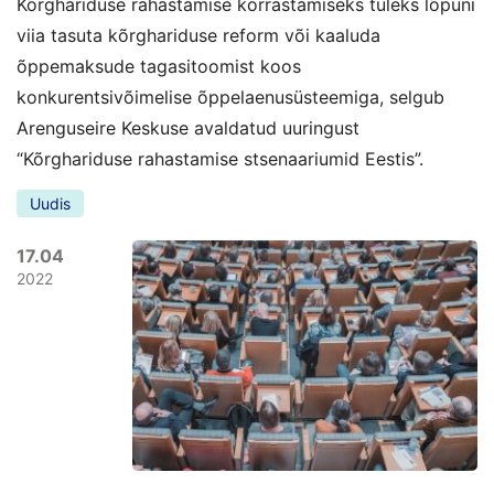
Kõrghariduse rahastamise korrastamiseks tuleks lõpuni
viia tasuta kõrghariduse reform või kaaluda
õppemaksude tagasitoomist koos
konkurentsivõimelise õppelaenu­süsteemiga, selgub
Arenguseire Keskuse avaldatud uuringust
“Kõrghariduse rahastamise stsenaariumid Eestis”.
Uudis
17.04
2022