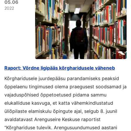
05.06
2022
Raport: Võrdne ligipääs kõrgharidusele väheneb
Kõrgharidusele juurdepääsu parandamiseks peaksid
õppelaenu tingimused olema praegusest soodsamad ja
vajaduspõhised õppetoetused pidama sammu
elukalliduse kasvuga, et katta vähemkindlustatud
üliõpilaste elamiskulu õpingute ajal, selgub 8. juunil
avaldatavast Arenguseire Keskuse raportist
“Kõrghariduse tulevik. Arengusuundumused aastani