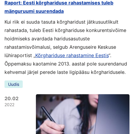
Raport: Eesti kõrghariduse rahastamises tuleb
mänguruumi suurendada
Kui riik ei suuda tasuta kõrgharidust jätkusuutlikult
rahastada, tuleb Eesti kõrghariduse konkurentsivõime
hoidmiseks avardada haridusasutuste
rahastamisvõimalusi, selgub Arenguseire Keskuse
lühiraportist „
Kõrghariduse rahastamine Eestis
“.
Õppemaksu kaotamine 2013. aastal pole suurendanud
kehvemal järjel perede laste ligipääsu kõrgharidusele.
Uudis
20.02
2022