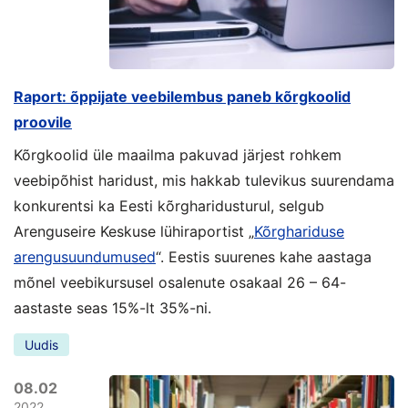
Raport: õppijate veebilembus paneb kõrgkoolid
proovile
Kõrgkoolid üle maailma pakuvad järjest rohkem
veebipõhist haridust, mis hakkab tulevikus suurendama
konkurentsi ka Eesti kõrgharidusturul, selgub
Arenguseire Keskuse lühiraportist „
Kõrghariduse
arengusuundumused
“. Eestis suurenes kahe aastaga
mõnel veebikursusel osalenute osakaal 26 – 64-
aastaste seas 15%-lt 35%-ni.
Uudis
08.02
2022