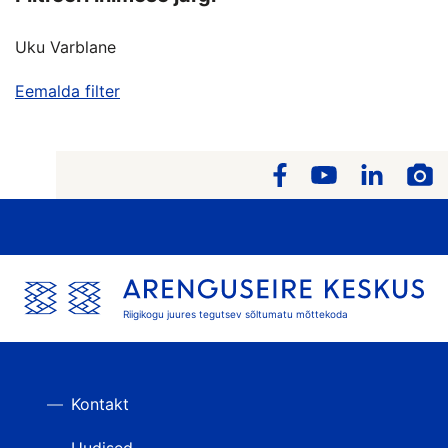
Uku Varblane
Eemalda filter
Riigikogu juures tegutsev sõltumatu mõttekoda
Kontakt
Uudised