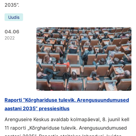
2035”.
Uudis
04.06
2022
Raporti “Kõrghariduse tulevik. Arengusuundumused
aastani 2035” pressiesitlus
Arenguseire Keskus avaldab kolmapäeval, 8. juunil kell
11 raporti „Kõrghariduse tulevik. Arengusuundumused